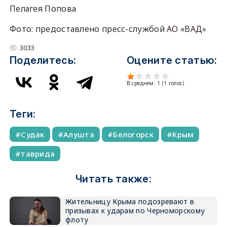
Пелагея Попова
Фото: предоставлено пресс-службой АО «ВАД»
3033
Поделитесь:
Оцените статью:
В среднем:
1
(
1
голос)
Теги:
Судак
Алушта
Белогорск
Крым
таврида
Читать также:
Жительницу Крыма подозревают в
призывах к ударам по Черноморскому
флоту