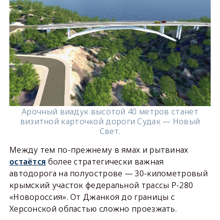
Арочный виадук высотой 40 метров станет
визитной карточкой дороги Судак — Новый
Свет.
Между тем по-прежнему в ямах и рытвинах
остаётся
более стратегически важная
автодорога на полуострове — 30-километровый
крымский участок федеральной трассы Р-280
«Новороссия». От Джанкоя до границы с
Херсонской областью сложно проезжать.