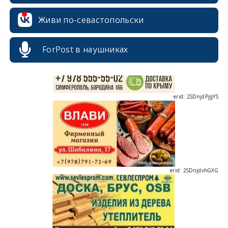
erid: 2SDnjcrDNw6
Живи по-севастопольски
ForPost в наушниках
erid: 2SDnjdPjgYS
erid: 2SDnjdvhGXG
erid: 2SDnjcLUypt