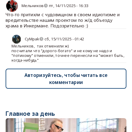
Мельников
пт, 14/11/2025 - 16:33
Что-то притихли с чудовищном в своем идиотизме и
вредительстве нашим проектом по ж/д объезду
храма в Инкермане. Подозрительно :)
CyMpak
сб, 15/11/2025 - 01:42
Мельников
,
так отменили ж)
посчитали что "дорого-богато" и не кому не надо и
"потихому" отменили, точнее перенесли на "может быть,
когда-нибудь"
Авторизуйтесь, чтобы читать все
комментарии
Главное за день