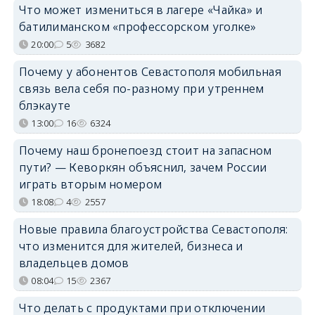
Что может измениться в лагере «Чайка» и
батилиманском «профессорском уголке»
20:00
5
3682
Почему у абонентов Севастополя мобильная
связь вела себя по-разному при утреннем
блэкауте
13:00
16
6324
Почему наш бронепоезд стоит на запасном
пути? — Кеворкян объяснил, зачем России
играть вторым номером
18:08
4
2557
Новые правила благоустройства Севастополя:
что изменится для жителей, бизнеса и
владельцев домов
08:04
15
2367
Что делать с продуктами при отключении