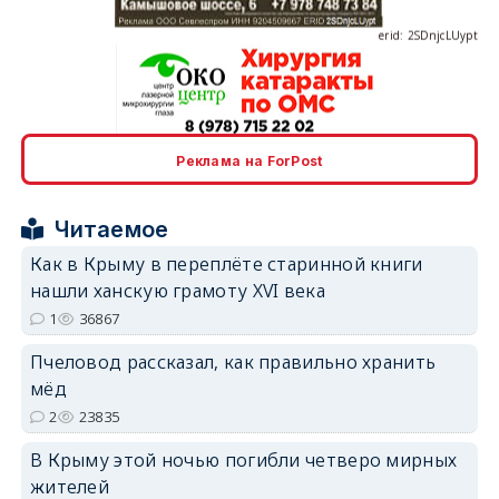
erid: 2SDnjcrDNw6
Реклама на ForPost
Читаемое
Как в Крыму в переплёте старинной книги
нашли ханскую грамоту XVI века
erid: 2SDnjdPjgYS
1
36867
Пчеловод рассказал, как правильно хранить
мёд
2
23835
В Крыму этой ночью погибли четверо мирных
erid: 2SDnjdvhGXG
жителей