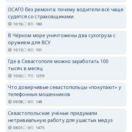
ОСАГО без ремонта: почему водители всё чаще
судятся со страховщиками
10:16
0
180
В Чёрном море уничтожены два сухогруза с
оружием для ВСУ
10:13
0
101
Где в Севастополе можно заработать 100
тысяч в месяц
10:02
7
1259
Что доверчивые севастопольцы «покупают» у
телефонных мошенников
09:08
0
148
Севастопольские учёные придумали
нетривиальную работу для ушастых медуз
08:01
0
1475