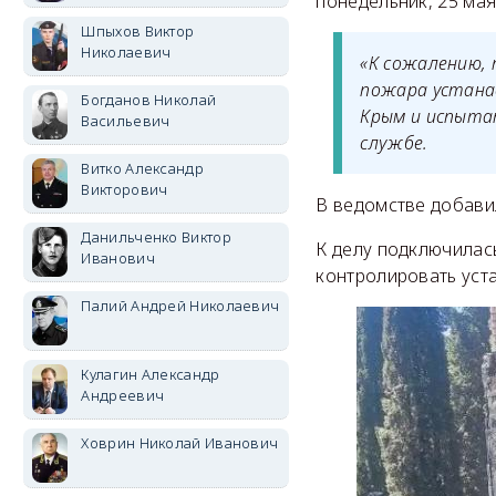
понедельник, 25 мая,
Шпыхов Виктор
Николаевич
«К сожалению, 
пожара устана
Богданов Николай
Крым и испыта
Васильевич
службе.
Витко Александр
Викторович
В ведомстве добавил
Данильченко Виктор
К делу подключилась
Иванович
контролировать уст
Палий Андрей Николаевич
Кулагин Александр
Андреевич
Ховрин Николай Иванович