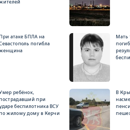
жителей
При атаке БПЛА на
Мать 
Севастополь погибла
погиб
женщина
резул
беспи
Умер ребёнок,
В Кр
пострадавший при
насме
ударе беспилотника ВСУ
пенси
по жилому дому в Керчи
пеше