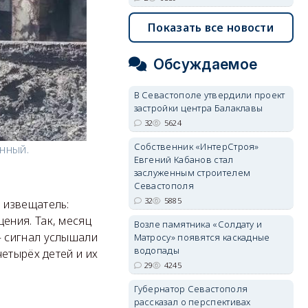
Показать все новости
Обсуждаемое
В Севастополе утвердили проект
застройки центра Балаклавы
32
5624
Собственник «ИнтерСтроя»
нный.
Евгений Кабанов стал
заслуженным строителем
Севастополя
32
5885
 извещатель:
ения. Так, месяц
Возле памятника «Солдату и
 сигнал услышали
Матросу» появятся каскадные
водопады
етырёх детей и их
29
4245
Губернатор Севастополя
рассказал о перспективах