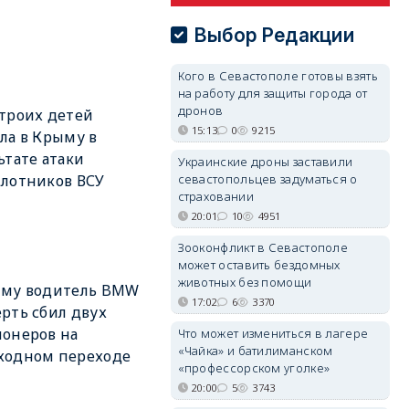
Выбор Редакции
Кого в Севастополе готовы взять
на работу для защиты города от
дронов
троих детей
15:13
0
9215
ла в Крыму в
ьтате атаки
Украинские дроны заставили
севастопольцев задуматься о
лотников ВСУ
страховании
20:01
10
4951
Зооконфликт в Севастополе
может оставить бездомных
животных без помощи
ыму водитель BMW
17:02
6
3370
рть сбил двух
онеров на
Что может измениться в лагере
«Чайка» и батилиманском
ходном переходе
«профессорском уголке»
20:00
5
3743