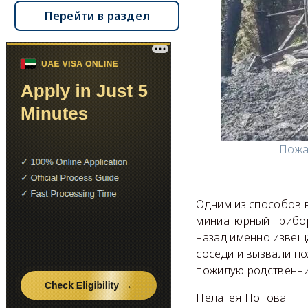
Перейти в раздел
Пожа
Одним из способов 
миниатюрный прибор
назад именно изве
соседи и вызвали по
пожилую родственни
Пелагея Попова