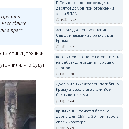
В Севастополе повреждены
десятки домов при отражении
атаки БПЛА
. Причины
15
9952
 Республике
Ханский дворец возглавил
и в пресс-
erid: 2SDnjdvhGXG
бывший замминистра юстиции
Крыма
6
9702
 13 единиц техники.
Кого в Севастополе готовы взять
на работу для защиты города от
уточнили, что будут
дронов
0
9180
Двое мирных жителей погибли в
Крыму в результате атаки ВСУ
беспилотниками
0
7594
Крымчанин печатал боевые
дроны для СБУ на 3D-принтере в
своей квартире
2
6559