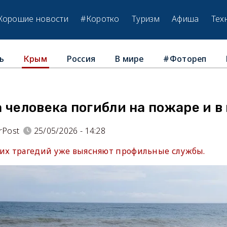
Хорошие новости
#Коротко
Туризм
Афиша
Тех
ь
Россия
В мире
#Фотореп
Крым
 человека погибли на пожаре и в
rPost
25/05/2026 - 14:28
еих трагедий уже выясняют профильные службы.