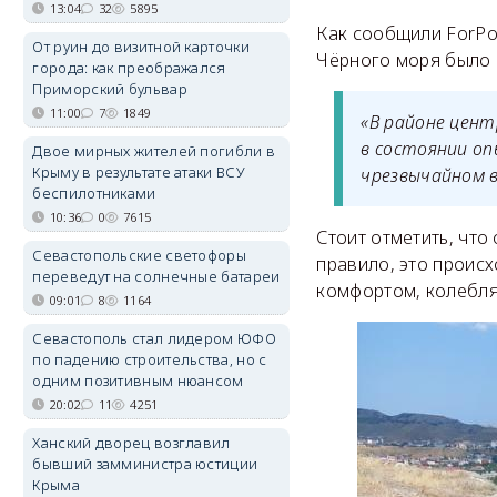
13:04
32
5895
Как сообщили ForPo
От руин до визитной карточки
Чёрного моря было 
города: как преображался
Приморский бульвар
11:00
7
1849
«В районе цент
в состоянии оп
Двое мирных жителей погибли в
Крыму в результате атаки ВСУ
чрезвычайном 
беспилотниками
10:36
0
7615
Стоит отметить, чт
Севастопольские светофоры
правило, это происх
переведут на солнечные батареи
комфортом, колебляс
09:01
8
1164
Севастополь стал лидером ЮФО
по падению строительства, но с
одним позитивным нюансом
20:02
11
4251
Ханский дворец возглавил
бывший замминистра юстиции
Крыма