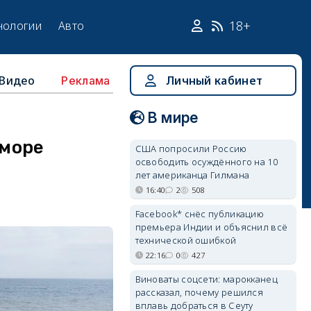
18+
нологии
Авто
Видео
Личный кабинет
Реклама
В мире
 море
США попросили Россию
освободить осуждённого на 10
лет американца Гилмана
16:40
2
508
Facebook* снёс публикацию
премьера Индии и объяснил всё
технической ошибкой
22:16
0
427
Виноваты соцсети: марокканец
рассказал, почему решился
вплавь добраться в Сеуту