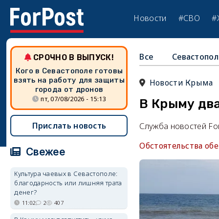
Новости
#СВО
#
Все
Севастопол
СРОЧНО В ВЫПУСК!
Кого в Севастополе готовы
взять на работу для защиты
Новости Крыма
города от дронов
пт, 07/08/2026 - 15:13
В Крыму два
Прислать новость
Служба новостей Fo
Обстоятельства об
Свежее
Культура чаевых в Севастополе:
благодарность или лишняя трата
денег?
11:02
2
407