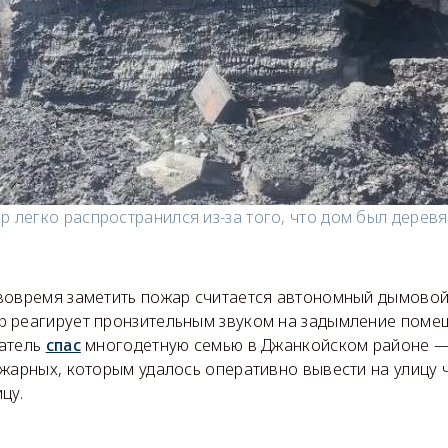
р легко распространился из-за того, что дом был деревя
вовремя заметить пожар считается автономный дымовой
 реагирует пронзительным звуком на задымление помещ
щатель
спас
многодетную семью в Джанкойском районе —
жарных, которым удалось оперативно вывести на улицу ч
цу.