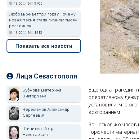
19:00
6
9706
Любовь живёт три года? Почему
новая песня стала гимном тысяч
россиянок
18:20
5
1612
Показать все новости
Лица Севастополя
Ещё одна трагедия 
Бубнова Екатерина
Викторовна
оперативному дежур
установили, что ого
Черемёнов Александр
возгоранием.
Сергеевич
За несколько часов 
Шипилин Игорь
горючести материал
Николаевич