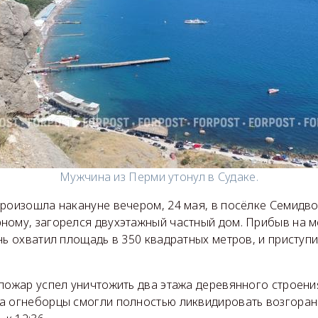
Мужчина из Перми утонул в Судаке.
произошла накануне вечером, 24 мая, в посёлке Семидв
ному, загорелся двухэтажный частный дом. Прибыв на м
нь охватил площадь в 350 квадратных метров, и приступи
пожар успел уничтожить два этажа деревянного строени
а огнеборцы смогли полностью ликвидировать возгоран