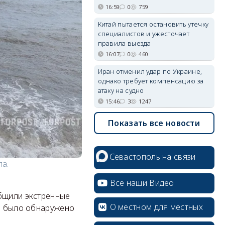
16:59
0
759
Китай пытается остановить утечку
специалистов и ужесточает
правила выезда
16:07
0
460
Иран отменил удар по Украине,
однако требует компенсацию за
атаку на судно
15:46
3
1247
Показать все новости
Севастополь на связи
ла.
Все наши Видео
общили экстренные
О местном для местных
го было обнаружено