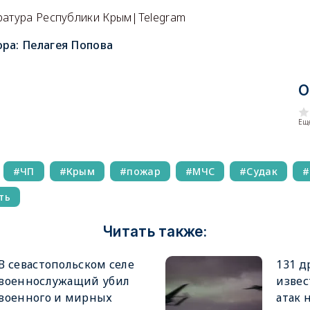
ратура Республики Крым|Telegram
ора:
Пелагея Попова
О
Еще
ЧП
Крым
пожар
МЧС
Судак
ть
Читать также:
В севастопольском селе
131 д
военнослужащий убил
извес
военного и мирных
атак 