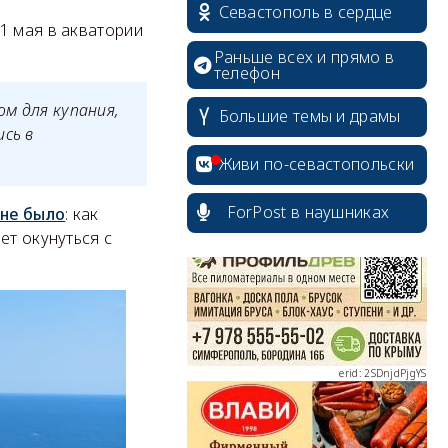
Севастополь в сердце
1 мая в акватории
Раньше всех и прямо в
телефон
ом для купания,
Большие темы и драмы
сь в
erid: 2SDnjcrDNw6
Живи по-севастопольски
ForPost в наушниках
ё
не было
: как
ет окунуться с
erid: 2SDnjdPjgYS
erid: 2SDnjdvhGXG