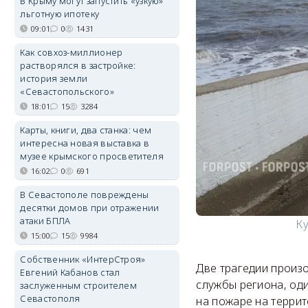
В Крыму могут запустить «узкую»
льготную ипотеку
09:01
0
1431
Как совхоз-миллионер
растворялся в застройке:
история земли
«Севастопольского»
18:01
15
3284
Карты, книги, два станка: чем
интересна новая выставка в
музее крымского просветителя
16:02
0
691
В Севастополе повреждены
десятки домов при отражении
атаки БПЛА
Ку
15:00
15
9984
Собственник «ИнтерСтроя»
Две трагедии произ
Евгений Кабанов стал
службы региона, оди
заслуженным строителем
Севастополя
на пожаре на терри