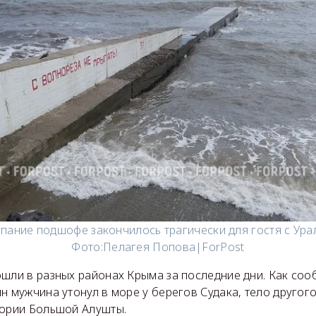
пание подшофе закончилось трагически для гостя с Ура
Фото:
Пелагея Попова|ForPost
ошли в разных районах Крыма за последние дни. Как со
н мужчина утонул в море у берегов Судака, тело друго
тории Большой Алушты.