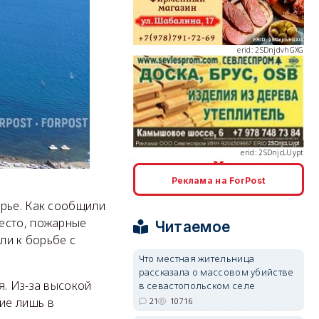
erid: 2SDnjcLUypt
Реклама на ForPost
erid: 2SDnjcrDNw6
орье. Как сообщили
есто, пожарные
Читаемое
ли к борьбе с
Что местная жительница
рассказала о массовом убийстве
я. Из-за высокой
в севастопольском селе
erid: 2SDnjdPjgYS
ие лишь в
21
10716