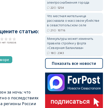
электроснабжения города
22
5254
Что местная жительница
рассказала о массовом убийстве
в севастопольском селе
21
10716
цените статью:
Минкультуры может изменить
 нет голосов
правила стройки у форта
«Северная Балаклава»
18
2343
море
Показать все новости
рон за ночь: что
тно о последствиях
на регионы России