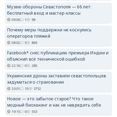
Музею обороны Севастополя — 66 лет:
бесплатный вход и мастер-классы
09:06
1
98
Почему меры поддержки не коснулись
операторов пляжей
08:02
5
869
Facebook* снёс публикацию премьера Индии и
объяснил всё технической ошибкой
22:16
0
280
Украинские дроны заставили севастопольцев
задуматься о страховании
20:01
10
3752
Новое — это забытое старое? Что такое
модный биохакинг и как не навредить себе
19:15
0
553