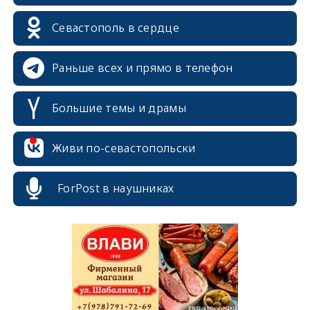
Севастополь в сердце
Раньше всех и прямо в телефон
Большие темы и драмы
erid: 2SDnjcrDNw6
Живи по-севастопольски
ForPost в наушниках
erid: 2SDnjdPjgYS