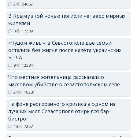
2
24652
В Крыму этой ночью погибли четверо мирных
жителей
0
17289
«Чудом живы»: в Севастополе две семьи
erid: 2SDnjdvhGXG
остались без жилья после налёта украинских
БПЛА
9
12334
Что местная жительница рассказала о
массовом убийстве в севастопольском селе
21
10231
На фоне ресторанного кризиса в одном из
лучших мест Севастополя открылся бар-
бистро
13
7257