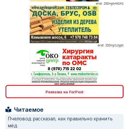
erid: 2SDnjdvhGXG
erid: 2SDnjcLUypt
erid: 2SDnjcrDNw6
Реклама на ForPost
Читаемое
Пчеловод рассказал, как правильно хранить
мёд
erid: 2SDnjdPjgYS