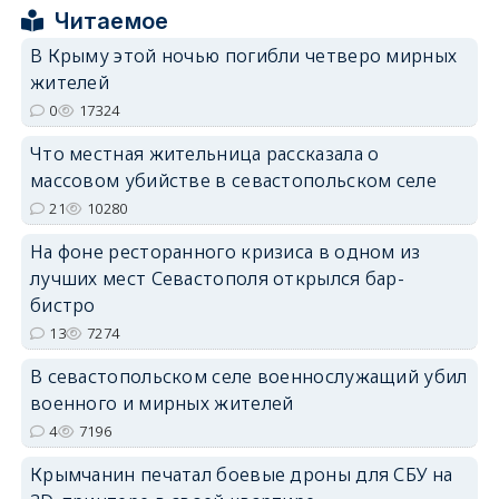
Читаемое
В Крыму этой ночью погибли четверо мирных
жителей
0
17324
erid: 2SDnjdPjgYS
Что местная жительница рассказала о
массовом убийстве в севастопольском селе
21
10280
На фоне ресторанного кризиса в одном из
лучших мест Севастополя открылся бар-
erid: 2SDnjdvhGXG
бистро
13
7274
В севастопольском селе военнослужащий убил
военного и мирных жителей
4
7196
Крымчанин печатал боевые дроны для СБУ на