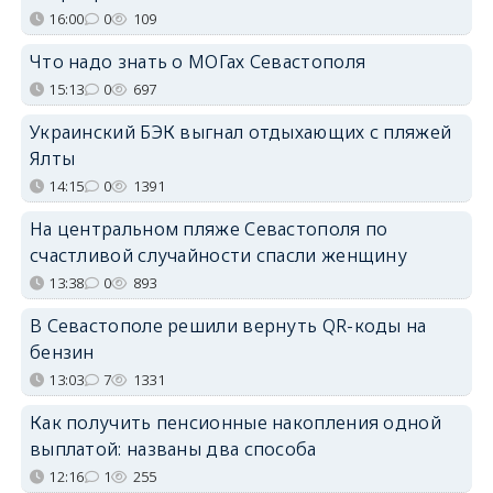
16:00
0
109
Что надо знать о МОГах Севастополя
15:13
0
697
Украинский БЭК выгнал отдыхающих с пляжей
Ялты
14:15
0
1391
На центральном пляже Севастополя по
счастливой случайности спасли женщину
13:38
0
893
В Севастополе решили вернуть QR-коды на
бензин
13:03
7
1331
Как получить пенсионные накопления одной
выплатой: названы два способа
12:16
1
255