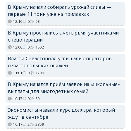
В Крыму начали собирать урожай сливы —
первые 11 тонн уже на прилавках
12:10
0
93
В Крыму простились с четырьмя участниками
спецоперации
12:00
0
1502
Власти Севастополя услышали операторов
севастопольских пляжей
11:01
0
1799
В Крыму начался приём заявок на «школьные»
выплаты для многодетных семей
10:17
0
60
Экономисты назвали курс доллара, который
ждут в сентябре
10:17
2
2859