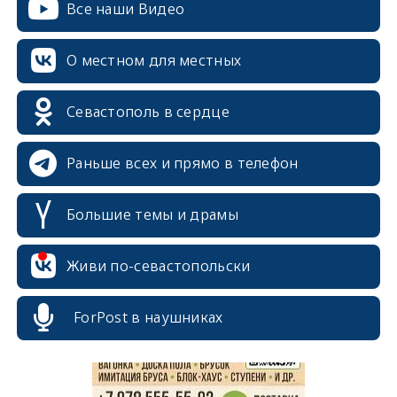
Все наши Видео
О местном для местных
Севастополь в сердце
Раньше всех и прямо в телефон
Большие темы и драмы
erid: 2SDnjcrDNw6
Живи по-севастопольски
ForPost в наушниках
erid: 2SDnjdPjgYS