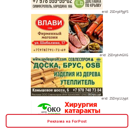
erid: 2SDnjdvhGXG
erid: 2SDnjcLUypt
Реклама на ForPost
erid: 2SDnjcrDNw6