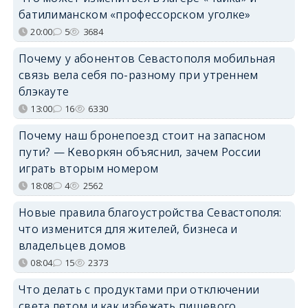
батилиманском «профессорском уголке»
20:00
5
3684
Почему у абонентов Севастополя мобильная
связь вела себя по-разному при утреннем
блэкауте
13:00
16
6330
Почему наш бронепоезд стоит на запасном
пути? — Кеворкян объяснил, зачем России
играть вторым номером
18:08
4
2562
Новые правила благоустройства Севастополя:
что изменится для жителей, бизнеса и
владельцев домов
08:04
15
2373
Что делать с продуктами при отключении
света летом и как избежать пищевого