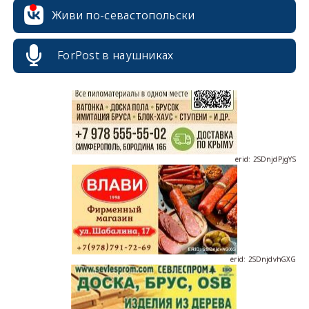
erid: 2SDnjcrDNw6
Живи по-севастопольски
ForPost в наушниках
erid: 2SDnjdPjgYS
erid: 2SDnjdvhGXG