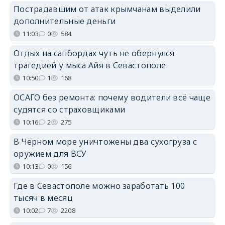
Пострадавшим от атак крымчанам выделили
дополнительные деньги
11:03
0
584
Отдых на сапбордах чуть не обернулся
трагедией у мыса Айя в Севастополе
10:50
1
168
ОСАГО без ремонта: почему водители всё чаще
судятся со страховщиками
10:16
2
275
В Чёрном море уничтожены два сухогруза с
оружием для ВСУ
10:13
0
156
Где в Севастополе можно заработать 100
тысяч в месяц
10:02
7
2208