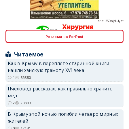
erid: 2SDnjcLUypt
Реклама на ForPost
erid: 2SDnjcrDNw6
Читаемое
Как в Крыму в переплёте старинной книги
нашли ханскую грамоту XVI века
1
36880
erid: 2SDnjdPjgYS
Пчеловод рассказал, как правильно хранить
мёд
2
23893
В Крыму этой ночью погибли четверо мирных
жителей
erid: 2SDnjdvhGXG
0
17141