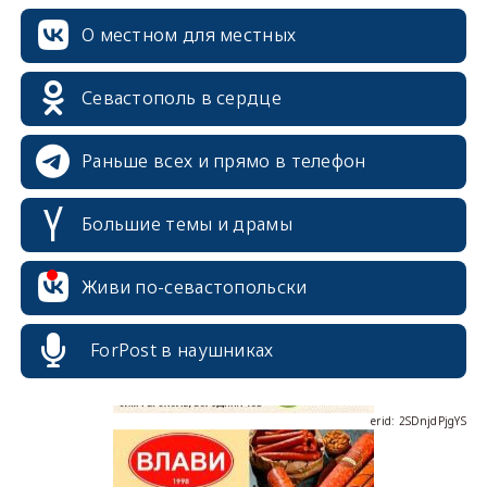
О местном для местных
Севастополь в сердце
Раньше всех и прямо в телефон
Большие темы и драмы
erid: 2SDnjcrDNw6
Живи по-севастопольски
ForPost в наушниках
erid: 2SDnjdPjgYS