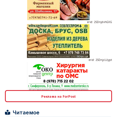
erid: 2SDnjdvhGXG
erid: 2SDnjcLUypt
erid: 2SDnjcrDNw6
Реклама на ForPost
Читаемое