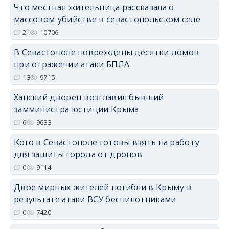
Что местная жительница рассказала о
массовом убийстве в севастопольском селе
erid: 2SDnjdPjgYS
21
10706
В Севастополе повреждены десятки домов
при отражении атаки БПЛА
13
9715
Ханский дворец возглавил бывший
erid: 2SDnjdvhGXG
замминистра юстиции Крыма
6
9633
Кого в Севастополе готовы взять на работу
для защиты города от дронов
0
9114
Двое мирных жителей погибли в Крыму в
результате атаки ВСУ беспилотниками
0
7420