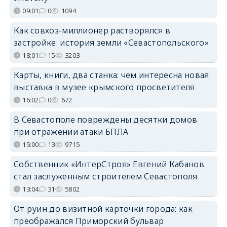
09:01
0
1094
Как совхоз-миллионер растворялся в
застройке: история земли «Севастопольского»
18:01
15
3203
Карты, книги, два станка: чем интересна новая
выставка в музее крымского просветителя
16:02
0
672
В Севастополе повреждены десятки домов
при отражении атаки БПЛА
15:00
13
9715
Собственник «ИнтерСтроя» Евгений Кабанов
стал заслуженным строителем Севастополя
13:04
31
5802
От руин до визитной карточки города: как
преображался Приморский бульвар