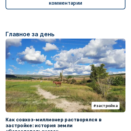
комментарии
Главное за день
застройка
Как совхоз-миллионер растворялся в
К
застройке: история земли
н