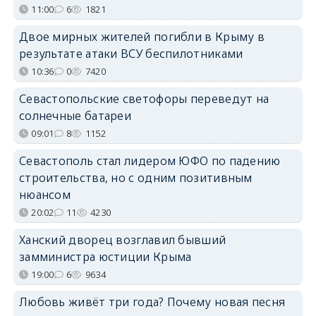
11:00
6
1821
Двое мирных жителей погибли в Крыму в
результате атаки ВСУ беспилотниками
10:36
0
7420
Севастопольские светофоры переведут на
солнечные батареи
09:01
8
1152
Севастополь стал лидером ЮФО по падению
строительства, но с одним позитивным
нюансом
20:02
11
4230
Ханский дворец возглавил бывший
замминистра юстиции Крыма
19:00
6
9634
Любовь живёт три года? Почему новая песня