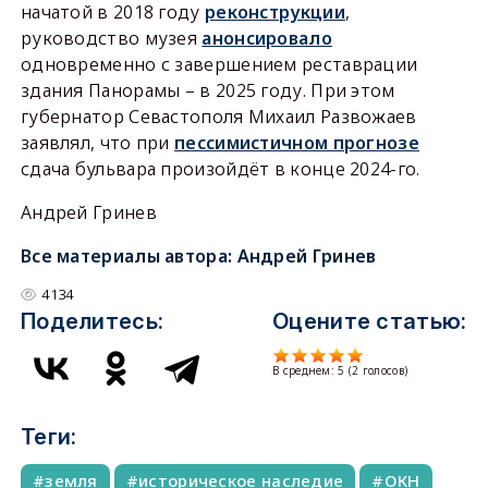
начатой в 2018 году
реконструкции
,
руководство музея
анонсировало
одновременно с завершением реставрации
здания Панорамы – в 2025 году. При этом
губернатор Севастополя Михаил Развожаев
заявлял, что при
пессимистичном прогнозе
сдача бульвара произойдёт в конце 2024-го.
Андрей Гринев
Все материалы автора:
Андрей Гринев
4134
Поделитесь:
Оцените статью:
В среднем:
5
(
2
голосов)
Теги:
земля
историческое наследие
ОКН