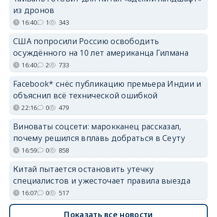
из дронов
16:40
1
343
США попросили Россию освободить
осуждённого на 10 лет американца Гилмана
16:40
2
733
Facebook* снёс публикацию премьера Индии и
объяснил всё технической ошибкой
22:16
0
479
Виноваты соцсети: марокканец рассказал,
почему решился вплавь добраться в Сеуту
16:59
0
858
Китай пытается остановить утечку
специалистов и ужесточает правила выезда
16:07
0
517
Показать все новости