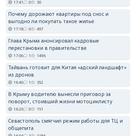
17:41
0
30
Почему дорожают квартиры под снос и
выгодно ли покупать такое жильё
17:18
0
497
Глава Крыма анонсировал кадровые
перестановки в правительстве
17:06
1
1496
Тайвань готовит для Китая «адский ландшафт»
из дронов
16:40
1
352
В Крыму водителю вынесли приговор за
поворот, стоивший жизни мотоциклисту
16:20
0
151
Севастополь смягчил режим работы для ТЦ и
общепита
16:04
2
1186