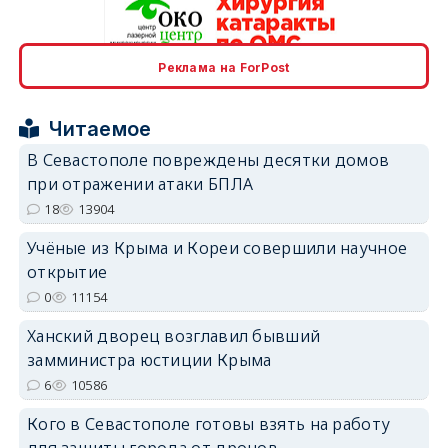
Реклама на ForPost
erid: 2SDnjcrDNw6
Читаемое
В Севастополе повреждены десятки домов
при отражении атаки БПЛА
18
13904
erid: 2SDnjdPjgYS
Учёные из Крыма и Кореи совершили научное
открытие
0
11154
Ханский дворец возглавил бывший
замминистра юстиции Крыма
erid: 2SDnjdvhGXG
6
10586
Кого в Севастополе готовы взять на работу
для защиты города от дронов