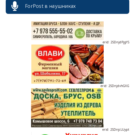
ForPost в наушниках
erid: 2SDnjdPjgYS
erid: 2SDnjdvhGXG
erid: 2SDnjcLUypt