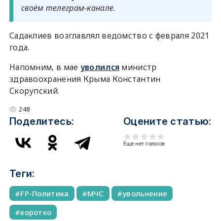
своём телеграм-канале.
Садаклиев возглавлял ведомство с февраля 2021
года.
Напомним, в мае
уволился
министр
здравоохранения Крыма Константин
Скорупский.
248
Поделитесь:
Оцените статью:
Еще нет голосов
Теги:
FP-Политика
МЧС
увольнение
коротко