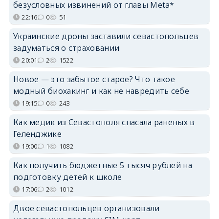
безусловных извинений от главы Meta*
22:16
0
51
Украинские дроны заставили севастопольцев
задуматься о страховании
20:01
2
1522
Новое — это забытое старое? Что такое
модный биохакинг и как не навредить себе
19:15
0
243
Как медик из Севастополя спасала раненых в
Геленджике
19:00
1
1082
Как получить бюджетные 5 тысяч рублей на
подготовку детей к школе
17:06
2
1012
Двое севастопольцев организовали