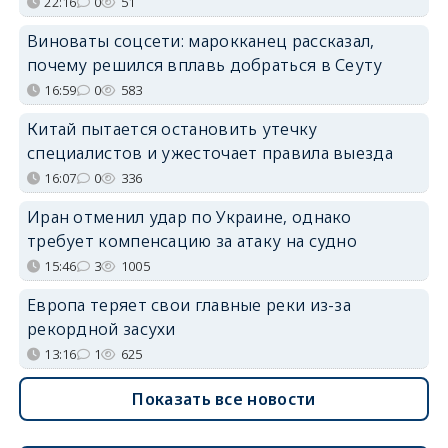
22:16
0
51
Виноваты соцсети: марокканец рассказал,
почему решился вплавь добраться в Сеуту
16:59
0
583
Китай пытается остановить утечку
специалистов и ужесточает правила выезда
16:07
0
336
Иран отменил удар по Украине, однако
требует компенсацию за атаку на судно
15:46
3
1005
Европа теряет свои главные реки из-за
рекордной засухи
13:16
1
625
Показать все новости