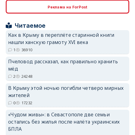
Реклама на ForPost
erid: 2SDnjcrDNw6
Читаемое
Как в Крыму в переплёте старинной книги
нашли ханскую грамоту XVI века
1
36910
erid: 2SDnjdPjgYS
Пчеловод рассказал, как правильно хранить
мёд
2
24248
В Крыму этой ночью погибли четверо мирных
жителей
0
17232
erid: 2SDnjdvhGXG
«Чудом живы»: в Севастополе две семьи
остались без жилья после налёта украинских
БПЛА