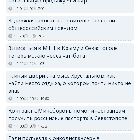
нелегальную продажу SIM-карт
16:04
0
746
Задержки зарплат в строительстве стали
общероссийским трендом
15:20
1
262
Записаться в МФЦ в Крыму и Севастополе
теперь можно через чат-бота
15:11
1
103
Тайный дворик на мысе Хрустальном: как
найти место отдыха, о котором почти никто не
знает
15:00
15
1960
Контракт с Минобороны помог иностранцам
получить российские паспорта в Севастополе
14:03
0
1733
Ради подъезда к онкодиспансеру в