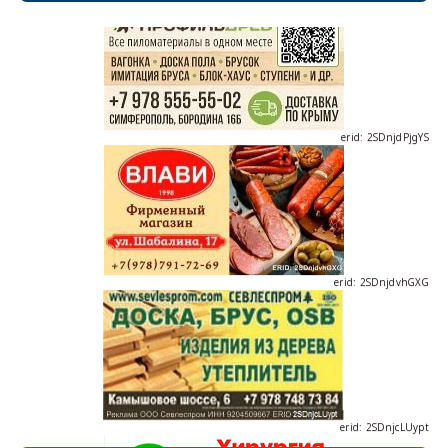
erid: 2SDnjdPjgYS
erid: 2SDnjdvhGXG
erid: 2SDnjcLUypt