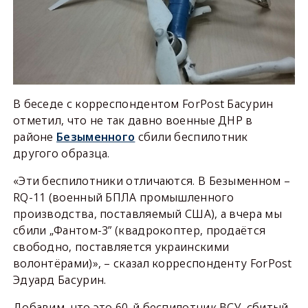
В беседе с корреспондентом ForPost Басурин
отметил, что не так давно военные ДНР в
районе
Безыменного
сбили беспилотник
другого образца.
«Эти беспилотники отличаются. В Безыменном –
RQ-11 (военный БПЛА промышленного
производства, поставляемый США), а вчера мы
сбили „Фантом-3” (квадрокоптер, продаётся
свободно, поставляется украинскими
волонтёрами)», – сказал корреспонденту ForPost
Эдуард Басурин.
Добавим, что это 60-й беспилотник ВСУ, сбитый