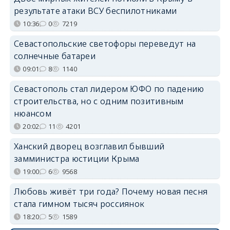
результате атаки ВСУ беспилотниками
10:36
0
7219
Севастопольские светофоры переведут на
солнечные батареи
09:01
8
1140
Севастополь стал лидером ЮФО по падению
строительства, но с одним позитивным
нюансом
20:02
11
4201
Ханский дворец возглавил бывший
замминистра юстиции Крыма
19:00
6
9568
Любовь живёт три года? Почему новая песня
стала гимном тысяч россиянок
18:20
5
1589