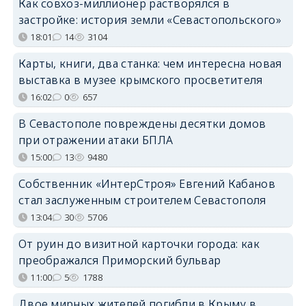
Как совхоз-миллионер растворялся в
застройке: история земли «Севастопольского»
18:01
14
3104
Карты, книги, два станка: чем интересна новая
выставка в музее крымского просветителя
16:02
0
657
В Севастополе повреждены десятки домов
при отражении атаки БПЛА
15:00
13
9480
Собственник «ИнтерСтроя» Евгений Кабанов
стал заслуженным строителем Севастополя
13:04
30
5706
От руин до визитной карточки города: как
преображался Приморский бульвар
11:00
5
1788
Двое мирных жителей погибли в Крыму в