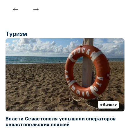
Туризм
бизнес
Власти Севастополя услышали операторов
П
севастопольских пляжей
о