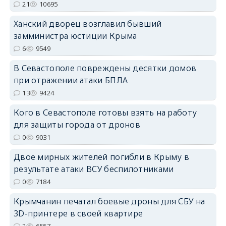
21
10695
erid: 2SDnjdPjgYS
Ханский дворец возглавил бывший
замминистра юстиции Крыма
6
9549
В Севастополе повреждены десятки домов
при отражении атаки БПЛА
13
9424
erid: 2SDnjdvhGXG
Кого в Севастополе готовы взять на работу
для защиты города от дронов
0
9031
Двое мирных жителей погибли в Крыму в
результате атаки ВСУ беспилотниками
0
7184
Крымчанин печатал боевые дроны для СБУ на
3D-принтере в своей квартире
2
6557