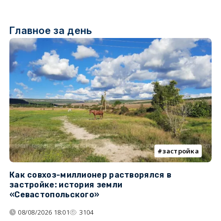
Главное за день
застройка
Как совхоз-миллионер растворялся в
К
застройке: история земли
н
«Севастопольского»
п
08/08/2026 18:01
3104