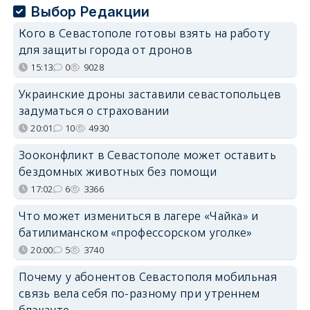
Выбор Редакции
Кого в Севастополе готовы взять на работу
для защиты города от дронов
15:13
0
9028
Украинские дроны заставили севастопольцев
задуматься о страховании
20:01
10
4930
Зооконфликт в Севастополе может оставить
бездомных животных без помощи
17:02
6
3366
Что может измениться в лагере «Чайка» и
батилиманском «профессорском уголке»
20:00
5
3740
Почему у абонентов Севастополя мобильная
связь вела себя по-разному при утреннем
блэкауте