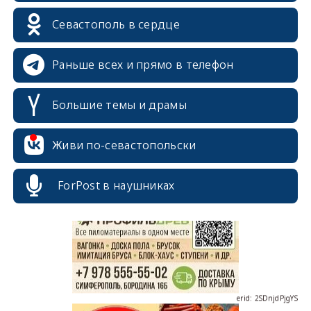
Севастополь в сердце
Раньше всех и прямо в телефон
Большие темы и драмы
Живи по-севастопольски
erid: 2SDnjcrDNw6
ForPost в наушниках
erid: 2SDnjdPjgYS