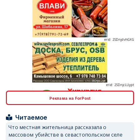
erid: 2SDnjdvhGXG
erid: 2SDnjcLUypt
Реклама на ForPost
erid: 2SDnjcrDNw6
Читаемое
Что местная жительница рассказала о
массовом убийстве в севастопольском селе