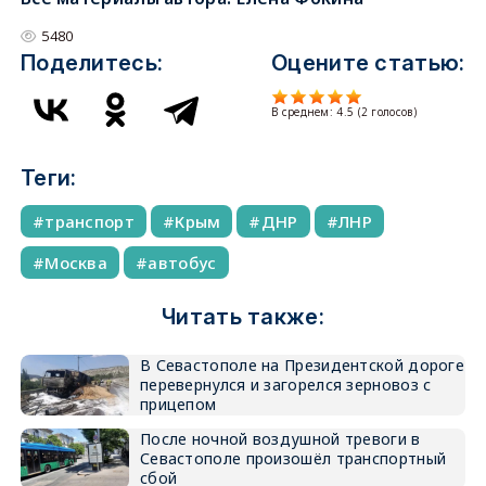
5480
Поделитесь:
Оцените статью:
В среднем:
4.5
(
2
голосов)
Теги:
транспорт
Крым
ДНР
ЛНР
Москва
автобус
Читать также:
В Севастополе на Президентской дороге
перевернулся и загорелся зерновоз с
прицепом
После ночной воздушной тревоги в
Севастополе произошёл транспортный
сбой