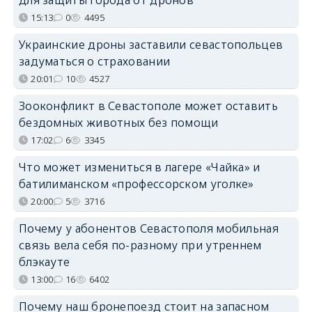
для защиты города от дронов
15:13
0
4495
Украинские дроны заставили севастопольцев
задуматься о страховании
20:01
10
4527
Зооконфликт в Севастополе может оставить
бездомных животных без помощи
17:02
6
3345
Что может измениться в лагере «Чайка» и
батилиманском «профессорском уголке»
20:00
5
3716
Почему у абонентов Севастополя мобильная
связь вела себя по-разному при утреннем
блэкауте
13:00
16
6402
Почему наш бронепоезд стоит на запасном