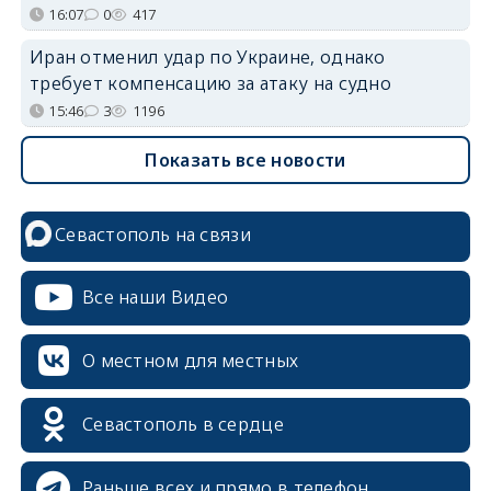
16:07
0
417
Иран отменил удар по Украине, однако
требует компенсацию за атаку на судно
15:46
3
1196
Показать все новости
Севастополь на связи
Все наши Видео
О местном для местных
Севастополь в сердце
erid: 2SDnjcrDNw6
Раньше всех и прямо в телефон