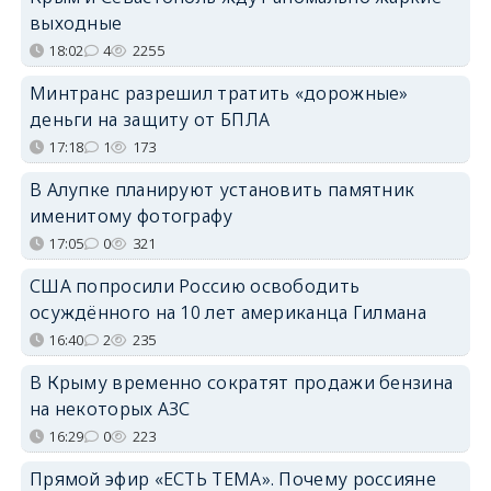
выходные
18:02
4
2255
Минтранс разрешил тратить «дорожные»
деньги на защиту от БПЛА
17:18
1
173
В Алупке планируют установить памятник
именитому фотографу
17:05
0
321
США попросили Россию освободить
осуждённого на 10 лет американца Гилмана
16:40
2
235
В Крыму временно сократят продажи бензина
на некоторых АЗС
16:29
0
223
Прямой эфир «ЕСТЬ ТЕМА». Почему россияне