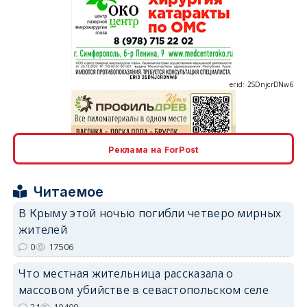
erid: 2SDnjcrDNw6
Реклама на ForPost
erid: 2SDnjdPjgYS
Читаемое
В Крыму этой ночью погибли четверо мирных
жителей
0
17506
erid: 2SDnjdvhGXG
Что местная жительница рассказала о
массовом убийстве в севастопольском селе