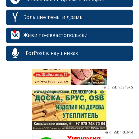
Большие темы и драмы
erid: 2SDnjdPjgYS
Живи по-севастопольски
ForPost в наушниках
erid: 2SDnjdvhGXG
erid: 2SDnjcLUypt