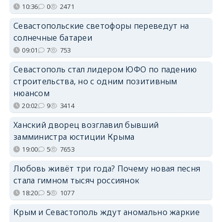
10:36
0
2471
Севастопольские светофоры переведут на
солнечные батареи
09:01
7
753
Севастополь стал лидером ЮФО по падению
строительства, но с одним позитивным
нюансом
20:02
9
3414
Ханский дворец возглавил бывший
замминистра юстиции Крыма
19:00
5
7653
Любовь живёт три года? Почему новая песня
стала гимном тысяч россиянок
18:20
5
1077
Крым и Севастополь ждут аномально жаркие