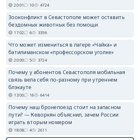
20:01
10
4724
Зооконфликт в Севастополе может оставить
бездомных животных без помощи
17:02
6
3356
Что может измениться в лагере «Чайка» и
батилиманском «профессорском уголке»
20:00
5
3724
Почему у абонентов Севастополя мобильная
связь вела себя по-разному при утреннем
блэкауте
13:00
16
6414
Почему наш бронепоезд стоит на запасном
пути? — Кеворкян объяснил, зачем России
играть вторым номером
18:08
4
2611