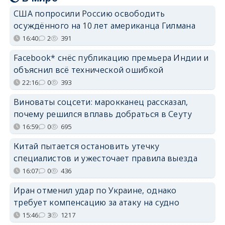
США попросили Россию освободить
осуждённого на 10 лет американца Гилмана
16:40
2
391
Facebook* снёс публикацию премьера Индии и
объяснил всё технической ошибкой
22:16
0
393
Виноваты соцсети: марокканец рассказал,
почему решился вплавь добраться в Сеуту
16:59
0
695
Китай пытается остановить утечку
специалистов и ужесточает правила выезда
16:07
0
436
Иран отменил удар по Украине, однако
требует компенсацию за атаку на судно
15:46
3
1217