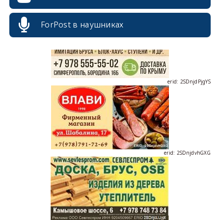
ForPost в наушниках
erid: 2SDnjdPjgYS
erid: 2SDnjdvhGXG
erid: 2SDnjcLUypt