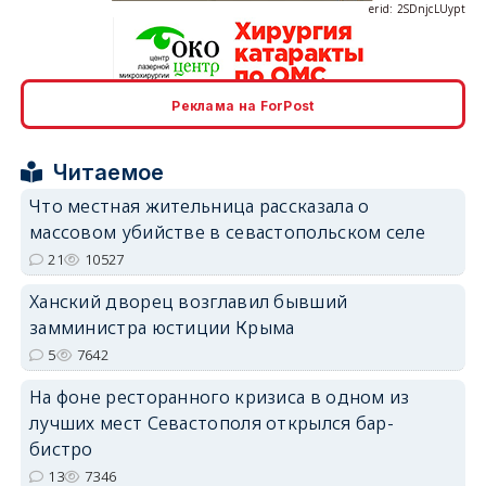
Реклама на ForPost
erid: 2SDnjcrDNw6
Читаемое
Что местная жительница рассказала о
массовом убийстве в севастопольском селе
21
10527
erid: 2SDnjdPjgYS
Ханский дворец возглавил бывший
замминистра юстиции Крыма
5
7642
На фоне ресторанного кризиса в одном из
лучших мест Севастополя открылся бар-
erid: 2SDnjdvhGXG
бистро
13
7346