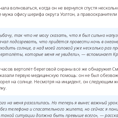
ала волноваться, когда он не вернулся спустя нескольк
 мужа офису шерифа округа Уолтон, а правоохранители 
ыбачу, так что не могу сказать, что я был сильно напуга
чал подозревать, что придётся провести ночь в океане
аходить солнце, а над моей головой уже несколько раз п
ертолёты, которые меня не увидели», — вспоминает Кр
1 часов вертолёт береговой охраны всё же обнаружил См
оказали первую медицинскую помощь: он не был обезво
орел на солнце. Несмотря на инцидент, он следующим ж
ку.
ого на меня разозлилась. Но теперь я вынес важный урок:
 без телефона и спасательного жилета, но сейчас я пон
 такой ситуации должна быть превыше всего», — расск