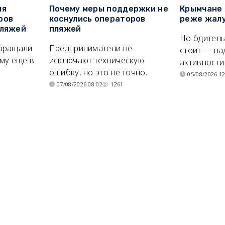
ля
Почему меры поддержки не
Крымчане 
ров
коснулись операторов
реже жалу
пляжей
пляжей
Но бдитель
бращали
Предприниматели не
стоит — на
му еще в
исключают техническую
активности
ошибку, но это не точно.
05/08/2026 12
07/08/2026 08:02
1261