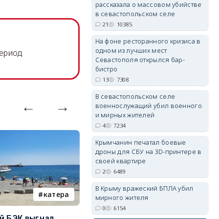
рассказала о массовом убийстве
в севастопольском селе
21
10385
erid: 2SDnjdPjgYS
На фоне ресторанного кризиса в
одном из лучших мест
период
Севастополя открылся бар-
бистро
13
7308
В севастопольском селе
erid: 2SDnjdvhGXG
военнослужащий убил военного
и мирных жителей
4
7234
Крымчанин печатал боевые
дроны для СБУ на 3D-принтере в
своей квартире
2
6489
В Крыму вражеский БПЛА убил
катера
электроснабжение
мирного жителя
0
6154
й БЭК выгнал
Губернатор Севастополя
П