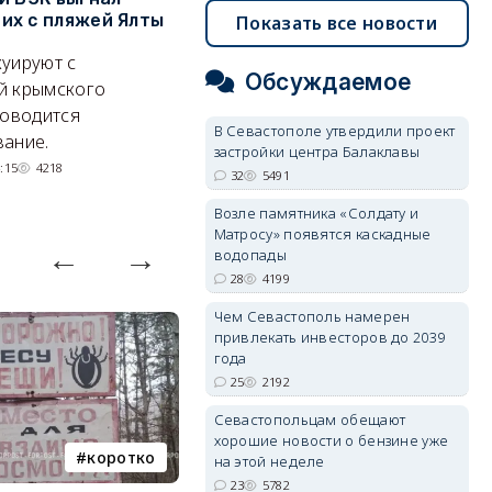
х с пляжей Ялты
рассказал о перспективах
к
Показать все новости
электроснабжения города
п
уируют с
Обсуждаемое
Энергетики, подчеркнул он,
П
й крымского
делают практически
и
роводится
В Севастополе утвердили проект
невозможное.
ош
ание.
застройки центра Балаклавы
07/08/2026 10:13
4292
:15
4218
32
5491
Возле памятника «Солдату и
Матросу» появятся каскадные
водопады
28
4199
Чем Севастополь намерен
привлекать инвесторов до 2039
года
25
2192
Севастопольцам обещают
хорошие новости о бензине уже
коротко
Балаклава
на этой неделе
23
5782