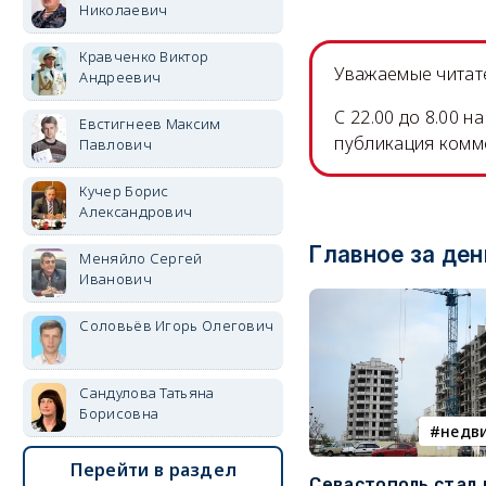
Николаевич
Кравченко Виктор
Уважаемые читате
Андреевич
C 22.00 до 8.00 
Евстигнеев Максим
публикация комм
Павлович
Кучер Борис
Александрович
Главное за ден
Меняйло Сергей
Иванович
Соловьёв Игорь Олегович
Сандулова Татьяна
Борисовна
недв
Перейти в раздел
Севастополь стал