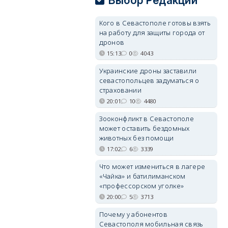
Выбор Редакции
Кого в Севастополе готовы взять
на работу для защиты города от
дронов
15:13
0
4043
Украинские дроны заставили
севастопольцев задуматься о
страховании
20:01
10
4480
Зооконфликт в Севастополе
может оставить бездомных
животных без помощи
17:02
6
3339
Что может измениться в лагере
«Чайка» и батилиманском
«профессорском уголке»
20:00
5
3713
Почему у абонентов
Севастополя мобильная связь