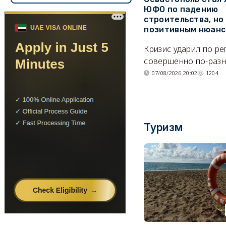
ЮФО по падению
строительства, но
позитивным нюан
Кризис ударил по р
совершенно по-разн
07/08/2026 20:02
1204
Туризм