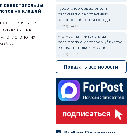
и севастопольцы
В Севастополе утвердили
Н
Губернатор Севастополя
ются на клещей
проект застройки центра
С
рассказал о перспективах
Балаклавы
и
электроснабжения города
ность терять не
21
4292
Там появится туристический
М
двигается пик
квартал с отелями и
н
 членистоногих.
Что местная жительница
рассказала о массовом убийстве
парковками.
:43
246
в севастопольском селе
05/08/2026 08:01
5491
21
10385
Показать все новости