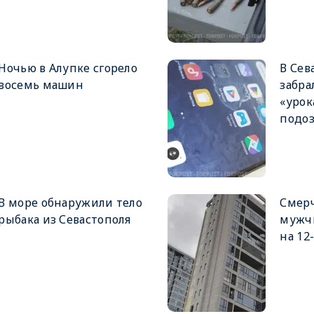
Ночью в Алупке сгорело
В Сев
восемь машин
забра
«урок
подо
В море обнаружили тело
Смер
рыбака из Севастополя
мужч
на 12