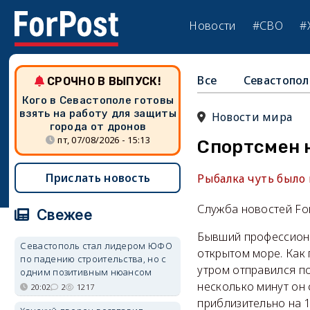
Новости
#СВО
#
Все
Севастопол
СРОЧНО В ВЫПУСК!
Кого в Севастополе готовы
взять на работу для защиты
Новости мира
города от дронов
пт, 07/08/2026 - 15:13
Спортсмен н
Прислать новость
Рыбалка чуть было 
Служба новостей Fo
Свежее
Бывший профессиона
Севастополь стал лидером ЮФО
открытом море. Как
по падению строительства, но с
утром отправился по
одним позитивным нюансом
несколько минут он 
20:02
2
1217
приблизительно на 1