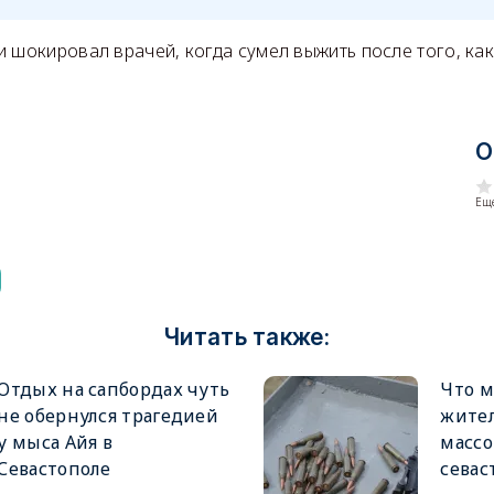
 шокировал врачей, когда сумел выжить после того, ка
О
Еще
Читать также:
Отдых на сапбордах чуть
Что м
не обернулся трагедией
жител
у мыса Айя в
массо
Севастополе
севас