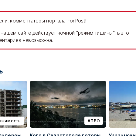
ли, комментаторы портала ForPost!
на нашем сайте действует ночной "режим тишины": в этот 
ентариев невозможна.
ь
ижимость
ПВО
 лидером
Кого в Севастополе готовы
Украински