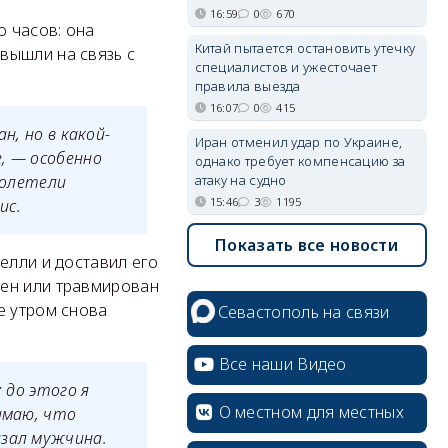
16:59
0
670
о часов: она
Китай пытается остановить утечку
вышли на связь с
специалистов и ужесточает
правила выезда
16:07
0
415
н, но в какой-
Иран отменил удар по Украине,
, — особенно
однако требует компенсацию за
атаку на судно
ролетели
15:46
3
1195
ис.
Показать все новости
елли и доставил его
жен или травмирован
е утром снова
Севастополь на связи
Все наши Видео
 до этого я
О местном для местных
имаю, что
азал мужчина.