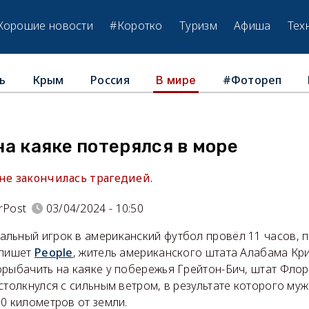
Хорошие новости
#Коротко
Туризм
Афиша
Тех
ь
Крым
Россия
#Фотореп
В мире
а каяке потерялся в море
не закончилась трагедией.
rPost
03/04/2024 - 10:50
льный игрок в американский футбол провёл 11 часов, 
 пишет
People
, житель американского штата Алабама Кр
рыбачить на каяке у побережья Грейтон-Бич, штат Флор
столкнулся с сильным ветром, в результате которого му
0 километров от земли.