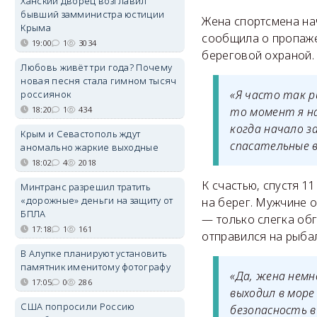
Ханский дворец возглавил
бывший замминистра юстиции
Жена спортсмена нач
Крыма
сообщила о пропаже
19:00
1
3034
береговой охраной.
Любовь живёт три года? Почему
новая песня стала гимном тысяч
«Я часто так р
россиянок
18:20
1
434
то момент я на
когда начало з
Крым и Севастополь ждут
спасательные в
аномально жаркие выходные
18:02
4
2018
К счастью, спустя 1
Минтранс разрешил тратить
«дорожные» деньги на защиту от
на берег. Мужчине 
БПЛА
— только слегка обг
17:18
1
161
отправился на рыбал
В Алупке планируют установить
памятник именитому фотографу
«Да, жена немн
17:05
0
286
выходил в море
США попросили Россию
безопасность в