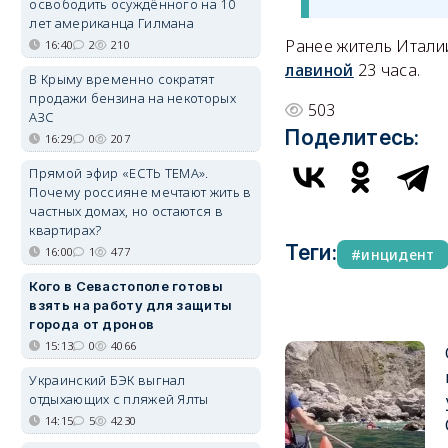
освободить осуждённого на 10
лет американца Гилмана
Ранее житель Италии
16:40
2
210
лавиной
23 часа.
В Крыму временно сократят
продажи бензина на некоторых
503
АЗС
Поделитесь:
16:29
0
207
Прямой эфир «ЕСТЬ ТЕМА».
Почему россияне мечтают жить в
частных домах, но остаются в
квартирах?
Теги:
16:00
1
477
инцидент
Кого в Севастополе готовы
взять на работу для защиты
города от дронов
15:13
0
4066
Украинский БЭК выгнал
отдыхающих с пляжей Ялты
14:15
5
4230