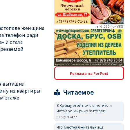
erid: 2SDnjdvhGXG
астополе женщина
ла телефон ради
а» и стала
зреваемой
erid: 2SDnjcLUypt
Реклама на ForPost
ч вытащил
ину из квартиры
Читаемое
-м этаже
В Крыму этой ночью погибли
erid: 2SDnjcrDNw6
четверо мирных жителей
0
17477
Что местная жительница