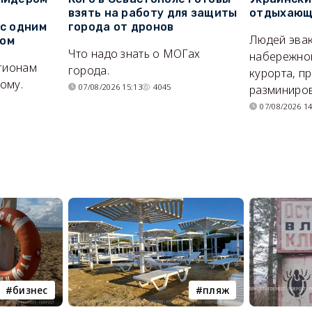
взять на работу для защиты
отдыхающи
 с одним
города от дронов
Людей эвак
сом
Что надо знать о МОГах
набережно
егионам
города.
курорта, п
ому.
07/08/2026 15:13
4045
разминиров
07/08/2026 14
бизнес
пляж