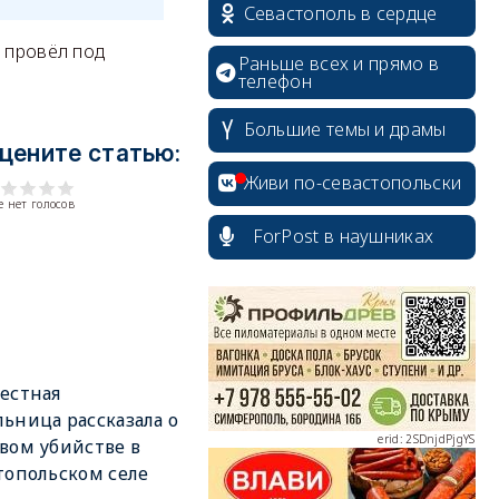
Севастополь в сердце
к провёл под
Раньше всех и прямо в
телефон
Большие темы и драмы
цените статью:
Живи по-севастопольски
 нет голосов
ForPost в наушниках
erid: 2SDnjcrDNw6
естная
ьница рассказала о
erid: 2SDnjdPjgYS
вом убийстве в
топольском селе