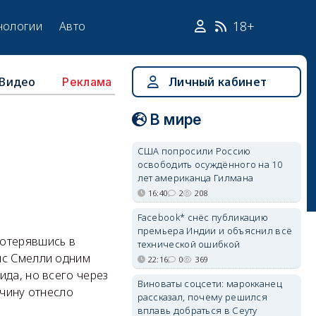
18+
нологии
Авто
Видео
Личный кабинет
Реклама
В мире
США попросили Россию
освободить осуждённого на 10
лет американца Гилмана
16:40
2
208
Facebook* снёс публикацию
премьера Индии и объяснил всё
потерявшись в
технической ошибкой
ис Смелли одним
22:16
0
369
ида, но всего через
Виноваты соцсети: марокканец
жчину отнесло
рассказал, почему решился
вплавь добраться в Сеуту