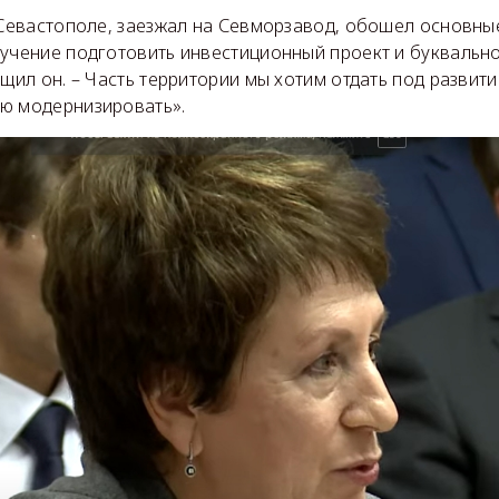
 Севастополе, заезжал на Севморзавод, обошел основны
ручение подготовить инвестиционный проект и буквальн
бщил он. – Часть территории мы хотим отдать под развити
ю модернизировать».