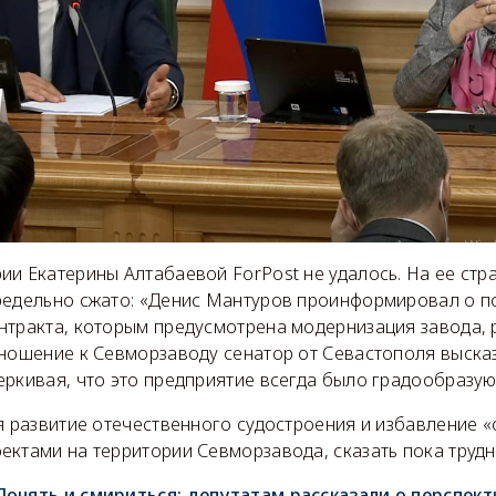
и Екатерины Алтабаевой ForPost не удалось. На ее стр
редельно сжато: «Денис Мантуров проинформировал о п
нтракта, которым предусмотрена модернизация завода, 
тношение к Севморзаводу сенатор от Севастополя выска
еркивая, что это предприятие всегда было градообразу
я развитие отечественного судостроения и избавление «
ктами на территории Севморзавода, сказать пока трудн
Понять и смириться: депутатам рассказали о перспек