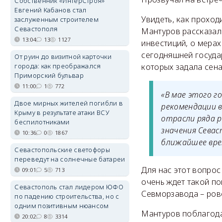
Собственник «ИнтерСтроя»
Евгений Кабанов стал
Увидеть, как проход
заслуженным строителем
Севастополя
Мантуров рассказал
13:04
13
1127
инвестиций, о мера
сегодняшней государ
От руин до визитной карточки
города: как преображался
которых задала сена
Приморский бульвар
11:00
1
772
«В мае этого г
Двое мирных жителей погибли в
рекомендации 
Крыму в результате атаки ВСУ
отрасли ряда р
беспилотниками
значения Севас
10:36
0
1867
ближайшее врем
Севастопольские светофоры
переведут на солнечные батареи
Для нас этот вопро
09:01
5
713
очень ждет такой по
Севастополь стал лидером ЮФО
Севморзавода – ров
по падению строительства, но с
одним позитивным нюансом
Мантуров поблагодар
20:02
8
3314