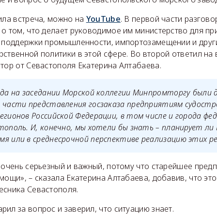
ила встреча, можно на
YouTube
. В первой части разгов
 о том, что делает руководимое им министерство для пр
х поддержки промышленности, импортозамещении и друг
ственной политики в этой сфере. Во второй ответил на 
тор от Севастополя Екатерина Алтабаева.
ода на заседании Морской коллегии Минпромторгу были 
в части представления госзаказа предприятиям судост
егионов Российской Федерации, в том числе и города фе
тополь. И, конечно, мы хотели бы знать – планирует л
я или в среднесрочной перспективе реализацию этих р
с очень серьезный и важный, потому что старейшее пред
мощи», – сказала Екатерина Алтабаева, добавив, что эт
есника Севастополя.
ил за вопрос и заверил, что ситуацию знает.