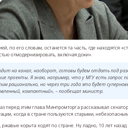
ей, по его словам, останется та часть, где находятся «с
стью отмодернизировать, включая доки».
одит на канал, наоборот, готовы будем отдать под раз
кие проекты. Я знаю, например, что у МГУ есть запрос п
пим рационально, но через три года это будет суперновы
новленный, компактный», – пообещал министр.
раз перед этим глава Минпромторга рассказывал сенато
ации, когда в стране пользуются старыми, небезопасным
 ржавые корыта ходят по стране. Ну ладно, 10 лет наза