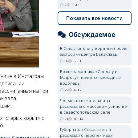
2
6513
Показать все новости
Обсуждаемое
В Севастополе утвердили проект
застройки центра Балаклавы
32
5531
Возле памятника «Солдату и
анице в Инстаграм
Матросу» появятся каскадные
одписании
водопады
29
4217
рассчитанная на три
зывала
Что местная жительница
ющим.
рассказала о массовом убийстве
в севастопольском селе
от старых корыт» с
21
10514
о.
Губернатор Севастополя
рассказал о перспективах
тивах Севморзавода