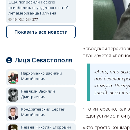
США попросили Россию
освободить осуждённого на 10
лет американца Гилмана
16:40
2
377
Показать все новости
Заводской территори
планируется «полно
Лица Севастополя
«А то, что вых
Пархоменко Василий
под девелоперс
Михайлович
кампуса. Посту
Ревякин Василий
завод, восста
Дмитриевич
Что интересно, как 
Кондратевский Сергей
Михайлович
недопустимости ситу
«Это просто кошмар,
Резаев Николай Егорович