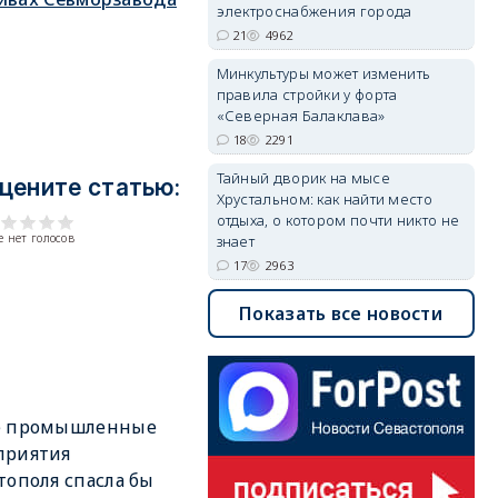
электроснабжения города
21
4962
Минкультуры может изменить
правила стройки у форта
«Северная Балаклава»
18
2291
Тайный дворик на мысе
цените статью:
Хрустальном: как найти место
отдыха, о котором почти никто не
 нет голосов
знает
17
2963
Показать все новости
е промышленные
приятия
тополя спасла бы