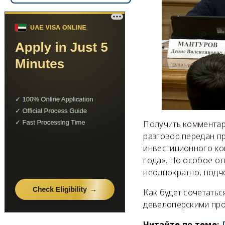
Получить комментари
разговор передан п
инвестиционного ко
года». Но особое о
неоднократно, подч
Как будет сочетатьс
девелоперскими прое
Читайте по теме: