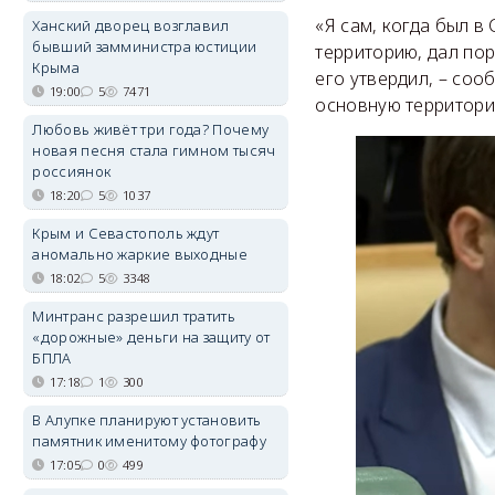
«Я сам, когда был в
Ханский дворец возглавил
бывший замминистра юстиции
территорию, дал по
Крыма
его утвердил, – соо
19:00
5
7471
основную территори
Любовь живёт три года? Почему
новая песня стала гимном тысяч
россиянок
18:20
5
1037
Крым и Севастополь ждут
аномально жаркие выходные
18:02
5
3348
Минтранс разрешил тратить
«дорожные» деньги на защиту от
БПЛА
17:18
1
300
В Алупке планируют установить
памятник именитому фотографу
17:05
0
499