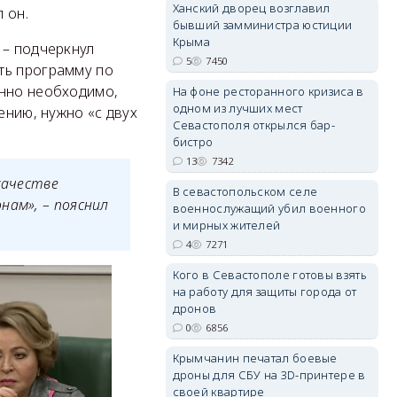
Ханский дворец возглавил
 он.
бывший замминистра юстиции
Крыма
 – подчеркнул
erid: 2SDnjdPjgYS
5
7450
ть программу по
енно необходимо,
На фоне ресторанного кризиса в
одном из лучших мест
ению, нужно «с двух
Севастополя открылся бар-
бистро
13
7342
качестве
erid: 2SDnjdvhGXG
В севастопольском селе
нам», – пояснил
военнослужащий убил военного
и мирных жителей
4
7271
Кого в Севастополе готовы взять
на работу для защиты города от
дронов
0
6856
Крымчанин печатал боевые
дроны для СБУ на 3D-принтере в
своей квартире