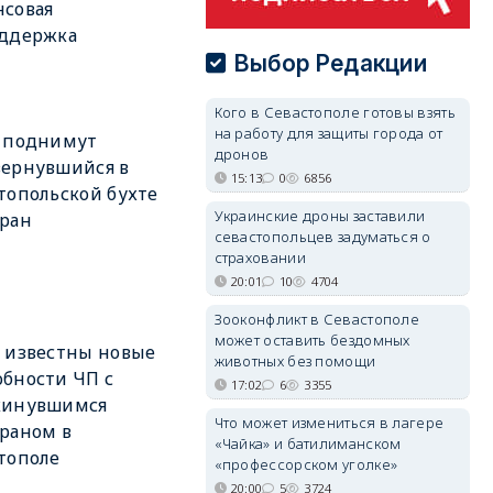
совая
оддержка
Выбор Редакции
Кого в Севастополе готовы взять
на работу для защиты города от
а поднимут
дронов
вернувшийся в
15:13
0
6856
топольской бухте
Украинские дроны заставили
ран
севастопольцев задуматься о
страховании
20:01
10
4704
Зооконфликт в Севастополе
может оставить бездомных
 известны новые
животных без помощи
бности ЧП с
17:02
6
3355
кинувшимся
Что может измениться в лагере
раном в
«Чайка» и батилиманском
тополе
«профессорском уголке»
20:00
5
3724