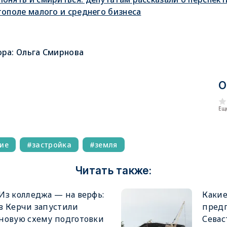
тополе малого и среднего бизнеса
ора:
Ольга Смирнова
О
Еще
ие
застройка
земля
Читать также:
Из колледжа — на верфь:
Каки
в Керчи запустили
пред
новую схему подготовки
Севас