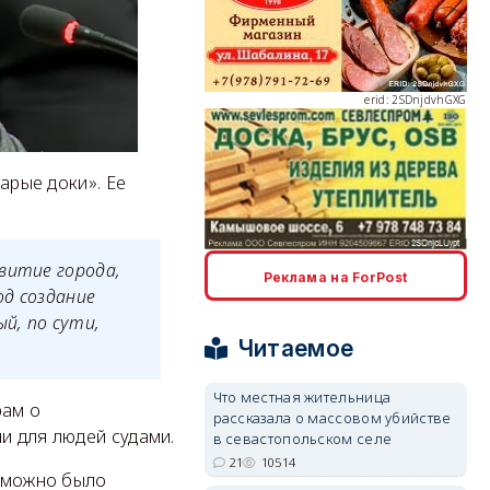
erid: 2SDnjdvhGXG
тарые доки». Ее
erid: 2SDnjcLUypt
витие города,
Реклама на ForPost
од создание
й, по сути,
Читаемое
Что местная жительница
erid: 2SDnjcrDNw6
рам о
рассказала о массовом убийстве
и для людей судами.
в севастопольском селе
21
10514
д можно было