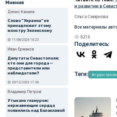
Мнения
и развитии в Севас
Денис Канаев
Ольга Смирнова
Слово "Украина" не
принадлежит этому
Все материалы авт
монстру Зеленскому
6216
11/06/2026 18:23
Поделитесь:
Иван Ермаков
Депутаты Севастополя:
кто они для города —
представители или
наблюдатели?
Теги:
судостроен
03/12/2025 17:36
Владимир Петров
Утыкано гламуром:
нержавеющие сердца
появились над Балаклавой