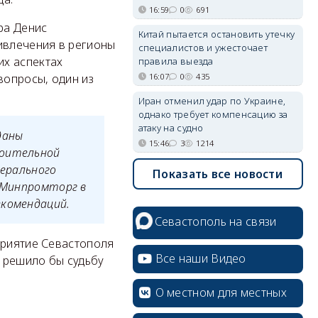
16:59
0
691
ора Денис
Китай пытается остановить утечку
ивлечения в регионы
специалистов и ужесточает
их аспектах
правила выезда
16:07
0
435
вопросы, один из
Иран отменил удар по Украине,
однако требует компенсацию за
атаку на судно
даны
15:46
3
1214
роительной
дерального
Показать все новости
и Минпромторг в
екомендаций.
Севастополь на связи
приятие Севастополя
Все наши Видео
о решило бы судьбу
О местном для местных