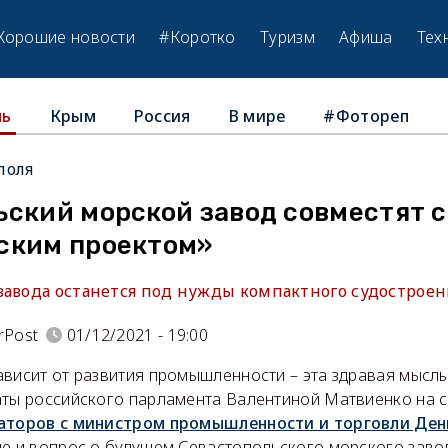
Хорошие новости
#Коротко
Туризм
Афиша
Тех
Крым
Россия
В мире
#Фотореп
ль
поля
ьский морской завод совместят с
ским проектом»
завода останется под нужды компактного судостроен
rPost
01/12/2021 - 19:00
ависит от развития промышленности – эта здравая мысл
аты российского парламента Валентиной Матвиенко на 
наторов с министром промышленности и торговли Де
че и вопрос о будущем Севастопольского морского заво