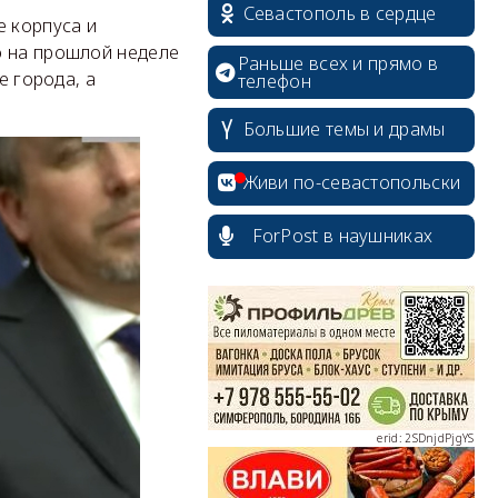
Севастополь в сердце
е корпуса и
о на прошлой неделе
Раньше всех и прямо в
е города, а
телефон
Большие темы и драмы
Живи по-севастопольски
ForPost в наушниках
erid: 2SDnjcrDNw6
erid: 2SDnjdPjgYS