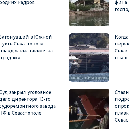
редких кадров
финан
госп
Затонувший в Южной
Когд
бухте Севастополя
пере
плавдок выставили на
Севас
продажу
плавк
Суд закрыл уголовное
Стали
дело директора 13-го
подро
судоремонтного завода
опро
ЧФ в Севастополе
плавк
Севас