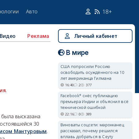
18+
нологии
Авто
Видео
Личный кабинет
Реклама
В мире
США попросили Россию
освободить осуждённого на 10
лет американца Гилмана
16:40
2
377
ия.
Facebook* снёс публикацию
премьера Индии и объяснил всё
технической ошибкой
22:16
0
389
ь была высказана
состоявшейся 30
Виноваты соцсети: марокканец
рассказал, почему решился
нисом Мантуровым
.
вплавь добраться в Сеуту
да.