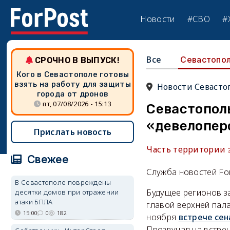
Новости
#СВО
#
Все
Севастопо
СРОЧНО В ВЫПУСК!
Кого в Севастополе готовы
взять на работу для защиты
Новости Севасто
города от дронов
пт, 07/08/2026 - 15:13
Севастопол
«девелопер
Прислать новость
Часть территории 
Свежее
Служба новостей Fo
В Севастополе повреждены
Будущее регионов з
десятки домов при отражении
атаки БПЛА
главой верхней пал
15:00
0
182
ноября
встрече се
Прозвучал на встре