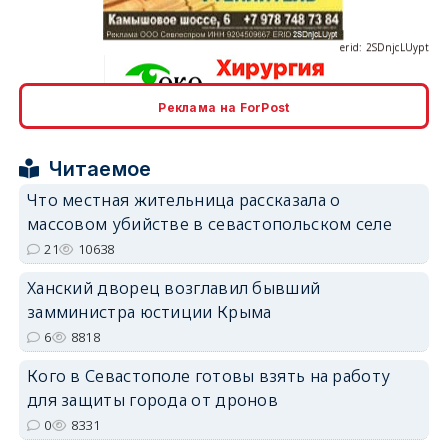
Реклама на ForPost
erid: 2SDnjcrDNw6
Читаемое
Что местная жительница рассказала о
массовом убийстве в севастопольском селе
21
10638
erid: 2SDnjdPjgYS
Ханский дворец возглавил бывший
замминистра юстиции Крыма
6
8818
Кого в Севастополе готовы взять на работу
для защиты города от дронов
erid: 2SDnjdvhGXG
0
8331