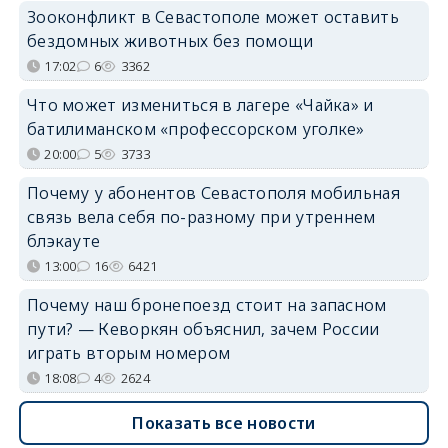
Зооконфликт в Севастополе может оставить
бездомных животных без помощи
17:02
6
3362
Что может измениться в лагере «Чайка» и
батилиманском «профессорском уголке»
20:00
5
3733
Почему у абонентов Севастополя мобильная
связь вела себя по-разному при утреннем
блэкауте
13:00
16
6421
Почему наш бронепоезд стоит на запасном
пути? — Кеворкян объяснил, зачем России
играть вторым номером
18:08
4
2624
Показать все новости