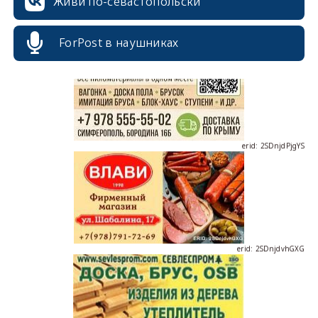
Живи по-севастопольски
ForPost в наушниках
erid: 2SDnjdPjgYS
erid: 2SDnjdvhGXG
erid: 2SDnjcLUypt