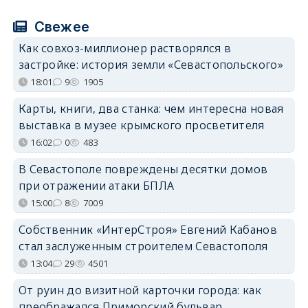
Свежее
Как совхоз-миллионер растворялся в
застройке: история земли «Севастопольского»
18:01
9
1905
Карты, книги, два станка: чем интересна новая
выставка в музее крымского просветителя
16:02
0
483
В Севастополе повреждены десятки домов
при отражении атаки БПЛА
15:00
8
7009
Собственник «ИнтерСтроя» Евгений Кабанов
стал заслуженным строителем Севастополя
13:04
29
4501
От руин до визитной карточки города: как
преображался Приморский бульвар