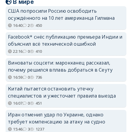
В мире
США попросили Россию освободить
осуждённого на 10 лет американца Гилмана
16:40
2
450
Facebook* снёс публикацию премьера Индии и
объяснил всё технической ошибкой
22:16
0
410
Виноваты соцсети: марокканец рассказал,
почему решился вплавь добраться в Сеуту
16:59
0
736
Китай пытается остановить утечку
специалистов и ужесточает правила выезда
16:07
0
451
Иран отменил удар по Украине, однако
требует компенсацию за атаку на судно
15:46
3
1237