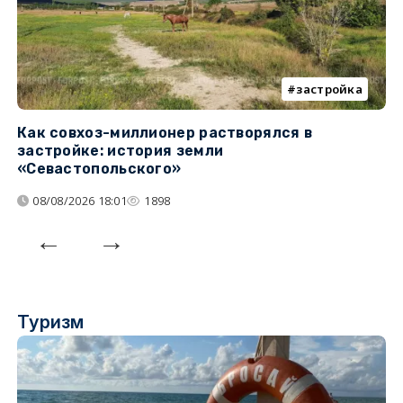
застройка
Как совхоз-миллионер растворялся в
К
застройке: история земли
н
«Севастопольского»
п
08/08/2026 18:01
1898
Туризм