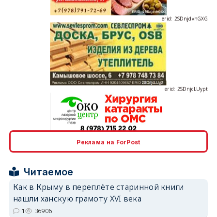
erid: 2SDnjcLUypt
erid: 2SDnjcrDNw6
Реклама на ForPost
Читаемое
Как в Крыму в переплёте старинной книги
нашли ханскую грамоту XVI века
erid: 2SDnjdPjgYS
1
36906