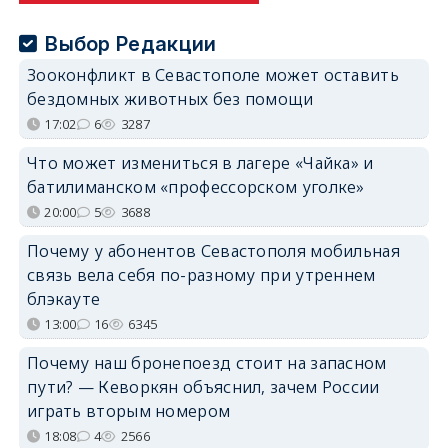
Выбор Редакции
Зооконфликт в Севастополе может оставить
бездомных животных без помощи
17:02
6
3287
Что может измениться в лагере «Чайка» и
батилиманском «профессорском уголке»
20:00
5
3688
Почему у абонентов Севастополя мобильная
связь вела себя по-разному при утреннем
блэкауте
13:00
16
6345
Почему наш бронепоезд стоит на запасном
пути? — Кеворкян объяснил, зачем России
играть вторым номером
18:08
4
2566