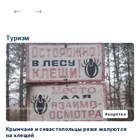
Туризм
коротко
Крымчане и севастопольцы реже жалуются
В
на клещей
ц