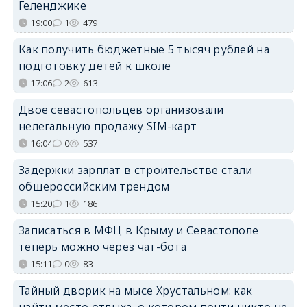
Геленджике
19:00
1
479
Как получить бюджетные 5 тысяч рублей на
подготовку детей к школе
17:06
2
613
Двое севастопольцев организовали
нелегальную продажу SIM-карт
16:04
0
537
Задержки зарплат в строительстве стали
общероссийским трендом
15:20
1
186
Записаться в МФЦ в Крыму и Севастополе
теперь можно через чат-бота
15:11
0
83
Тайный дворик на мысе Хрустальном: как