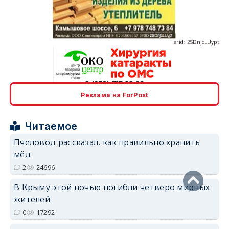
erid: 2SDnjcLUypt
erid: 2SDnjcrDNw6
Реклама на ForPost
Читаемое
Пчеловод рассказал, как правильно хранить
мёд
erid: 2SDnjdPjgYS
2
24696
В Крыму этой ночью погибли четверо мирных
жителей
0
17292