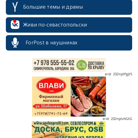
Большие темы и драмы
erid: 2SDnjcrDNw6
Живи по-севастопольски
ForPost в наушниках
erid: 2SDnjdPjgYS
erid: 2SDnjdvhGXG