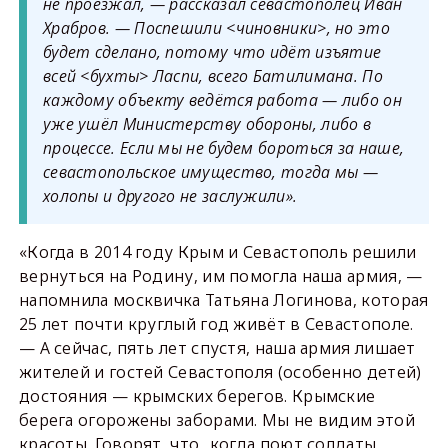
не проезжал, — рассказал севастополец Иван
Храбров. — Поспешили <чиновники>, но это
будет сделано, потому что идёт изъятие
всей <бухты> Ласпи, всего Батилимана. По
каждому объекту ведётся работа — либо он
уже ушёл Министерству обороны, либо в
процессе. Если мы не будем бороться за наше,
севастопольское имущество, тогда мы —
холопы и другого не заслужили».
«Когда в 2014 году Крым и Севастополь решили
вернуться на Родину, им помогла наша армия, —
напомнила москвичка Татьяна Логинова, которая
25 лет почти круглый год живёт в Севастополе.
— А сейчас, пять лет спустя, наша армия лишает
жителей и гостей Севастополя (особенно детей)
достояния — крымских берегов. Крымские
берега огорожены заборами. Мы не видим этой
красоты. Говорят, что „когда поют солдаты,