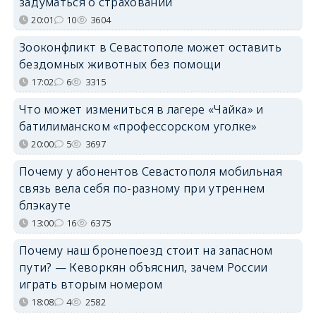
задуматься о страховании
20:01
10
3604
Зооконфликт в Севастополе может оставить
бездомных животных без помощи
17:02
6
3315
Что может измениться в лагере «Чайка» и
батилиманском «профессорском уголке»
20:00
5
3697
Почему у абонентов Севастополя мобильная
связь вела себя по-разному при утреннем
блэкауте
13:00
16
6375
Почему наш бронепоезд стоит на запасном
пути? — Кеворкян объяснил, зачем России
играть вторым номером
18:08
4
2582