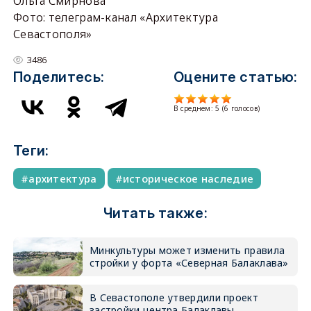
Ольга Смирнова
Фото: телеграм-канал «Архитектура
Севастополя»
3486
Поделитесь:
Оцените статью:
В среднем:
5
(
6
голосов)
Теги:
архитектура
историческое наследие
Читать также:
Минкультуры может изменить правила
стройки у форта «Северная Балаклава»
В Севастополе утвердили проект
застройки центра Балаклавы