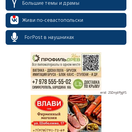
Большие темы и драмы
Живи по-севастопольски
erid: 2SDnjcrDNw6
ForPost в наушниках
erid: 2SDnjdPjgYS
erid: 2SDnjdvhGXG