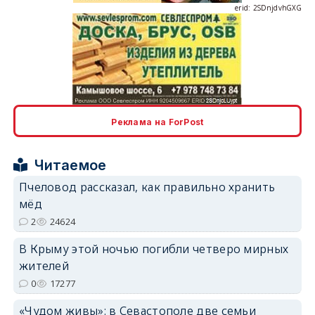
erid: 2SDnjcLUypt
Реклама на ForPost
erid: 2SDnjcrDNw6
Читаемое
Пчеловод рассказал, как правильно хранить
мёд
2
24624
В Крыму этой ночью погибли четверо мирных
erid: 2SDnjdPjgYS
жителей
0
17277
«Чудом живы»: в Севастополе две семьи