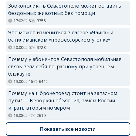
Зооконфликт в Севастополе может оставить
бездомных животных без помощи
17:02
6
3355
Что может измениться в лагере «Чайка» и
батилиманском «профессорском уголке»
20:00
5
3723
Почему у абонентов Севастополя мобильная
связь вела себя по-разному при утреннем
блэкауте
13:00
16
6412
Почему наш бронепоезд стоит на запасном
пути? — Кеворкян объяснил, зачем России
играть вторым номером
18:08
4
2610
Показать все новости