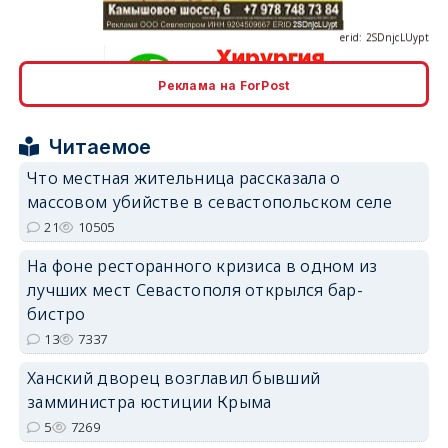
Реклама на ForPost
erid: 2SDnjcrDNw6
Читаемое
Что местная жительница рассказала о
массовом убийстве в севастопольском селе
21
10505
erid: 2SDnjdPjgYS
На фоне ресторанного кризиса в одном из
лучших мест Севастополя открылся бар-
бистро
13
7337
Ханский дворец возглавил бывший
замминистра юстиции Крыма
erid: 2SDnjdvhGXG
5
7269