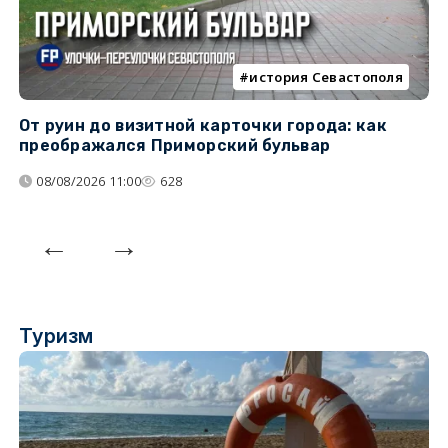
история Севастополя
От руин до визитной карточки города: как
С
преображался Приморский бульвар
с
08/08/2026 11:00
628
Туризм