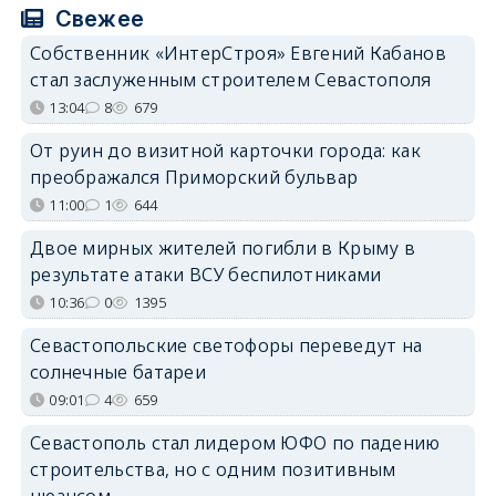
Свежее
Собственник «ИнтерСтроя» Евгений Кабанов
стал заслуженным строителем Севастополя
13:04
8
679
От руин до визитной карточки города: как
преображался Приморский бульвар
11:00
1
644
Двое мирных жителей погибли в Крыму в
результате атаки ВСУ беспилотниками
10:36
0
1395
Севастопольские светофоры переведут на
солнечные батареи
09:01
4
659
Севастополь стал лидером ЮФО по падению
строительства, но с одним позитивным
нюансом