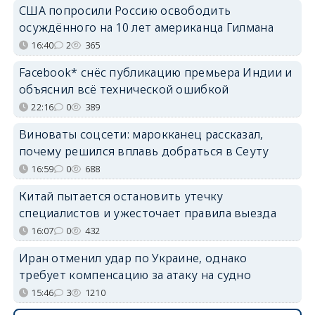
США попросили Россию освободить
осуждённого на 10 лет американца Гилмана
16:40
2
365
Facebook* снёс публикацию премьера Индии и
объяснил всё технической ошибкой
22:16
0
389
Виноваты соцсети: марокканец рассказал,
почему решился вплавь добраться в Сеуту
16:59
0
688
Китай пытается остановить утечку
специалистов и ужесточает правила выезда
16:07
0
432
Иран отменил удар по Украине, однако
требует компенсацию за атаку на судно
15:46
3
1210