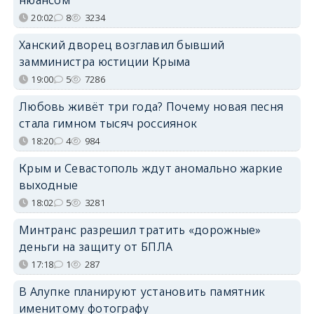
20:02
8
3234
Ханский дворец возглавил бывший
замминистра юстиции Крыма
19:00
5
7286
Любовь живёт три года? Почему новая песня
стала гимном тысяч россиянок
18:20
4
984
Крым и Севастополь ждут аномально жаркие
выходные
18:02
5
3281
Минтранс разрешил тратить «дорожные»
деньги на защиту от БПЛА
17:18
1
287
В Алупке планируют установить памятник
именитому фотографу