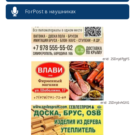
ForPost в наушниках
erid: 2SDnjdPjgYS
erid: 2SDnjdvhGXG
erid: 2SDnjcLUypt