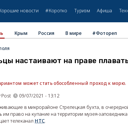
Хорошие новости
#Коротко
Туризм
Афиша
Тех
Крым
Россия
В мире
#Фотореп
ль
поля
ьцы настаивают на праве плавать
риантом может стать обособленный проход к морю.
rPost
09/07/2021 - 13:12
живающие в микрорайоне Стрелецкая бухта, в очередной
ь им право на купание на территории музея-заповедника
щает телеканал
НТС
.