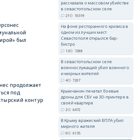
рассказала о массовом убийстве
в севастопольском селе
21
10319
ерсонес
На фоне ресторанного кризиса в
мунальной
одном из лучших мест
erid: 2SDnjdvhGXG
Севастополя открылся бар-
ирой» был
бистро
13
7288
В севастопольском селе
военнослужащий убил военного
и мирных жителей
4
7207
нес продолжает
Крымчанин печатал боевые
ься под
дроны для СБУ на 3D-принтере в
стырский контур
своей квартире
2
6472
В Крыму вражеский БПЛА убил
мирного жителя
0
6135