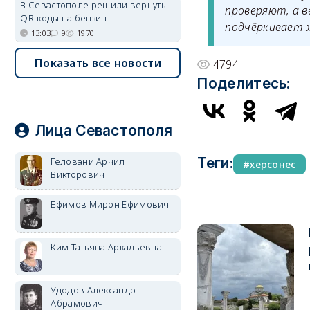
В Севастополе решили вернуть
проверяют, а в
QR-коды на бензин
подчёркивает 
13:03
9
1970
Показать все новости
4794
Поделитесь:
Лица Севастополя
Теги:
Геловани Арчил
херсонес
Викторович
Ефимов Мирон Ефимович
Ким Татьяна Аркадьевна
Удодов Александр
Абрамович