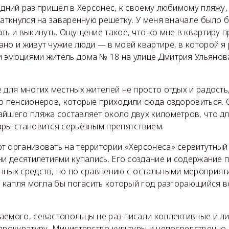
едний раз пришёл в Херсонес, к своему любимому пляжу,
наткнулся на заваренную решётку. У меня вначале было б
ть и выкинуть. Ощущение такое, что ко мне в квартиру п
но и живут чужие люди — в моей квартире, в которой я 
 эмоциями житель дома № 18 на улице Дмитрия Ульянов
 для многих местных жителей не просто отдых и радость
го пенсионеров, которые приходили сюда оздоровиться. 
айшего пляжа составляет около двух километров, что д
ары становится серьёзным препятствием.
т организовать на территории «Херсонеса» сервитутный
ни десятилетиями купались. Его создание и содержание 
нных средств, но по сравнению с остальными мероприят
а капля могла бы погасить который год разгорающийся 
аемого, севастопольцы не раз писали коллективные и 
прокуратуру, Министерство культуры и непосредственно 