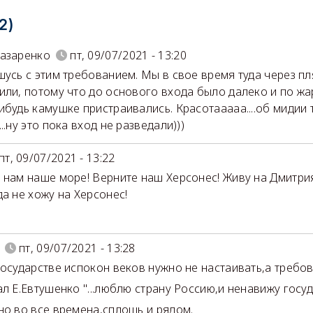
2)
азаренко
пт, 09/07/2021 - 13:20
шусь с этим требованием. Мы в свое время туда через п
или, потому что до основого входа было далеко и по жар
ибудь камушке пристраивались. Красотааааа....об мидии 
..ну это пока вход не разведали)))
пт, 09/07/2021 - 13:22
 нам наше море! Верните наш Херсонес! Живу на Дмитрия
да не хожу на Херсонес!
пт, 09/07/2021 - 13:28
государстве испокон веков нужно не настаивать,а требов
ал Е.Евтушенко "...люблю страну Россию,и ненавижу госуд
но во все времена,сплошь и рядом.