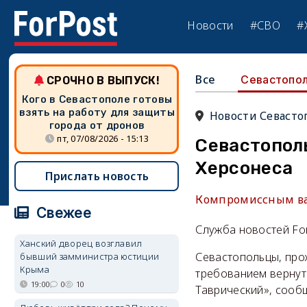
Новости
#СВО
#
Все
Севастопо
СРОЧНО В ВЫПУСК!
Кого в Севастополе готовы
взять на работу для защиты
Новости Севасто
города от дронов
пт, 07/08/2026 - 15:13
Севастопол
Херсонеса
Прислать новость
Компромиссным ва
Свежее
Служба новостей Fo
Ханский дворец возглавил
Севастопольцы, про
бывший замминистра юстиции
Крыма
требованием вернут
19:00
0
10
Таврический», сооб