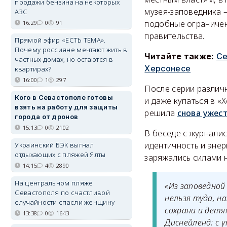
продажи бензина на некоторых
музея-заповедника 
АЗС
подобные ограниче
16:29
0
91
правительства.
Прямой эфир «ЕСТЬ ТЕМА».
Почему россияне мечтают жить в
Читайте также:
Се
частных домах, но остаются в
Херсонесе
квартирах?
16:00
1
297
После серии различ
Кого в Севастополе готовы
и даже купаться в «
взять на работу для защиты
решила
снова ужес
города от дронов
15:13
0
2102
В беседе с журналис
идентичность и энер
Украинский БЭК выгнал
отдыхающих с пляжей Ялты
заряжались силами н
14:15
4
2890
На центральном пляже
«Из заповедной
Севастополя по счастливой
нельзя туда, н
случайности спасли женщину
сохрани и детя
13:38
0
1643
Диснейленд: с 