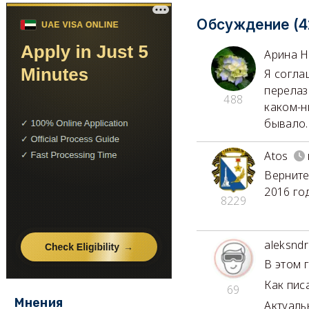
Обсуждение (4
Арина Н
Я согла
перелаз
488
каком-н
бывало..
Atos
Верните
2016 го
8229
aleksndr
В этом 
Как пис
69
Мнения
Актуаль