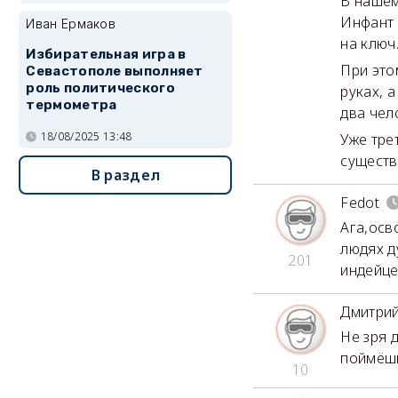
В нашем
Инфант 
Иван Ермаков
на ключ
Избирательная игра в
При это
Севастополе выполняет
роль политического
руках, 
термометра
два чел
18/08/2025 13:48
Уже тре
существ
В раздел
Fedot
Ага,осв
людях д
201
индейце
Дмитри
Не зря 
поймёш
10