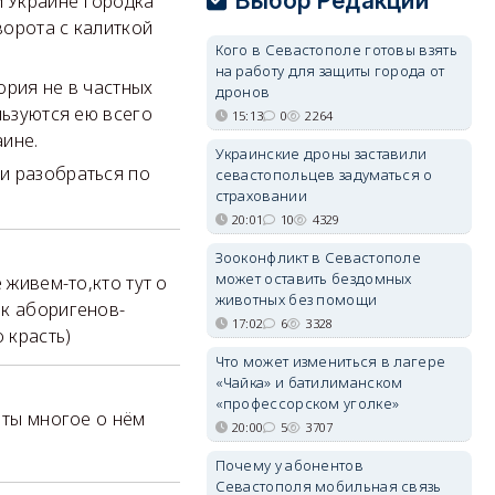
Выбор Редакции
 Украине городка
ворота с калиткой
Кого в Севастополе готовы взять
на работу для защиты города от
ория не в частных
дронов
льзуются ею всего
15:13
0
2264
аине.
Украинские дроны заставили
и разобраться по
севастопольцев задуматься о
страховании
20:01
10
4329
Зооконфликт в Севастополе
может оставить бездомных
 живем-то,кто тут о
животных без помощи
ак аборигенов-
17:02
6
3328
 красть)
Что может измениться в лагере
«Чайка» и батилиманском
«профессорском уголке»
 ты многое о нём
20:00
5
3707
Почему у абонентов
Севастополя мобильная связь