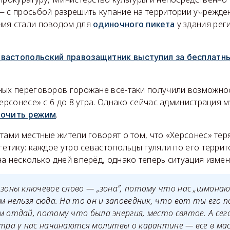
— с просьбой разрешить купание на территории учрежде
ния стали поводом для
одиночного пикета
у здания рег
вастопольский правозащитник выступил за бесплатны
ных переговоров горожане всё-таки получили возможнос
Херсонесе» с 6 до 8 утра. Однако сейчас администрация 
точить режим
.
тами местные жители говорят о том, что «Херсонес» тер
гетику: каждое утро севастопольцы гуляли по его террит
а несколько дней вперёд, однако теперь ситуация измен
 зоны ключевое слово — „зона”, потому что нас „шмонаю
ам нельзя сюда. На то он и заповедник, что вот ты его 
м отдай, потому что была энергия, место святое. А сег
утра у нас начинаются молитвы о карантине — все в маск