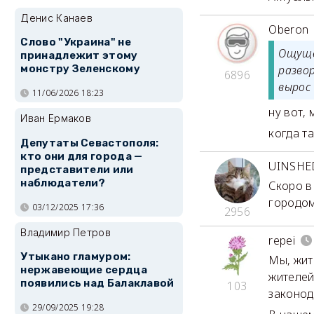
Денис Канаев
Oberon
Слово "Украина" не
Ощуще
принадлежит этому
монстру Зеленскому
разво
6896
вырос
11/06/2026 18:23
ну вот,
Иван Ермаков
когда т
Депутаты Севастополя:
кто они для города —
UINSH
представители или
наблюдатели?
Скоро в
городом
03/12/2025 17:36
2956
Владимир Петров
repei
Утыкано гламуром:
Мы, жит
нержавеющие сердца
жителей
появились над Балаклавой
103
законод
29/09/2025 19:28