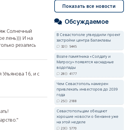
Показать все новости
Обсуждаемое
ляж Солнечный
В Севастополе утвердили проект
е лень))) И на
застройки центра Балаклавы
только резались
32
5445
Возле памятника «Солдату и
Матросу» появятся каскадные
водопады
 Ульянова 16, и с
28
4177
Чем Севастополь намерен
привлекать инвесторов до 2039
года
25
2188
ать!
Севастопольцам обещают
хорошие новости о бензине уже
арство."
на этой неделе
23
5770