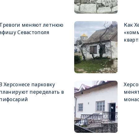
Тревоги меняют летнюю
Как Х
афишу Севастополя
«ком
кварт
В Херсонесе парковку
Херсо
планируют переделать в
менят
пифосарий
мона