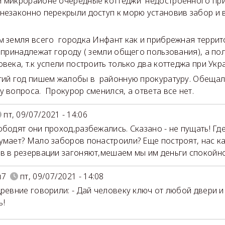
 микрорайоне очередные коттеджи недостроенного при
незаконно перекрыли доступ к морю установив забор и 
.
м земля всего городка Инфант как и прибрежная террит
а принадлежат городу ( земли общего пользования), а по
овека, т.к успели построить только два коттеджа при Укр
тий год пишем жалобы в районную прокуратуру. Обещал
у вопроса. Прокурор сменился, а ответа все нет.
пт, 09/07/2021 - 14:06
ободят они проход,разбежались. Сказано - не пущать! Где
умает? Мало заборов понастроили? Еще построят, нас к
в в резервации загоняют,мешаем мы им деньги спокойно
й7
пт, 09/07/2021 - 14:08
древние говорили: - Дай человеку ключ от любой двери и
ь!