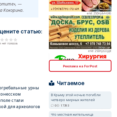
хотите», —
а Кокорина.
цените статью:
erid: 2SDnjcLUypt
 нет голосов
Реклама на ForPost
erid: 2SDnjcrDNw6
Читаемое
огребальные урны
сонесском
В Крыму этой ночью погибли
четверо мирных жителей
поле стали
0
17393
кой для археологов
erid: 2SDnjdPjgYS
Что местная жительница