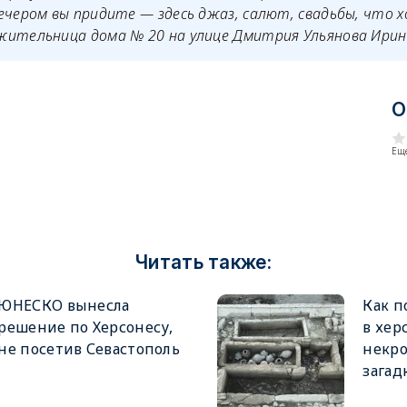
ечером вы придите — здесь джаз, салют, свадьбы, что 
жительница дома № 20 на улице Дмитрия Ульянова Ирин
О
Еще
Читать также:
ЮНЕСКО вынесла
Как п
решение по Херсонесу,
в хер
не посетив Севастополь
некро
загад