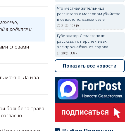
Что местная жительница
рассказала о массовом убийстве
в севастопольском селе
бгажено,
21
10319
й я родился и
Губернатор Севастополя
рассказал о перспективах
тыми словами
электроснабжения города
20
3587
Показать все новости
ть можно. Да и за
ой борьбе за права
 согласно