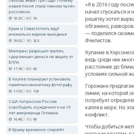
Любовь живёт три года? Почему
«Я в 2016 году посл
новая песня стала гимном тысяч
начал спускаться и 
россиянок
решётку хотел вырва
18:20
0
56
обгажено, разворова
Крым и Севастополь ждут
— поделился своими
аномально жаркие выходные
Феклистов.
18:02
3
323
Минтранс разрешил тратить
Купание в Херсонесе
«дорожные» деньги на защиту от
ведь среди них мно
БПЛА
расстояние до ближ
17:18
0
60
условиях сильной ж
В Алупке планируют установить
памятник именитому фотографу
Горожане предлагаю
17:05
0
128
линии, на которой о
потребует определё
США попросили Россию
капля в море. Но эт
освободить осуждённого на 10
лет американца Гилмана
конфликт.
16:40
1
98
Чтобы добиться жел
В Крыму временно сократят
местным властям, в 