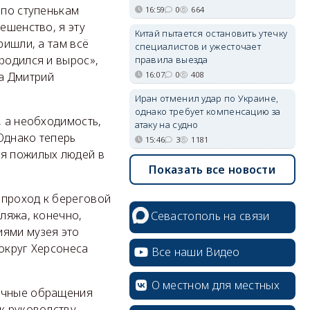
 по ступенькам
16:59
0
664
ешенство, я эту
Китай пытается остановить утечку
ришли, а там всё
специалистов и ужесточает
родился и вырос»,
правила выезда
16:07
0
408
а Дмитрий
Иран отменил удар по Украине,
однако требует компенсацию за
, а необходимость,
атаку на судно
Однако теперь
15:46
3
1181
ля пожилых людей в
Показать все новости
 проход к береговой
пляжа, конечно,
Севастополь на связи
иями музея это
вокруг Херсонеса
Все наши Видео
О местном для местных
личные обращения
к руководству