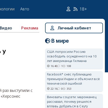
18+
нологии
Авто
Видео
Личный кабинет
Реклама
В мире
 у
США попросили Россию
освободить осуждённого на 10
лет американца Гилмана
16:40
1
108
Facebook* снёс публикацию
премьера Индии и объяснил всё
технической ошибкой
22:16
0
353
 раз выступили с
 «Херсонес
Виноваты соцсети: марокканец
рассказал, почему решился
вплавь добраться в Сеуту