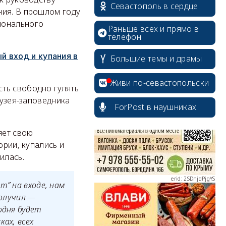
Севастополь в сердце
ния. В прошлом году
ионального
Раньше всех и прямо в
телефон
й вход и купания в
Большие темы и драмы
erid: 2SDnjcrDNw6
Живи по-севастопольски
ть свободно гулять
музея-заповедника
ForPost в наушниках
яет свою
ории, купались и
erid: 2SDnjdPjgYS
илась.
т” на входе, нам
получил —
одня будет
erid: 2SDnjdvhGXG
ах, всех