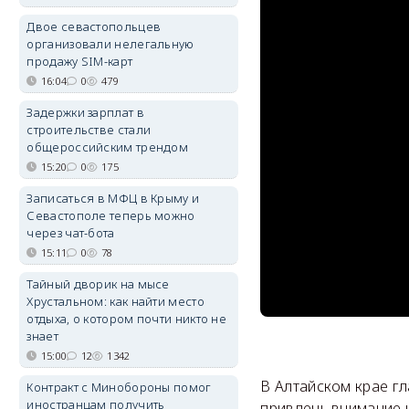
Двое севастопольцев
организовали нелегальную
продажу SIM-карт
16:04
0
479
Задержки зарплат в
строительстве стали
общероссийским трендом
15:20
0
175
Записаться в МФЦ в Крыму и
Севастополе теперь можно
через чат-бота
15:11
0
78
Тайный дворик на мысе
Хрустальном: как найти место
отдыха, о котором почти никто не
знает
15:00
12
1342
В Алтайском крае г
Контракт с Минобороны помог
иностранцам получить
привлечь внимание 