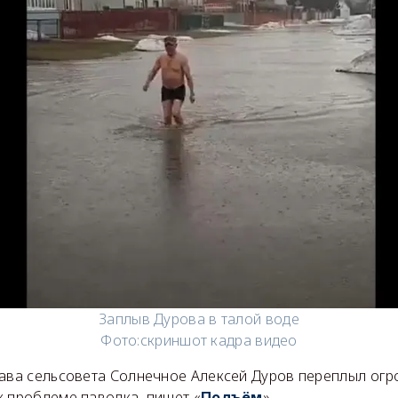
Заплыв Дурова в талой воде
Фото:
скриншот кадра видео
лава сельсовета Солнечное Алексей Дуров переплыл огр
к проблеме паводка, пишет «
».
Подъём