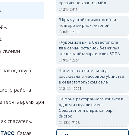
правильно хранить мёд
».
2
24114
erid: 2SDnjdvhGXG
В Крыму этой ночью погибли
четверо мирных жителей
й».
0
17190
.
«Чудом живы»: в Севастополе
две семьи остались без жилья
в своими
после налёта украинских БПЛА
9
12261
ют паводковую
Что местная жительница
рассказала о массовом убийстве
в севастопольском селе
21
10091
ского района.
На фоне ресторанного кризиса в
 терять время зря
одном из лучших мест
Севастополя открылся бар-
бистро
ак спасатель.
13
7195
т
. Самая
ТАСС