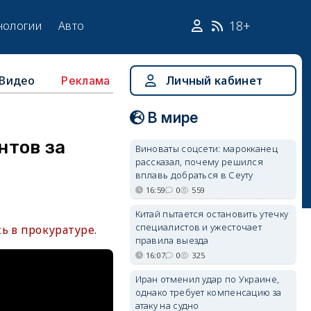
18+
нологии
Авто
Видео
Личный кабинет
Реклама
В мире
нтов за
Виноваты соцсети: марокканец
рассказал, почему решился
вплавь добраться в Сеуту
16:59
0
559
Китай пытается остановить утечку
специалистов и ужесточает
ь в прокуратуре.
правила выезда
16:07
0
325
Иран отменил удар по Украине,
однако требует компенсацию за
атаку на судно