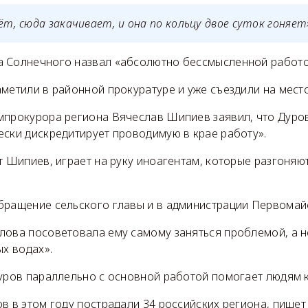
рёт, сюда закачивает, и она по кольцу двое суток гоняет
 Солнечного назвал «абсолютно бессмысленной работо
метили в районной прокуратуре и уже съездили на место
ампрокурора региона Вячеслав Шипиев заявил, что Дуро
ески дискредитирует проводимую в крае работу».
т Шипиев, играет на руку иноагентам, которые разгоня
бращение сельского главы и в администрации Первомай
лова посоветовала ему самому заняться проблемой, а не
ых водах».
уров параллельно с основной работой помогает людям к
в в этом году пострадали 34 российских региона, пише