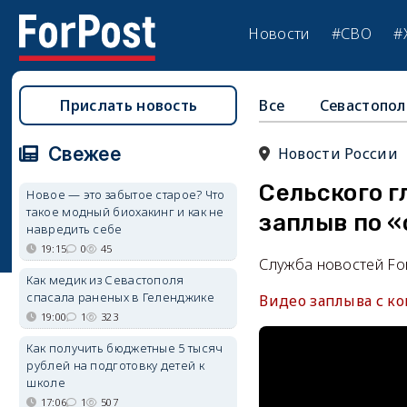
Новости
#СВО
#
Прислать новость
Все
Севастопол
Свежее
Новости России
Сельского г
Новое — это забытое старое? Что
такое модный биохакинг и как не
заплыв по 
навредить себе
19:15
0
45
Служба новостей Fo
Как медик из Севастополя
спасала раненых в Геленджике
Видео заплыва с к
19:00
1
323
Как получить бюджетные 5 тысяч
рублей на подготовку детей к
школе
17:06
1
507