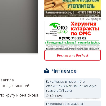
erid: 2SDnjcLUypt
erid: 2SDnjcrDNw6
Реклама на ForPost
Читаемое
 залила
Как в Крыму в переплёте
тоящих властей.
старинной книги нашли ханскую
erid: 2SDnjdPjgYS
грамоту XVI века
по кругу и она снова
1
36903
Пчеловод рассказал, как