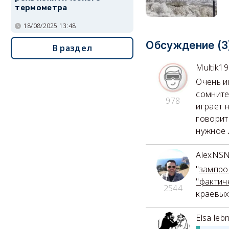
термометра
18/08/2025 13:48
Обсуждение (3
В раздел
Multik1
Очень и
сомните
978
играет 
говорит
нужное л
AlexNS
"
зампро
"фактич
2544
краевых
Elsa leb