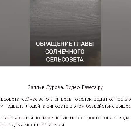
Заплыв Дурова. Видео: Газета.ру
ьсовета, сейчас затоплен весь посёлок: вода полностью
 и подвалы людей, а виновато в этом бездействие вышес
установленный по их решению насос просто гоняет воду 
ицы в дома местных жителей: