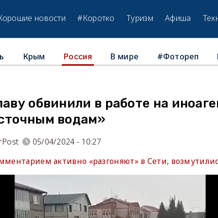
Хорошие новости
#Коротко
Туризм
Афиша
Тех
ь
Крым
В мире
#Фотореп
Россия
лаву обвинили в работе на иноаге
«сточным водам»
rPost
05/04/2024 - 10:27
омментарием активно «разгоняют» в Сети, возмутилис