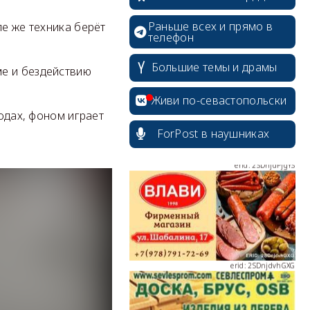
Раньше всех и прямо в
ле же техника берёт
телефон
erid: 2SDnjcrDNw6
Большие темы и драмы
ме и бездействию
Живи по-севастопольски
водах, фоном играет
ForPost в наушниках
erid: 2SDnjdPjgYS
erid: 2SDnjdvhGXG