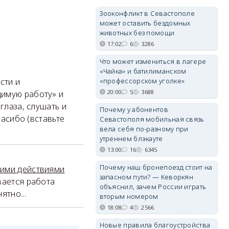
Зооконфликт в Севастополе
может оставить бездомных
животных без помощи
17:02
6
3286
Что может измениться в лагере
«Чайка» и батилиманском
сти и
«профессорском уголке»
20:00
5
3688
димую работу» и
глаза, слушать и
Почему у абонентов
пасибо (вставьте
Севастополя мобильная связь
вела себя по-разному при
утреннем блэкауте
13:00
16
6345
Почему наш бронепоезд стоит на
оими действиями
запасном пути? — Кеворкян
ывается работа
объяснил, зачем России играть
ятно...
вторым номером
18:08
4
2566
Новые правила благоустройства