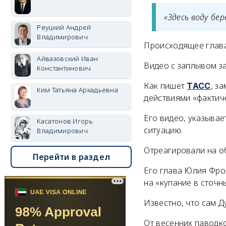
«Здесь воду бе
Реуцкий Андрей
Владимирович
Происходящее глава
Айвазовский Иван
Видео с заплывом за
Константинович
Как пишет
, з
ТАСС
Ким Татьяна Аркадьевна
действиями «фактич
Его видео, указывае
Касатонов Игорь
ситуацию.
Владимирович
Отреагировали на о
Перейти в раздел
Его глава Юлия Фро
на «купание в сточн
Известно, что сам Д
От весенних паводко