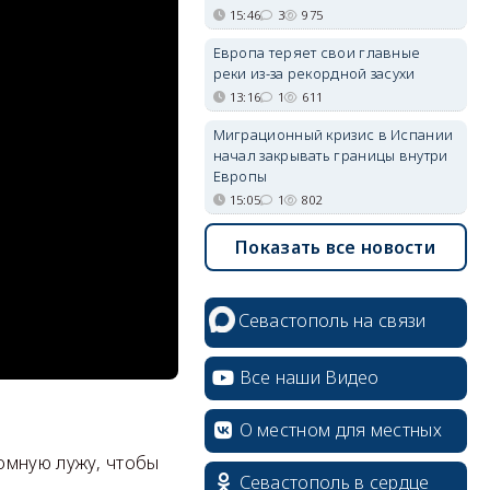
15:46
3
975
Европа теряет свои главные
реки из-за рекордной засухи
13:16
1
611
Миграционный кризис в Испании
начал закрывать границы внутри
Европы
15:05
1
802
Показать все новости
Севастополь на связи
Все наши Видео
О местном для местных
омную лужу, чтобы
Севастополь в сердце