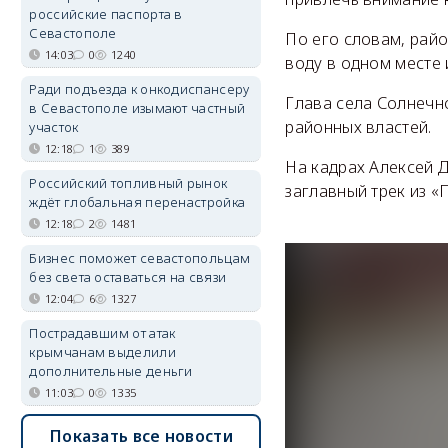
российские паспорта в
Севастополе
По его словам, райо
14:03
0
1240
воду в одном месте 
Ради подъезда к онкодиспансеру
Глава села Солнечн
в Севастополе изымают частный
районных властей.
участок
12:18
1
389
На кадрах Алексей Д
Российский топливный рынок
заглавный трек из «
ждёт глобальная перенастройка
12:18
2
1481
Бизнес поможет севастопольцам
без света оставаться на связи
12:04
6
1327
Пострадавшим от атак
крымчанам выделили
дополнительные деньги
11:03
0
1335
Показать все новости