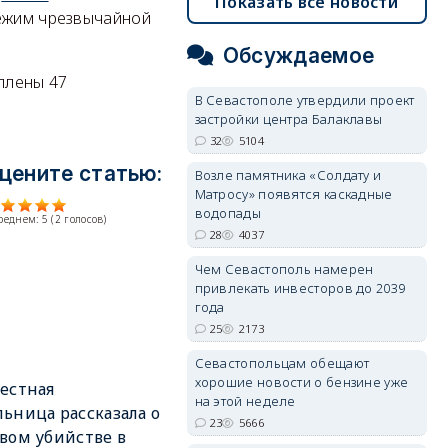
Показать все новости
режим чрезвычайной
Обсуждаемое
плены 47
В Севастополе утвердили проект
застройки центра Балаклавы
32
5104
цените статью:
Возле памятника «Солдату и
Матросу» появятся каскадные
водопады
среднем:
5
(
2
голосов)
28
4037
Чем Севастополь намерен
привлекать инвесторов до 2039
года
25
2173
Севастопольцам обещают
хорошие новости о бензине уже
естная
на этой неделе
ьница рассказала о
23
5666
вом убийстве в