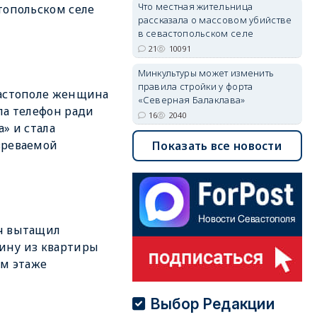
Что местная жительница
топольском селе
рассказала о массовом убийстве
в севастопольском селе
21
10091
Минкультуры может изменить
правила стройки у форта
астополе женщина
«Северная Балаклава»
ла телефон ради
16
2040
а» и стала
зреваемой
Показать все новости
ч вытащил
ину из квартиры
-м этаже
Выбор Редакции