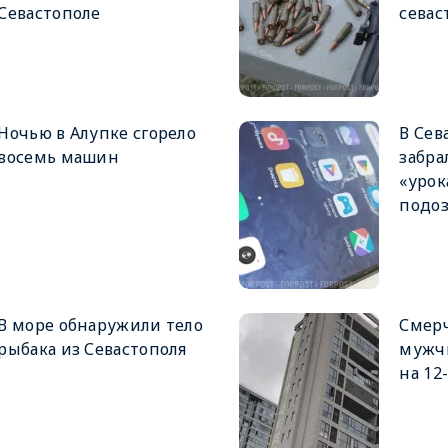
Севастополе
севас
Ночью в Алупке сгорело
В Сев
восемь машин
забра
«урок
подо
В море обнаружили тело
Смер
рыбака из Севастополя
мужч
на 12