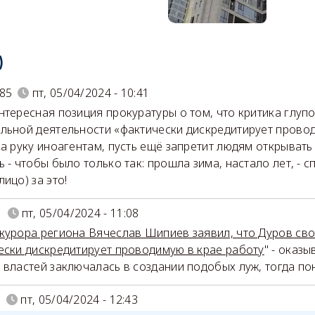
)
985
пт, 05/04/2024 - 10:41
нтересная позиция прокуратуры о том, что критика глупо
льной деятельности «фактически дискредитирует прово
на руку иноагентам, пусть ещё запретит людям открывать 
ь - чтобы было только так: прошла зима, настало лет, - с
ицо) за это!
N
пт, 05/04/2024 - 11:08
курора региона Вячеслав Шипиев заявил, что Дуров св
ески дискредитирует проводимую в крае работу
" - оказ
 властей заключалась в создании подобых луж, тогда пон
n
пт, 05/04/2024 - 12:43