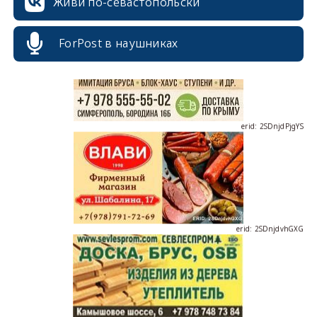
Живи по-севастопольски
ForPost в наушниках
erid: 2SDnjdPjgYS
erid: 2SDnjdvhGXG
erid: 2SDnjcLUypt