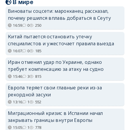
В мире
Виноваты соцсети: марокканец рассказал,
почему решился вплавь добраться в Сеуту
16:59
0
250
Китай пытается остановить утечку
специалистов и ужесточает правила выезда
16:07
0
185
Иран отменил удар по Украине, однако
требует компенсацию за атаку на судно
15:46
3
815
Европа теряет свои главные реки из-за
рекордной засухи
13:16
1
552
Миграционный кризис в Испании начал
закрывать границы внутри Европы
15:05
1
778