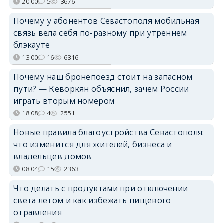
20:00
5
3676
Почему у абонентов Севастополя мобильная
связь вела себя по-разному при утреннем
блэкауте
13:00
16
6316
Почему наш бронепоезд стоит на запасном
пути? — Кеворкян объяснил, зачем России
играть вторым номером
18:08
4
2551
Новые правила благоустройства Севастополя:
что изменится для жителей, бизнеса и
владельцев домов
08:04
15
2363
Что делать с продуктами при отключении
света летом и как избежать пищевого
отравления