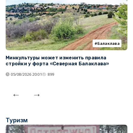
Балаклава
Минкультуры может изменить правила
С
стройки у форта «Северная Балаклава»
д
05/08/2026 20:01
899
Туризм