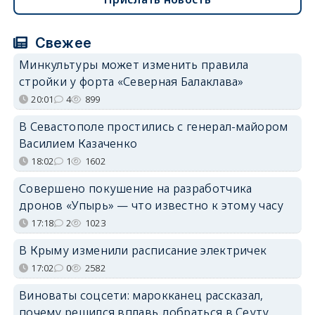
Свежее
Минкультуры может изменить правила
стройки у форта «Северная Балаклава»
20:01
4
899
В Севастополе простились с генерал-майором
Василием Казаченко
18:02
1
1602
Совершено покушение на разработчика
дронов «Упырь» — что известно к этому часу
17:18
2
1023
В Крыму изменили расписание электричек
17:02
0
2582
Виноваты соцсети: марокканец рассказал,
почему решился вплавь добраться в Сеуту