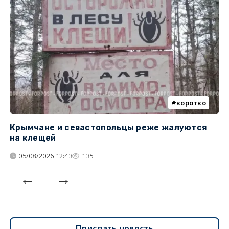
коротко
Крымчане и севастопольцы реже жалуются
В
на клещей
ц
05/08/2026 12:43
135
Прислать новость