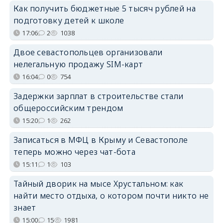
Как получить бюджетные 5 тысяч рублей на
подготовку детей к школе
17:06
2
1038
Двое севастопольцев организовали
нелегальную продажу SIM-карт
16:04
0
754
Задержки зарплат в строительстве стали
общероссийским трендом
15:20
1
262
Записаться в МФЦ в Крыму и Севастополе
теперь можно через чат-бота
15:11
1
103
Тайный дворик на мысе Хрустальном: как
найти место отдыха, о котором почти никто не
знает
15:00
15
1981