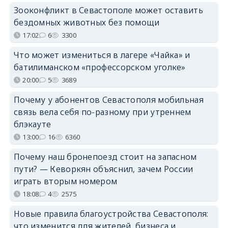
Зооконфликт в Севастополе может оставить
бездомных животных без помощи
17:02
6
3300
Что может измениться в лагере «Чайка» и
батилиманском «профессорском уголке»
20:00
5
3689
Почему у абонентов Севастополя мобильная
связь вела себя по-разному при утреннем
блэкауте
13:00
16
6360
Почему наш бронепоезд стоит на запасном
пути? — Кеворкян объяснил, зачем России
играть вторым номером
18:08
4
2575
Новые правила благоустройства Севастополя:
что изменится для жителей, бизнеса и