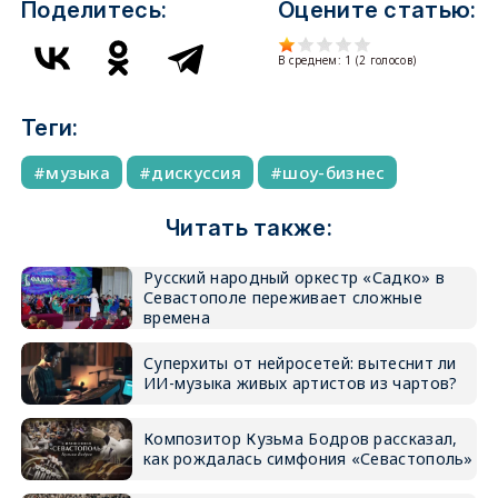
Поделитесь:
Оцените статью:
В среднем:
1
(
2
голосов)
Теги:
музыка
дискуссия
шоу-бизнес
Читать также:
Русский народный оркестр «Садко» в
Севастополе переживает сложные
времена
Суперхиты от нейросетей: вытеснит ли
ИИ-музыка живых артистов из чартов?
Композитор Кузьма Бодров рассказал,
как рождалась симфония «Севастополь»