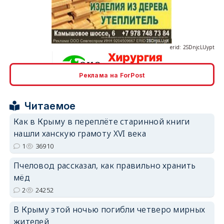
erid: 2SDnjcLUypt
Реклама на ForPost
erid: 2SDnjcrDNw6
Читаемое
Как в Крыму в переплёте старинной книги
нашли ханскую грамоту XVI века
1
36910
erid: 2SDnjdPjgYS
Пчеловод рассказал, как правильно хранить
мёд
2
24252
В Крыму этой ночью погибли четверо мирных
жителей