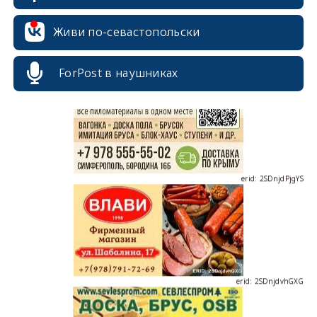
Живи по-севастопольски
erid: 2SDnjcrDNw6
ForPost в наушниках
erid: 2SDnjdPjgYS
erid: 2SDnjdvhGXG