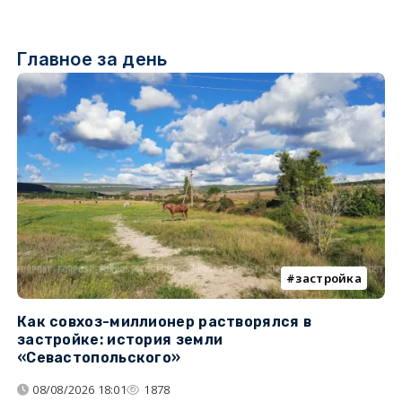
Главное за день
застройка
Как совхоз-миллионер растворялся в
К
застройке: история земли
н
«Севастопольского»
п
08/08/2026 18:01
1878