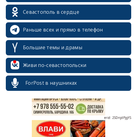
Севастополь в сердце
Раньше всех и прямо в телефон
Большие темы и драмы
erid: 2SDnjcrDNw6
Живи по-севастопольски
ForPost в наушниках
erid: 2SDnjdPjgYS