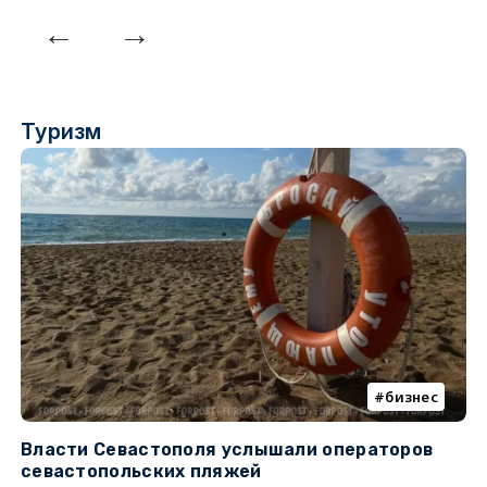
Туризм
бизнес
Власти Севастополя услышали операторов
П
севастопольских пляжей
о