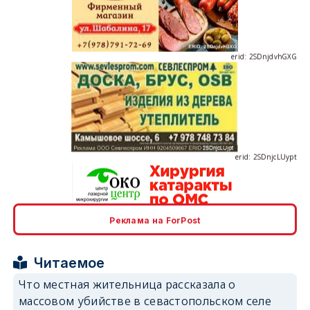
erid: 2SDnjdvhGXG
erid: 2SDnjcLUypt
Реклама на ForPost
erid: 2SDnjcrDNw6
Читаемое
Что местная жительница рассказала о
массовом убийстве в севастопольском селе