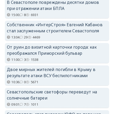
В Севастополе повреждены десятки домов
при отражении атаки БПЛА
15:00
8
6931
Собственник «ИнтерСтроя» Евгений Кабанов
стал заслуженным строителем Севастополя
13:04
29
4469
От руин до визитной карточки города: как
преображался Приморский бульвар
11:00
3
1538
Двое мирных жителей погибли в Крыму в
результате атаки ВСУ беспилотниками
10:36
0
5671
Севастопольские светофоры переведут на
солнечные батареи
09:01
7
1011