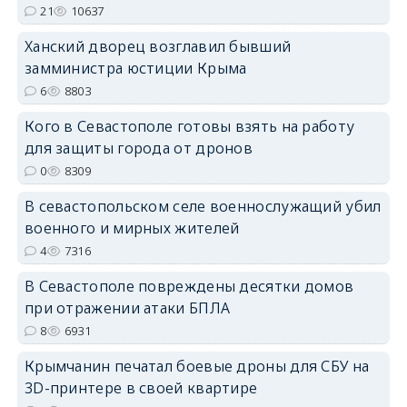
21
10637
erid: 2SDnjdPjgYS
Ханский дворец возглавил бывший
замминистра юстиции Крыма
6
8803
Кого в Севастополе готовы взять на работу
для защиты города от дронов
erid: 2SDnjdvhGXG
0
8309
В севастопольском селе военнослужащий убил
военного и мирных жителей
4
7316
В Севастополе повреждены десятки домов
при отражении атаки БПЛА
8
6931
Крымчанин печатал боевые дроны для СБУ на
3D-принтере в своей квартире