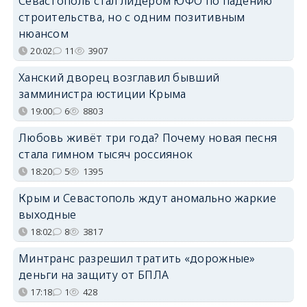
Севастополь стал лидером ЮФО по падению
строительства, но с одним позитивным
нюансом
20:02
11
3907
Ханский дворец возглавил бывший
замминистра юстиции Крыма
19:00
6
8803
Любовь живёт три года? Почему новая песня
стала гимном тысяч россиянок
18:20
5
1395
Крым и Севастополь ждут аномально жаркие
выходные
18:02
8
3817
Минтранс разрешил тратить «дорожные»
деньги на защиту от БПЛА
17:18
1
428