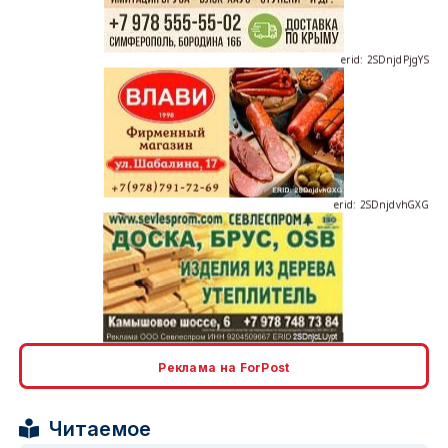
erid: 2SDnjdvhGXG
erid: 2SDnjcLUypt
Реклама на ForPost
Читаемое
erid: 2SDnjcrDNw6