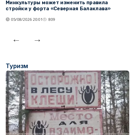
Минкультуры может изменить правила
С
стройки у форта «Северная Балаклава»
д
05/08/2026 20:01
809
Туризм