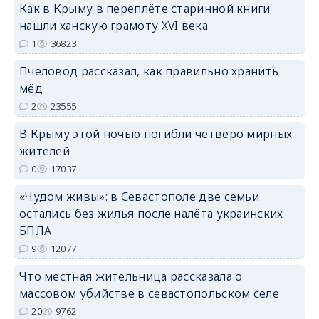
Как в Крыму в переплёте старинной книги
нашли ханскую грамоту XVI века
1
36823
Пчеловод рассказал, как правильно хранить
мёд
erid: 2SDnjdPjgYS
2
23555
В Крыму этой ночью погибли четверо мирных
жителей
0
17037
erid: 2SDnjdvhGXG
«Чудом живы»: в Севастополе две семьи
остались без жилья после налёта украинских
БПЛА
9
12077
Что местная жительница рассказала о
массовом убийстве в севастопольском селе
20
9762