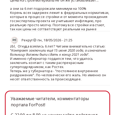
Цены на строй материалы не он же устанавливает...
а они за 6 лет подорожали минимум на 100%
Корень всех задержек лежит в федеральных нормативах,
которые в процессе стройки и от момента прохождения
госэкспертизы проекта не учитывают инфляцию, про
реальную просто молчу. Поэтому все стройки и встают,
так как цены не соттветствуют реальным на рынке
Рекрут
пн, 18/05/2026 - 21:25
zbl
,
Откуда взялись 6 лет? Читаем внимательно статью:
"
Контракт заключили ещё 15 июня 2020 года, а изначально
больницу должны были сдать к концу 2021 года
".
И именно губернатор гордился тем, что удалось
заключить контакт с таким распрекрасным
суперподрядчиком, как Ростех.
Теперь же у губернатора - "постоянное внутреннее
раздражение". По-человечески его жаль. Но именно он
несёт ответственность за происходящее.
Уважаемые читатели, комментаторы
портала ForPost!
C 22.00 до 8.00 на нашем сайте действует