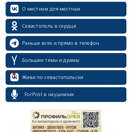
О местном для местных
Севастополь в сердце
Раньше всех и прямо в телефон
Большие темы и драмы
Живи по-севастопольски
erid: 2SDnjcrDNw6
ForPost в наушниках
erid: 2SDnjdPjgYS