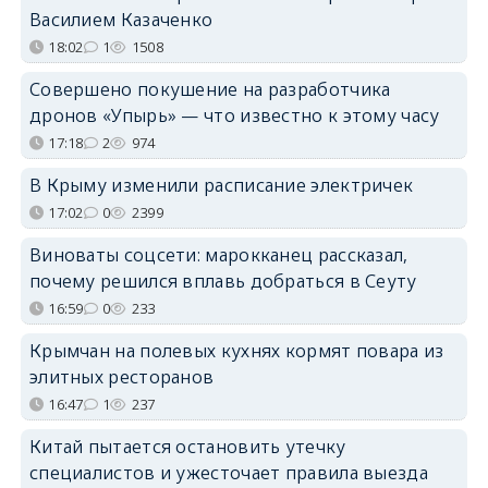
Василием Казаченко
18:02
1
1508
Совершено покушение на разработчика
дронов «Упырь» — что известно к этому часу
17:18
2
974
В Крыму изменили расписание электричек
17:02
0
2399
Виноваты соцсети: марокканец рассказал,
почему решился вплавь добраться в Сеуту
16:59
0
233
Крымчан на полевых кухнях кормят повара из
элитных ресторанов
16:47
1
237
Китай пытается остановить утечку
специалистов и ужесточает правила выезда