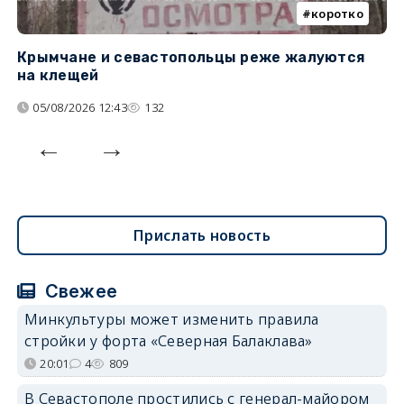
коротко
Крымчане и севастопольцы реже жалуются
В
на клещей
ц
05/08/2026 12:43
132
Прислать новость
Свежее
Минкультуры может изменить правила
стройки у форта «Северная Балаклава»
20:01
4
809
В Севастополе простились с генерал-майором