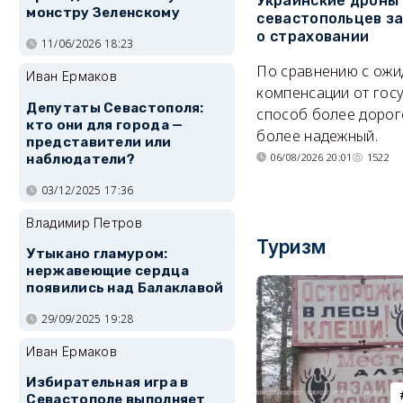
Украинские дроны
монстру Зеленскому
севастопольцев з
о страховании
11/06/2026 18:23
По сравнению с ож
Иван Ермаков
компенсации от гос
Депутаты Севастополя:
способ более дорого
кто они для города —
более надежный.
представители или
06/08/2026 20:01
1522
наблюдатели?
03/12/2025 17:36
Владимир Петров
Туризм
Утыкано гламуром:
нержавеющие сердца
появились над Балаклавой
29/09/2025 19:28
Иван Ермаков
Избирательная игра в
Севастополе выполняет