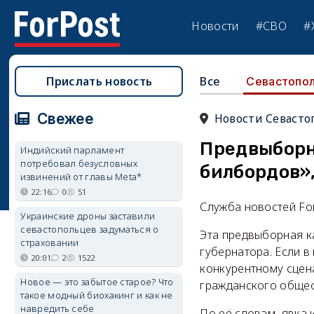
Новости
#СВО
#
Прислать новость
Все
Севастопо
Свежее
Новости Севасто
Предвыборн
Индийский парламент
потребовал безусловных
билбордов»,
извинений от главы Meta*
22:16
0
51
Служба новостей Fo
Украинские дроны заставили
севастопольцев задуматься о
Эта предвыборная к
страховании
губернатора. Если в
20:01
2
1522
конкурентному сцен
Новое — это забытое старое? Что
гражданского общес
такое модный биохакинг и как не
навредить себе
По её словам, явка 