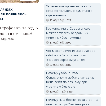
Украинские дроны заставили
пляжах
Двух москвичей на
П
севастопольцев задуматься о
ля появились
сапбордах унесло от берега
о
страховании
ры
Крыма на километр в море
б
20:01
2
1522
Е
штрафовать за отдых
Спасатели благополучно
Зооконфликт в Севастополе
Н
может оставить бездомных
удованном пляже?
вернули туристов обратно на
животных без помощи
де
сушу.
:24
5926
17:02
6
3300
29/07/2026 17:03
6380
Что может измениться в лагере
«Чайка» и батилиманском
«профессорском уголке»
20:00
5
3689
Почему у абонентов
Севастополя мобильная связь
вела себя по-разному при
утреннем блэкауте
13:00
16
6360
Почему наш бронепоезд стоит на
запасном пути? — Кеворкян