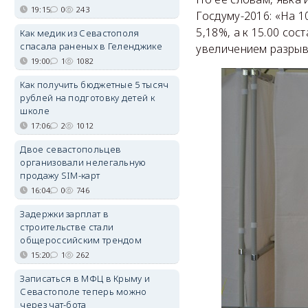
19:15
0
243
Госдуму-2016: «На 1
5,18%, а к 15.00 сос
Как медик из Севастополя
спасала раненых в Геленджике
увеличением разрыв
19:00
1
1082
Как получить бюджетные 5 тысяч
рублей на подготовку детей к
школе
17:06
2
1012
Двое севастопольцев
организовали нелегальную
продажу SIM-карт
16:04
0
746
Задержки зарплат в
строительстве стали
общероссийским трендом
15:20
1
262
Записаться в МФЦ в Крыму и
Севастополе теперь можно
через чат-бота