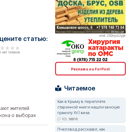
erid: 2SDnjcLUypt
цените статью:
 нет голосов
erid: 2SDnjcrDNw6
Реклама на ForPost
Читаемое
Как в Крыму в переплёте
старинной книги нашли ханскую
вают жителей
erid: 2SDnjdPjgYS
грамоту XVI века
акона о выборах
1
36910
Пчеловод рассказал, как