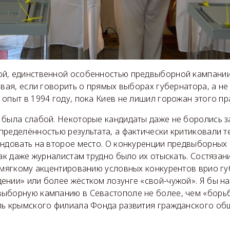
й, единственной особенностью предвыборной кампании
рвая, если говорить о прямых выборах губернатора, а не 
опыт в 1994 году, пока Киев не лишил горожан этого пр
 была слабой. Некоторые кандидаты даже не боролись з
ределённостью результата, а фактически критиковали те
ендовать на второе место. О конкуренции предвыборных
как даже журналистам трудно было их отыскать. Состязан
к мягкому акцентированию условных конкурентов врио гу
ении» или более жёстком лозунге «свой-чужой». Я бы н
ыборную кампанию в Севастополе не более, чем «борьб
ль крымского филиала Фонда развития гражданского об