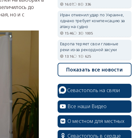
16:07
0
336
увеличилось до
ая, но и с
Иран отменил удар по Украине,
однако требует компенсацию за
атаку на судно
15:46
3
1005
Европа теряет свои главные
реки из-за рекордной засухи
13:16
1
625
Показать все новости
Севастополь на связи
Все наши Видео
О местном для местных
Севастополь в сердце