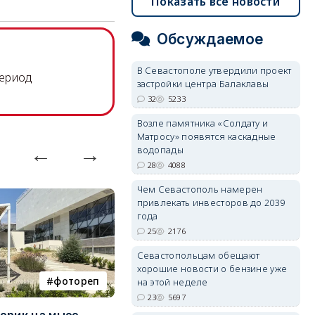
Показать все новости
Обсуждаемое
В Севастополе утвердили проект
период
застройки центра Балаклавы
32
5233
Возле памятника «Солдату и
Матросу» появятся каскадные
водопады
28
4088
Чем Севастополь намерен
привлекать инвесторов до 2039
года
25
2176
Севастопольцам обещают
хорошие новости о бензине уже
фотореп
работа
на этой неделе
23
5697