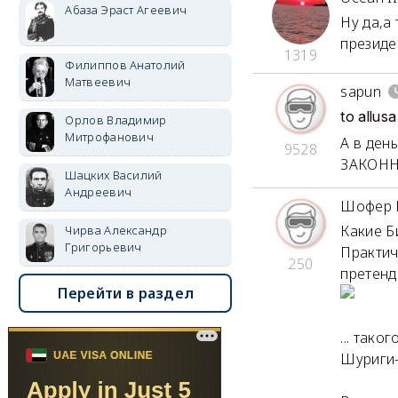
Абаза Эраст Агеевич
Ну да,а
президе
1319
Филиппов Анатолий
Матвеевич
sapun
to allu
Орлов Владимир
Митрофанович
А в ден
9528
ЗАКОНН
Шацких Василий
Андреевич
Шофер 
Какие Б
Чирва Александр
Григорьевич
Практич
250
претенде
Перейти в раздел
... так
Шуриги