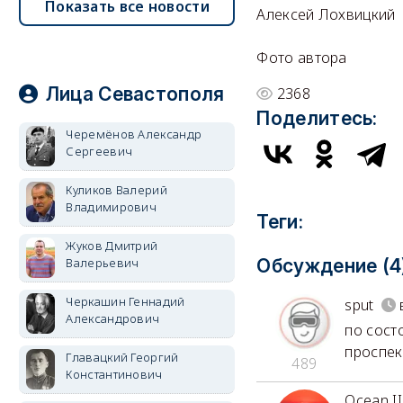
Показать все новости
Алексей Лохвицкий
Фото автора
Лица Севастополя
2368
Поделитесь:
Черемёнов Александр
Сергеевич
Куликов Валерий
Владимирович
Теги:
Жуков Дмитрий
Валерьевич
Обсуждение (4
Черкашин Геннадий
sput
Александрович
по сост
проспек
Главацкий Георгий
489
Константинович
Ocean II