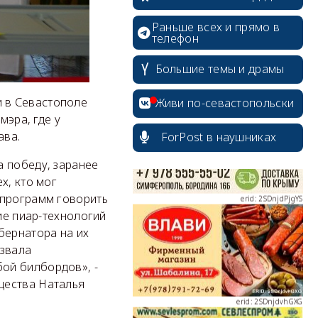
Раньше всех и прямо в
телефон
Большие темы и драмы
erid: 2SDnjcrDNw6
 в Севастополе
Живи по-севастопольски
мэра, где у
ава.
ForPost в наушниках
а победу, заранее
erid: 2SDnjdPjgYS
х, кто мог
 программ говорить
ие пиар-технологий
бернатора на их
азвала
ой билбордов», -
erid: 2SDnjdvhGXG
щества Наталья