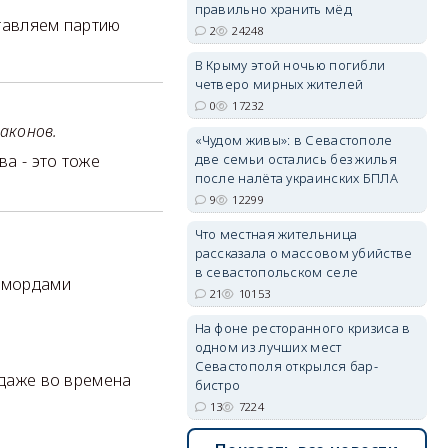
правильно хранить мёд
ставляем партию
2
24248
В Крыму этой ночью погибли
erid: 2SDnjdvhGXG
четверо мирных жителей
0
17232
законов.
«Чудом живы»: в Севастополе
две семьи остались без жилья
а - это тоже
после налёта украинских БПЛА
9
12299
Что местная жительница
рассказала о массовом убийстве
в севастопольском селе
 мордами
21
10153
На фоне ресторанного кризиса в
одном из лучших мест
Севастополя открылся бар-
 даже во времена
бистро
13
7224