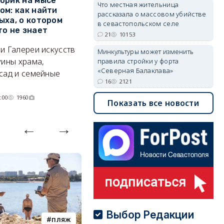
орик на мысе
Где в Севастополе можно
М
Что местная жительница
ом: как найти
заработать 100 тысяч в
и
рассказала о массовом убийстве
ыха, о котором
месяц
ф
в севастопольском селе
то не знает
Б
21
10153
А где — несоизмеримо меньше.
и Галереи искусств
«
Минкультуры может изменить
06/08/2026 10:02
3609
уины храма,
«
правила стройки у форта
«Северная Балаклава»
сад и семейные
пр
16
2121
:00
1960
Показать все новости
Выбор Редакции
пляж
туризм