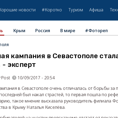
Хорошие новости
#Коротко
Туризм
Афиша
Тех
Крым
Россия
В мире
#Фотореп
ль
поля
ая кампания в Севастополе стал
 - эксперт
rPost
10/09/2017 - 20:54
ампания в Севастополе очень отличалась от борьбы за
 последней был накал страстей, то первая пошла по реф
арию, такое мнение высказала руководитель филиала Ф
тва в Крыму Наталья Киселёва.
избирателей на участки предсказуемо отстаёт от показа