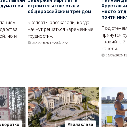
 заставили
Задержки зарплат в
Тайный дв
адуматься
строительстве стали
Хрустальн
общероссийским трендом
место отд
почти ник
иданием
Эксперты рассказали, когда
Под стенам
ударства
начнут решаться «временные
прячутся р
й, но и
трудности».
гравийный 
06/08/2026 15:20
262
качели.
06/08/2026 15
коротко
Балаклава