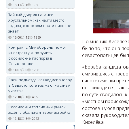
15:11
1
103
Тайный дворик на мысе
Хрустальном: как найти место
отдыха, о котором почти никто не
знает
15:00
15
1960
По мнению Киселёво
Контракт с Минобороны помог
было то, что она пе
иностранцам получить
севастопольцев был 
российские паспорта в
Севастополе
«Борьба кандидатов
14:03
0
1733
смирившись с предоп
Ради подъезда к онкодиспансеру
гипотетически прет
в Севастополе изымают частный
не приходится, так 
участок
по сути сводилось 
12:18
1
486
«местном происхожд
Российский топливный рынок
состоявшуюся предв
ждёт глобальная перенастройка
сказала руководите
12:18
3
2012
Киселёва.