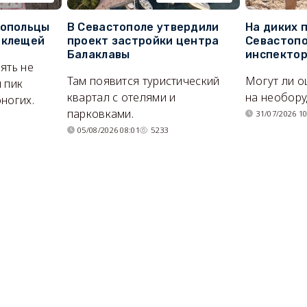
топольцы
В Севастополе утвердили
На диких 
 клещей
проект застройки центра
Севастопо
Балаклавы
инспекто
ять не
Там появится туристический
Могут ли о
 пик
квартал с отелями и
на необор
ногих.
парковками.
31/07/2026 10
05/08/2026 08:01
5233