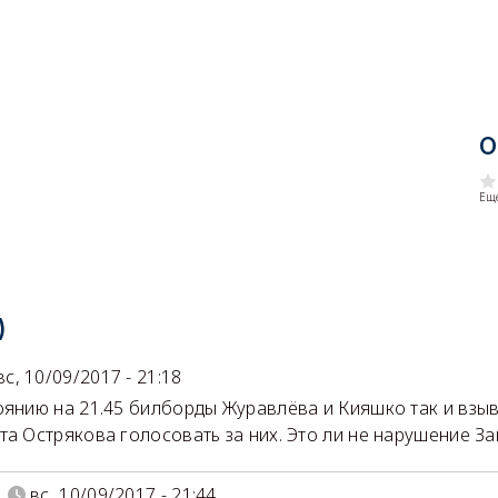
О
Еще
)
вс, 10/09/2017 - 21:18
оянию на 21.45 билборды Журавлёва и Кияшко так и взы
та Острякова голосовать за них. Это ли не нарушение З
вс, 10/09/2017 - 21:44