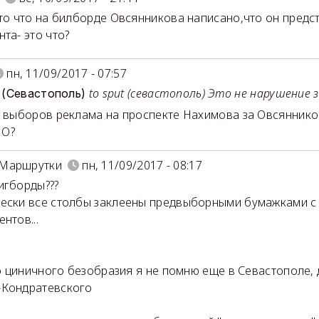
 то что на билборде Овсянникова написано,что он пред
нта- это что?
пн, 11/09/2017 - 07:57
to sput (севастополь) Это не нарушение 
sa (Севастополь)
ь выборов реклама на проспекте Нахимова за Овсянников
О?
Маршрутки
пн, 11/09/2017 - 08:17
игборды???
ески все столбы заклеены предвыборными бумажками с
нтов...
ого циничного безобразия я не помню еще в Севастополе,
-Кондратевского