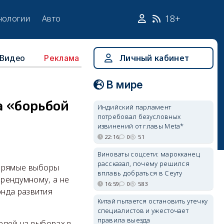
18+
нологии
Авто
Видео
Личный кабинет
Реклама
В мире
а «борьбой
Индийский парламент
потребовал безусловных
извинений от главы Meta*
22:16
0
51
Виноваты соцсети: марокканец
рассказал, почему решился
 прямые выборы
вплавь добраться в Сеуту
ерендумному, а не
16:59
0
583
онда развития
Китай пытается остановить утечку
специалистов и ужесточает
правила выезда
телей на выборах в