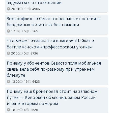
задуматься о страховании
20:01
10
4906
Зооконфликт в Севастополе может оставить
бездомных животных без помощи
17:02
6
3365
Что может измениться в лагере «Чайка» и
батилиманском «профессорском уголке»
20:00
5
3736
Почему у абонентов Севастополя мобильная
связь вела себя по-разному при утреннем
блэкауте
13:00
16
6423
Почему наш бронепоезд стоит на запасном
пути? — Кеворкян объяснил, зачем России
играть вторым номером
18:08
4
2626