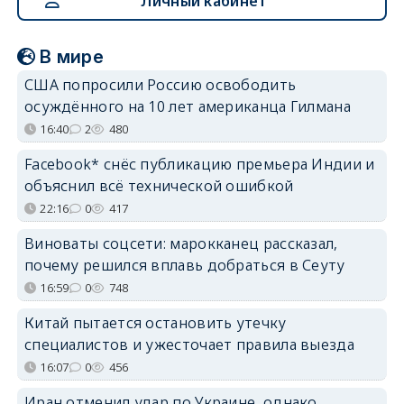
Личный кабинет
В мире
США попросили Россию освободить
осуждённого на 10 лет американца Гилмана
16:40
2
480
Facebook* снёс публикацию премьера Индии и
объяснил всё технической ошибкой
22:16
0
417
Виноваты соцсети: марокканец рассказал,
почему решился вплавь добраться в Сеуту
16:59
0
748
Китай пытается остановить утечку
специалистов и ужесточает правила выезда
16:07
0
456
Иран отменил удар по Украине, однако