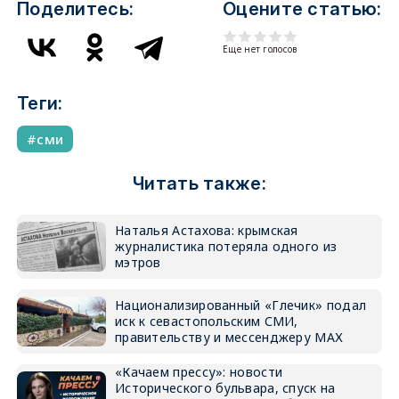
Поделитесь:
Оцените статью:
Еще нет голосов
Теги:
сми
Читать также:
Наталья Астахова: крымская
журналистика потеряла одного из
мэтров
Национализированный «Глечик» подал
иск к севастопольским СМИ,
правительству и мессенджеру МАХ
«Качаем прессу»: новости
Исторического бульвара, спуск на