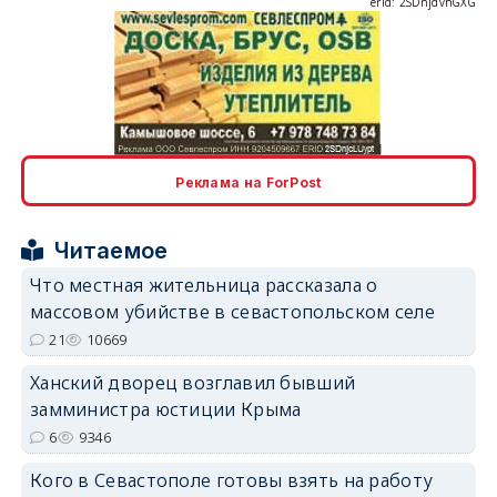
erid: 2SDnjcLUypt
Реклама на ForPost
Читаемое
erid: 2SDnjcrDNw6
Что местная жительница рассказала о
массовом убийстве в севастопольском селе
21
10669
Ханский дворец возглавил бывший
замминистра юстиции Крыма
erid: 2SDnjdPjgYS
6
9346
Кого в Севастополе готовы взять на работу