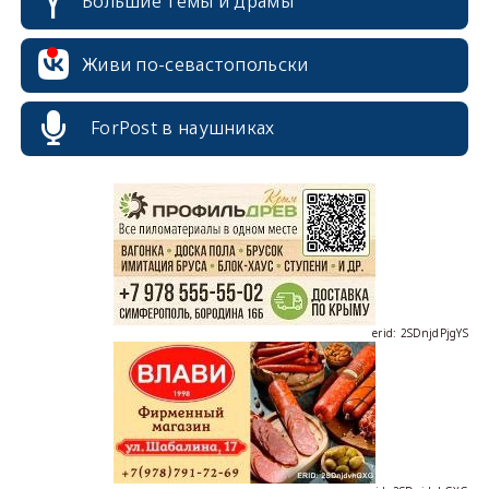
Большие темы и драмы
Живи по-севастопольски
erid: 2SDnjcrDNw6
ForPost в наушниках
erid: 2SDnjdPjgYS
erid: 2SDnjdvhGXG