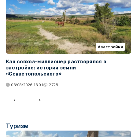
застройка
Как совхоз-миллионер растворялся в
К
застройке: история земли
н
«Севастопольского»
п
08/08/2026 18:01
2728
Туризм