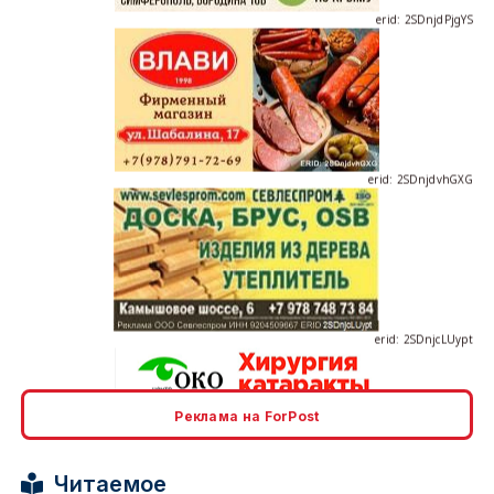
erid: 2SDnjdvhGXG
erid: 2SDnjcLUypt
Реклама на ForPost
erid: 2SDnjcrDNw6
Читаемое