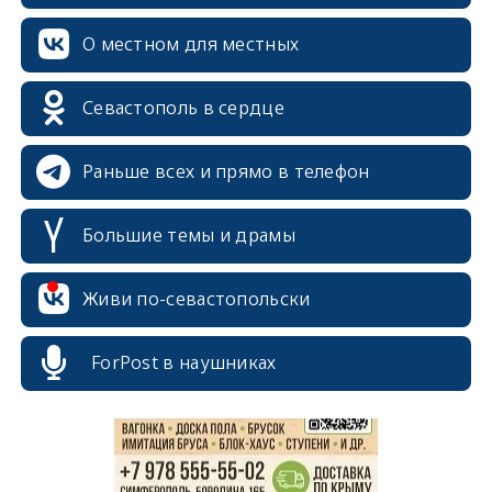
О местном для местных
Севастополь в сердце
Раньше всех и прямо в телефон
Большие темы и драмы
erid: 2SDnjcrDNw6
Живи по-севастопольски
ForPost в наушниках
erid: 2SDnjdPjgYS