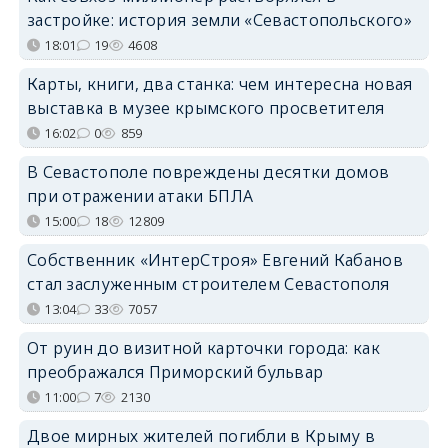
застройке: история земли «Севастопольского»
18:01
19
4608
Карты, книги, два станка: чем интересна новая
выставка в музее крымского просветителя
16:02
0
859
В Севастополе повреждены десятки домов
при отражении атаки БПЛА
15:00
18
12809
Собственник «ИнтерСтроя» Евгений Кабанов
стал заслуженным строителем Севастополя
13:04
33
7057
От руин до визитной карточки города: как
преображался Приморский бульвар
11:00
7
2130
Двое мирных жителей погибли в Крыму в