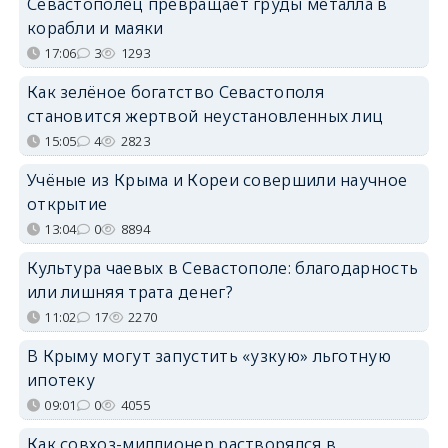
Севастополец превращает груды металла в
корабли и маяки
17:06
3
1293
Как зелёное богатство Севастополя
становится жертвой неустановленных лиц
15:05
4
2823
Учёные из Крыма и Кореи совершили научное
открытие
13:04
0
8894
Культура чаевых в Севастополе: благодарность
или лишняя трата денег?
11:02
17
2270
В Крыму могут запустить «узкую» льготную
ипотеку
09:01
0
4055
Как совхоз-миллионер растворялся в