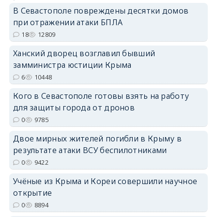
В Севастополе повреждены десятки домов
при отражении атаки БПЛА
18
12809
erid: 2SDnjdPjgYS
Ханский дворец возглавил бывший
замминистра юстиции Крыма
6
10448
Кого в Севастополе готовы взять на работу
для защиты города от дронов
erid: 2SDnjdvhGXG
0
9785
Двое мирных жителей погибли в Крыму в
результате атаки ВСУ беспилотниками
0
9422
Учёные из Крыма и Кореи совершили научное
открытие
0
8894