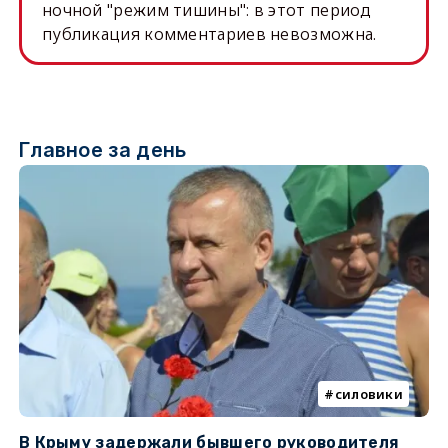
ночной "режим тишины": в этот период
публикация комментариев невозможна.
Главное за день
силовики
В Крыму задержали бывшего руководителя
К