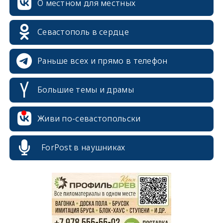
О местном для местных
Севастополь в сердце
Раньше всех и прямо в телефон
Большие темы и драмы
Живи по-севастопольски
erid: 2SDnjcrDNw6
ForPost в наушниках
erid: 2SDnjdPjgYS