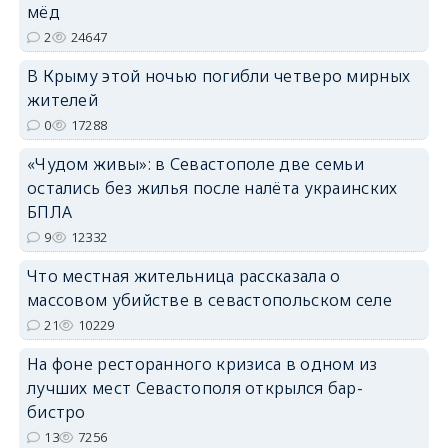
мёд
2
24647
В Крыму этой ночью погибли четверо мирных
жителей
erid: 2SDnjdPjgYS
0
17288
«Чудом живы»: в Севастополе две семьи
остались без жилья после налёта украинских
БПЛА
9
12332
erid: 2SDnjdvhGXG
Что местная жительница рассказала о
массовом убийстве в севастопольском селе
21
10229
На фоне ресторанного кризиса в одном из
лучших мест Севастополя открылся бар-
бистро
13
7256