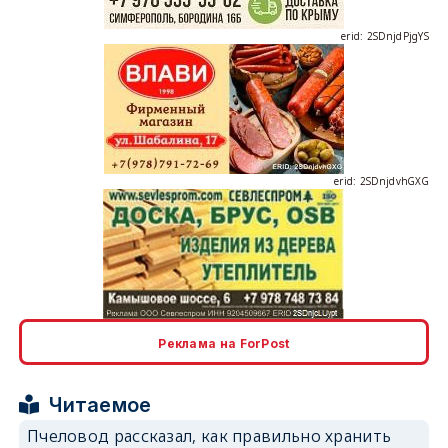
erid: 2SDnjdvhGXG
erid: 2SDnjcLUypt
Реклама на ForPost
Читаемое
erid: 2SDnjcrDNw6
Пчеловод рассказал, как правильно хранить