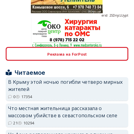
erid: 2SDnjcLUypt
erid: 2SDnjcrDNw6
Реклама на ForPost
Читаемое
В Крыму этой ночью погибли четверо мирных
жителей
erid: 2SDnjdPjgYS
0
17354
Что местная жительница рассказала о
массовом убийстве в севастопольском селе
21
10294