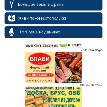
Большие темы и драмы
erid: 2SDnjcrDNw6
Живи по-севастопольски
ForPost в наушниках
erid: 2SDnjdPjgYS
erid: 2SDnjdvhGXG