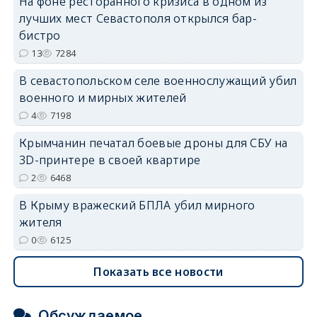
На фоне ресторанного кризиса в одном из
erid: 2SDnjdvhGXG
лучших мест Севастополя открылся бар-
бистро
13
7284
В севастопольском селе военнослужащий убил
военного и мирных жителей
4
7198
Крымчанин печатал боевые дроны для СБУ на
3D-принтере в своей квартире
2
6468
В Крыму вражеский БПЛА убил мирного
жителя
0
6125
Показать все новости
Обсуждаемое