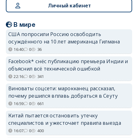
Личный кабинет
В мире
США попросили Россию освободить
осуждённого на 10 лет американца Гилмана
16:40
0
36
Facebook* снёс публикацию премьера Индии и
объяснил всё технической ошибкой
22:16
0
341
Виноваты соцсети: марокканец рассказал,
почему решился вплавь добраться в Сеуту
16:59
0
661
Китай пытается остановить утечку
специалистов и ужесточает правила выезда
16:07
0
400