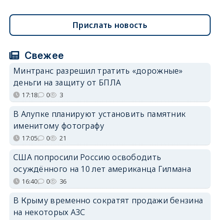
Прислать новость
Свежее
Минтранс разрешил тратить «дорожные»
деньги на защиту от БПЛА
17:18
0
3
В Алупке планируют установить памятник
именитому фотографу
17:05
0
21
США попросили Россию освободить
осуждённого на 10 лет американца Гилмана
16:40
0
36
В Крыму временно сократят продажи бензина
на некоторых АЗС