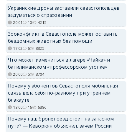
Украинские дроны заставили севастопольцев
задуматься о страховании
20:01
10
4215
Зооконфликт в Севастополе может оставить
бездомных животных без помощи
17:02
6
3325
Что может измениться в лагере «Чайка» и
батилиманском «профессорском уголке»
20:00
5
3704
Почему у абонентов Севастополя мобильная
связь вела себя по-разному при утреннем
блэкауте
13:00
16
6386
Почему наш бронепоезд стоит на запасном
пути? — Кеворкян объяснил, зачем России