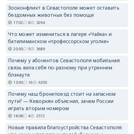
Зооконфликт в Севастополе может оставить
бездомных животных без помощи
17:02
6
3294
Что может измениться в лагере «Чайка» и
батилиманском «профессорском уголке»
20:00
5
3689
Почему у абонентов Севастополя мобильная
связь вела себя по-разному при утреннем
блэкауте
13:00
16
6350
Почему наш бронепоезд стоит на запасном
пути? — Кеворкян объяснил, зачем России
играть вторым номером
18:08
4
2572
Новые правила благоустройства Севастополя: