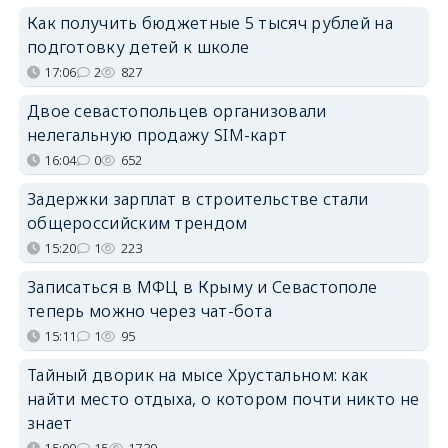
Как получить бюджетные 5 тысяч рублей на
подготовку детей к школе
17:06
2
827
Двое севастопольцев организовали
нелегальную продажу SIM-карт
16:04
0
652
Задержки зарплат в строительстве стали
общероссийским трендом
15:20
1
223
Записаться в МФЦ в Крыму и Севастополе
теперь можно через чат-бота
15:11
1
95
Тайный дворик на мысе Хрустальном: как
найти место отдыха, о котором почти никто не
знает
15:00
15
1739