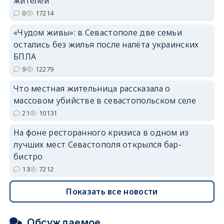
жителей
0
17214
«Чудом живы»: в Севастополе две семьи
erid: 2SDnjdvhGXG
остались без жилья после налёта украинских
БПЛА
9
12279
Что местная жительница рассказала о
массовом убийстве в севастопольском селе
21
10131
На фоне ресторанного кризиса в одном из
лучших мест Севастополя открылся бар-
бистро
13
7212
Показать все новости
Обсуждаемое