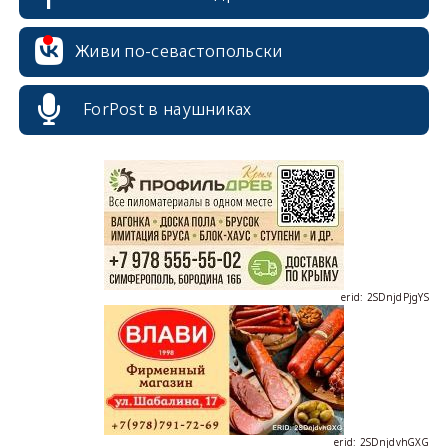
Живи по-севастопольски
ForPost в наушниках
erid: 2SDnjcrDNw6
erid: 2SDnjdPjgYS
erid: 2SDnjdvhGXG