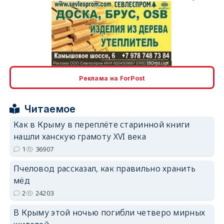
erid: 2SDnjcLUypt
Реклама на ForPost
Читаемое
erid: 2SDnjcrDNw6
Как в Крыму в переплёте старинной книги
нашли ханскую грамоту XVI века
1
36907
Пчеловод рассказал, как правильно хранить
мёд
2
24203
erid: 2SDnjdPjgYS
В Крыму этой ночью погибли четверо мирных