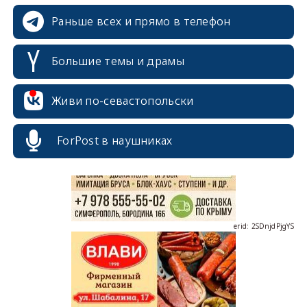
Раньше всех и прямо в телефон
Большие темы и драмы
erid: 2SDnjcrDNw6
Живи по-севастопольски
ForPost в наушниках
erid: 2SDnjdPjgYS
erid: 2SDnjdvhGXG