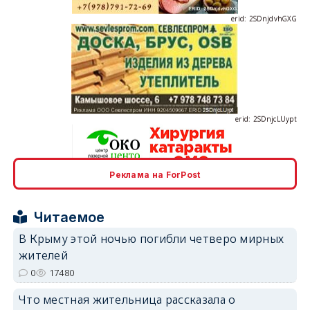
erid: 2SDnjcLUypt
Реклама на ForPost
erid: 2SDnjcrDNw6
Читаемое
В Крыму этой ночью погибли четверо мирных
жителей
0
17480
erid: 2SDnjdPjgYS
Что местная жительница рассказала о