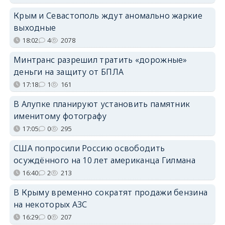
Крым и Севастополь ждут аномально жаркие
выходные
18:02
4
2078
Минтранс разрешил тратить «дорожные»
деньги на защиту от БПЛА
17:18
1
161
В Алупке планируют установить памятник
именитому фотографу
17:05
0
295
США попросили Россию освободить
осуждённого на 10 лет американца Гилмана
16:40
2
213
В Крыму временно сократят продажи бензина
на некоторых АЗС
16:29
0
207