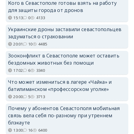
Кого в Севастополе готовы взять на работу
для защиты города от дронов
15:13
0
4133
Украинские дроны заставили севастопольцев
задуматься о страховании
20:01
10
4485
Зооконфликт в Севастополе может оставить
бездомных животных без помощи
17:02
6
3340
Что может измениться в лагере «Чайка» и
батилиманском «профессорском уголке»
20:00
5
3713
Почему у абонентов Севастополя мобильная
связь вела себя по-разному при утреннем
блэкауте
13:00
16
6400