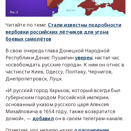
Читайте по теме:
Стали известны подробности
вербовки российских лётчиков для угона
боевых самолётов
В свою очередь глава Донецкой Народной
Республики Денис Пушилин
уверен
: настал час
«освобождать русские города». К ним он отнёс в
частности Киев, Одессу, Полтаву, Чернигов,
Днепропетровск, Луцк.
«И русский город Харьков, который всегда был
губернским городом Российской империи,
основанный указом русского царя Алексея
Михайловича в 1654 году, также возвратится
домой», —
добавил
он в своём телеграм-канале.
Отметим, что неделю назад
о расширении