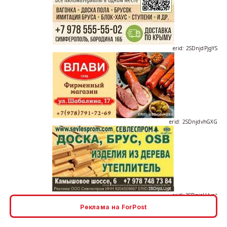
erid: 2SDnjdPjgYS
erid: 2SDnjdvhGXG
erid: 2SDnjcLUypt
Реклама на ForPost