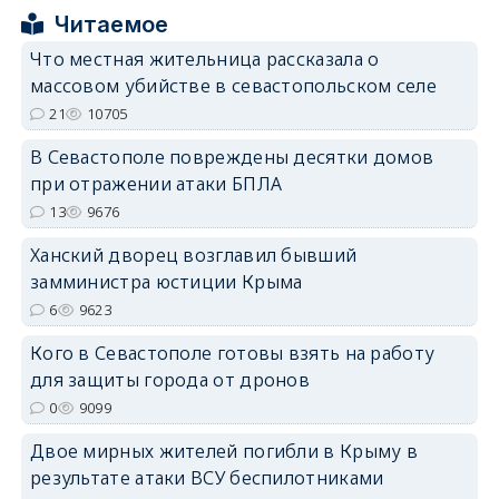
erid: 2SDnjcrDNw6
Читаемое
Что местная жительница рассказала о
массовом убийстве в севастопольском селе
21
10705
В Севастополе повреждены десятки домов
erid: 2SDnjdPjgYS
при отражении атаки БПЛА
13
9676
Ханский дворец возглавил бывший
замминистра юстиции Крыма
6
9623
erid: 2SDnjdvhGXG
Кого в Севастополе готовы взять на работу
для защиты города от дронов
0
9099
Двое мирных жителей погибли в Крыму в
результате атаки ВСУ беспилотниками