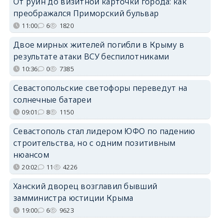
От руин до визитной карточки города: как
преображался Приморский бульвар
11:00
6
1820
Двое мирных жителей погибли в Крыму в
результате атаки ВСУ беспилотниками
10:36
0
7385
Севастопольские светофоры переведут на
солнечные батареи
09:01
8
1150
Севастополь стал лидером ЮФО по падению
строительства, но с одним позитивным
нюансом
20:02
11
4226
Ханский дворец возглавил бывший
замминистра юстиции Крыма
19:00
6
9623