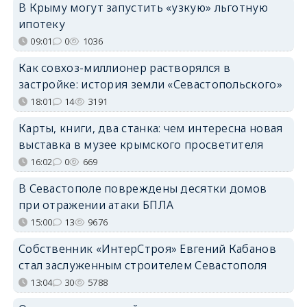
В Крыму могут запустить «узкую» льготную
ипотеку
09:01
0
1036
Как совхоз-миллионер растворялся в
застройке: история земли «Севастопольского»
18:01
14
3191
Карты, книги, два станка: чем интересна новая
выставка в музее крымского просветителя
16:02
0
669
В Севастополе повреждены десятки домов
при отражении атаки БПЛА
15:00
13
9676
Собственник «ИнтерСтроя» Евгений Кабанов
стал заслуженным строителем Севастополя
13:04
30
5788