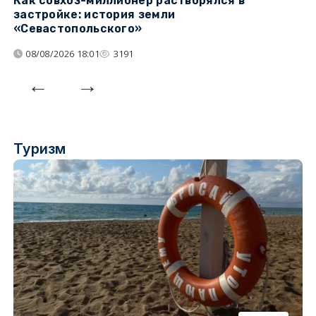
Как совхоз-миллионер растворялся в
К
застройке: история земли
н
«Севастопольского»
п
08/08/2026 18:01
3191
Туризм