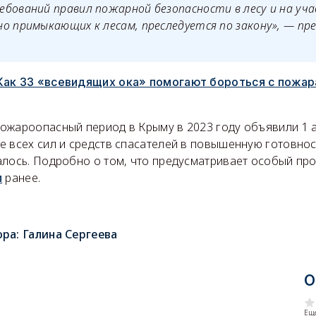
бований правил пожарной безопасности в лесу и на уча
о примыкающих к лесам, преследуется по закону», — пр
Как 33 «всевидящих ока» помогают бороться с пожар
пожароопасный период в Крыму в 2023 году объявили 1 а
е всех сил и средств спасателей в повышенную готовнос
алось. Подробно о том, что предусматривает особый п
л
ранее.
ора:
Галина Сергеева
О
Еще