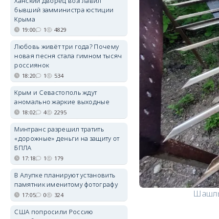
Ханский дворец возглавил
бывший замминистра юстиции
Крыма
19:00
1
4829
Любовь живёт три года? Почему
новая песня стала гимном тысяч
россиянок
18:20
1
534
Крым и Севастополь ждут
аномально жаркие выходные
18:02
4
2295
Минтранс разрешил тратить
«дорожные» деньги на защиту от
БПЛА
17:18
1
179
В Алупке планируют установить
памятник именитому фотографу
Шашлык
17:05
0
324
США попросили Россию