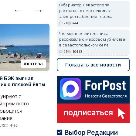
Губернатор Севастополя
рассказал о перспективах
электроснабжения города
21
4445
Что местная жительница
рассказала о массовом убийстве
в севастопольском селе
21
10413
катера
электроснабжение
Показать все новости
й БЭК выгнал
Губернатор Севастополя
П
х с пляжей Ялты
рассказал о перспективах
к
электроснабжения города
п
уируют с
Энергетики, подчеркнул он,
П
й крымского
делают практически
и
роводится
невозможное.
ош
ание.
07/08/2026 10:13
4445
:15
4493
Выбор Редакции