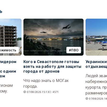
ь
ижимость
ПВО
 лидером
Кого в Севастополе готовы
Украински
взять на работу для защиты
отдыхающи
 с одним
города от дронов
Людей эвак
сом
Что надо знать о МОГах
набережно
егионам
города.
курорта, п
ому.
07/08/2026 15:13
4571
разминиров
07/08/2026 14