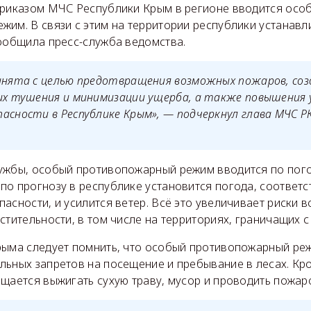
приказом МЧС Республики Крым в регионе вводится осо
им. В связи с этим на территории республики устанавл
сообщила пресс-служба ведомства.
инята с целью предотвращения возможных пожаров, соз
их тушения и минимизации ущерба, а также повышения 
асности в Республике Крым», — подчеркнул глава МЧС Р
ужбы, особый противопожарный режим вводится по пог
о прогнозу в республике установится погода, соответс
асности, и усилится ветер. Всё это увеличивает риски 
стительности, в том числе на территориях, граничащих с
рыма следует помнить, что особый противопожарный ре
льных запретов на посещение и пребывание в лесах. Кро
ещается выжигать сухую траву, мусор и проводить пожа