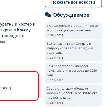
Показать все новости
Обсуждаемое
уратный костёр в
В Севастополе утвердили проект
открыл в Крыму
застройки центра Балаклавы
н природных
32
5501
ров
Возле памятника «Солдату и
Матросу» появятся каскадные
водопады
28
4201
Чем Севастополь намерен
привлекать инвесторов до 2039
года
25
2193
период
Севастопольцам обещают
хорошие новости о бензине уже
на этой неделе
23
5788