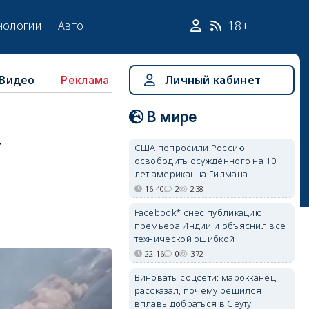
18+
нологии
Авто
Видео
Личный кабинет
Реклама
В мире
т
США попросили Россию
освободить осуждённого на 10
лет американца Гилмана
16:40
2
238
Facebook* снёс публикацию
премьера Индии и объяснил всё
технической ошибкой
22:16
0
372
Виноваты соцсети: марокканец
рассказал, почему решился
вплавь добраться в Сеуту