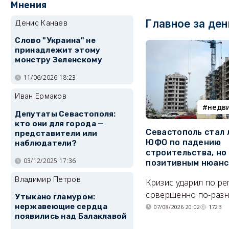
Мнения
Главное за ден
Денис Канаев
Слово "Украина" не
принадлежит этому
монстру Зеленскому
11/06/2026 18:23
Иван Ермаков
недв
Депутаты Севастополя:
кто они для города —
Севастополь стал
представители или
ЮФО по падению
наблюдатели?
строительства, но
03/12/2025 17:36
позитивным нюан
Владимир Петров
Кризис ударил по р
совершенно по-разн
Утыкано гламуром:
нержавеющие сердца
07/08/2026 20:02
1723
появились над Балаклавой