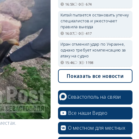
16:59
0
674
Китай пытается остановить утечку
специалистов и ужесточает
правила выезда
16:07
0
417
Иран отменил удар по Украине,
однако требует компенсацию за
атаку на судно
15:46
3
1198
Показать все новости
Севастополь на связи
Все наши Видео
местах.
О местном для местных