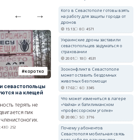
Кого в Севастополе готовы взять
на работу для защиты города от
дронов
15:13
0
4571
Украинские дроны заставили
севастопольцев задуматься о
страховании
20:01
10
4531
Зооконфликт в Севастополе
коротко
Балаклава
может оставить бездомных
животных без помощи
и севастопольцы
В Севастополе утвердили
Н
17:02
6
3345
ются на клещей
проект застройки центра
С
Что может измениться в лагере
Балаклавы
и
ность терять не
«Чайка» и батилиманском
«профессорском уголке»
Там появится туристический
М
двигается пик
20:00
5
3716
квартал с отелями и
н
 членистоногих.
парковками.
:43
252
Почему у абонентов
Севастополя мобильная связь
05/08/2026 08:01
5501
вела себя по-разному при