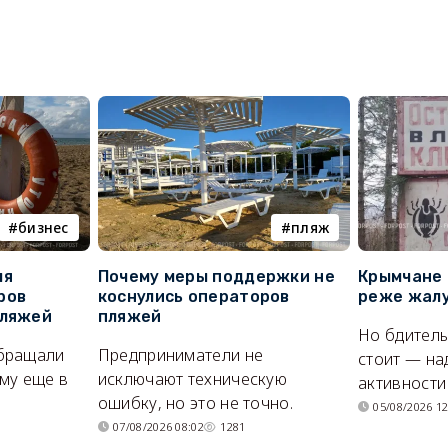
бизнес
пляж
ля
Почему меры поддержки не
Крымчане 
ров
коснулись операторов
реже жалу
пляжей
пляжей
Но бдитель
бращали
Предприниматели не
стоит — на
му еще в
исключают техническую
активности
ошибку, но это не точно.
05/08/2026 12
07/08/2026 08:02
1281