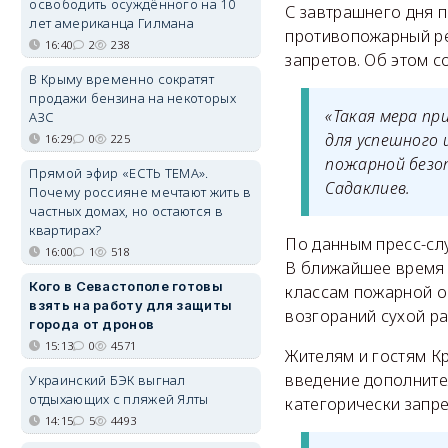
освободить осуждённого на 10
С завтрашнего дня 
лет американца Гилмана
противопожарный реж
16:40
2
238
запретов. Об этом 
В Крыму временно сократят
продажи бензина на некоторых
«Такая мера пр
АЗС
для успешного 
16:29
0
225
пожарной безоп
Прямой эфир «ЕСТЬ ТЕМА».
Садаклиев.
Почему россияне мечтают жить в
частных домах, но остаются в
квартирах?
По данным пресс-сл
16:00
1
518
В ближайшее время п
Кого в Севастополе готовы
классам пожарной оп
взять на работу для защиты
возгораний сухой ра
города от дронов
15:13
0
4571
Жителям и гостям К
введение дополните
Украинский БЭК выгнал
отдыхающих с пляжей Ялты
категорически запр
14:15
5
4493