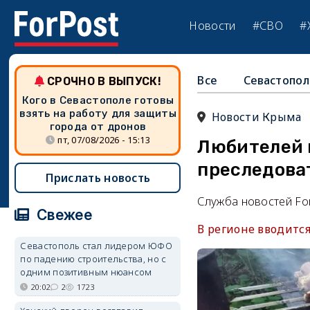
Новости
#СВО
#
Все
Севастопол
СРОЧНО В ВЫПУСК!
Кого в Севастополе готовы
взять на работу для защиты
Новости Крыма
города от дронов
пт, 07/08/2026 - 15:13
Любителей 
преследоват
Прислать новость
Служба новостей Fo
Свежее
В регионе вводитс
Севастополь стал лидером ЮФО
по падению строительства, но с
одним позитивным нюансом
20:02
2
1723