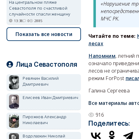
На центральном пляже
«Нарушение тре
Севастополя по счастливой
непосредственн
случайности спасли женщину
МЧС РК.
13:38
0
2885
Показать все новости
Читайте по теме:
лесах
Напомним
, летний 
означало приведени
Лица Севастополя
лесов не ограничив
режим ForPost
писа
Ревякин Василий
Дмитриевич
Галина Сергеева
Елисеев Иван Дмитриевич
Все материалы авт
916
Пирожков Александр
Поделитесь:
Николаевич
Водолазкин Николай