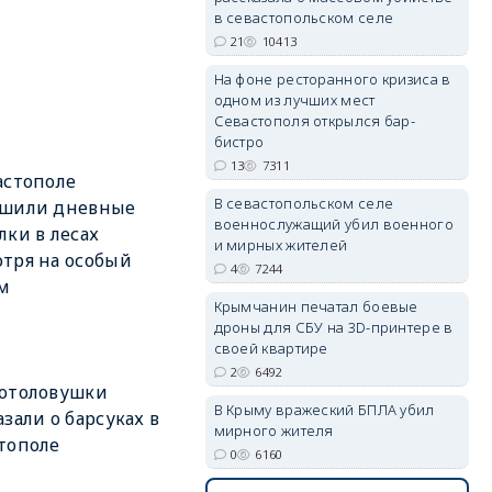
в севастопольском селе
21
10413
На фоне ресторанного кризиса в
erid: 2SDnjdvhGXG
одном из лучших мест
Севастополя открылся бар-
бистро
13
7311
астополе
В севастопольском селе
ешили дневные
военнослужащий убил военного
лки в лесах
и мирных жителей
тря на особый
4
7244
м
Крымчанин печатал боевые
дроны для СБУ на 3D-принтере в
своей квартире
2
6492
фотоловушки
В Крыму вражеский БПЛА убил
азали о барсуках в
мирного жителя
тополе
0
6160