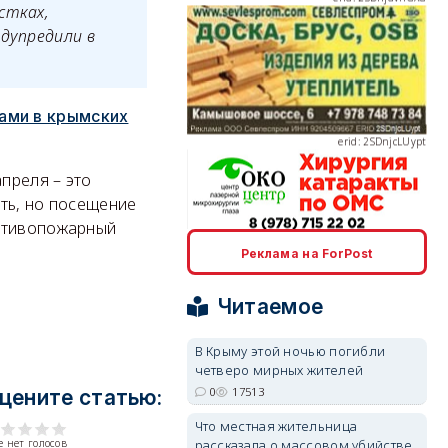
стках,
едупредили в
erid: 2SDnjcLUypt
ами в крымских
преля – это
ть, но посещение
ротивопожарный
erid: 2SDnjcrDNw6
Реклама на ForPost
Читаемое
В Крыму этой ночью погибли
четверо мирных жителей
erid: 2SDnjdPjgYS
0
17513
цените статью:
Что местная жительница
 нет голосов
рассказала о массовом убийстве