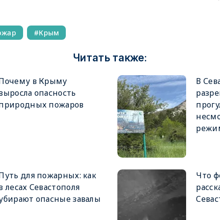
ожар
Крым
Читать также:
Почему в Крыму
В Сев
выросла опасность
разр
природных пожаров
прогу
несмо
режи
Путь для пожарных: как
Что 
в лесах Севастополя
расск
убирают опасные завалы
Севас