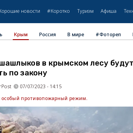
Хорошие новости
#Коротко
Туризм
Афиша
Тех
ь
Россия
В мире
#Фотореп
Крым
шашлыков в крымском лесу буду
ь по закону
rPost
07/07/2023 - 14:15
я особый противопожарный режим.