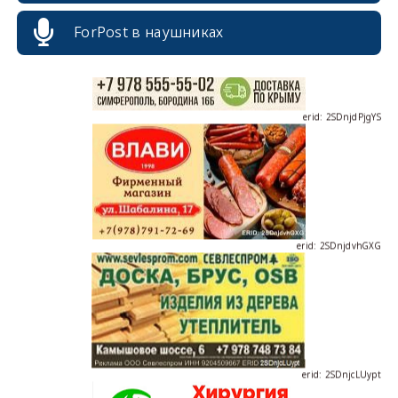
ForPost в наушниках
erid: 2SDnjdPjgYS
erid: 2SDnjdvhGXG
erid: 2SDnjcLUypt