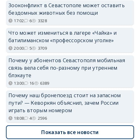
Зооконфликт в Севастополе может оставить
бездомных животных без помощи
17:02
6
3328
Что может измениться в лагере «Чайка» и
батилиманском «профессорском уголке»
20:00
5
3709
Почему у абонентов Севастополя мобильная
связь вела себя по-разному при утреннем
блэкауте
13:00
16
6389
Почему наш бронепоезд стоит на запасном
пути? — Кеворкян объяснил, зачем России
играть вторым номером
18:08
4
2596
Показать все новости