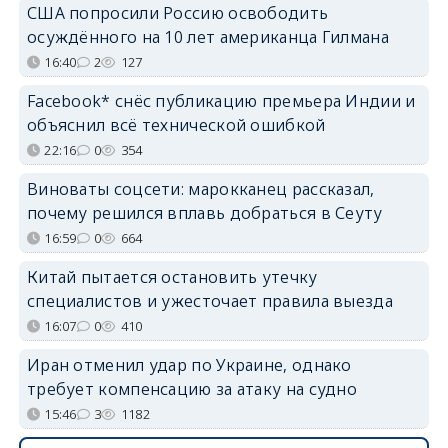
США попросили Россию освободить
осуждённого на 10 лет американца Гилмана
16:40
2
127
Facebook* снёс публикацию премьера Индии и
объяснил всё технической ошибкой
22:16
0
354
Виноваты соцсети: марокканец рассказал,
почему решился вплавь добраться в Сеуту
16:59
0
664
Китай пытается остановить утечку
специалистов и ужесточает правила выезда
16:07
0
410
Иран отменил удар по Украине, однако
требует компенсацию за атаку на судно
15:46
3
1182