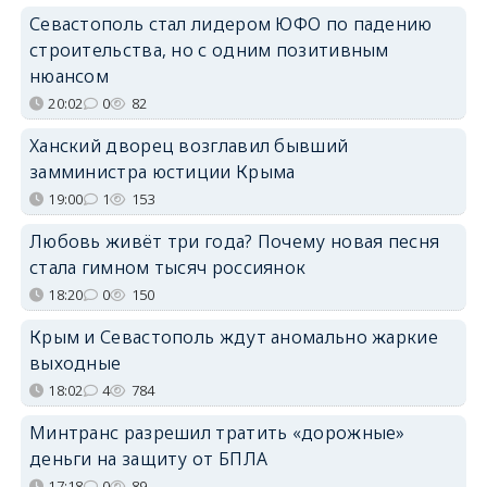
Севастополь стал лидером ЮФО по падению
строительства, но с одним позитивным
нюансом
20:02
0
82
Ханский дворец возглавил бывший
замминистра юстиции Крыма
19:00
1
153
Любовь живёт три года? Почему новая песня
стала гимном тысяч россиянок
18:20
0
150
Крым и Севастополь ждут аномально жаркие
выходные
18:02
4
784
Минтранс разрешил тратить «дорожные»
деньги на защиту от БПЛА
17:18
0
89