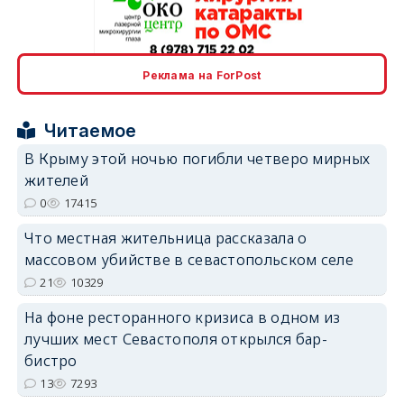
erid: 2SDnjcrDNw6
Реклама на ForPost
Читаемое
В Крыму этой ночью погибли четверо мирных
жителей
0
17415
erid: 2SDnjdPjgYS
Что местная жительница рассказала о
массовом убийстве в севастопольском селе
21
10329
На фоне ресторанного кризиса в одном из
erid: 2SDnjdvhGXG
лучших мест Севастополя открылся бар-
бистро
13
7293