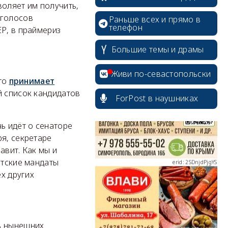
воляет им получить,
 голосов
Раньше всех и прямо в
телефон
ЕР, в праймериз
Большие темы и драмы
erid: 2SDnjcrDNw6
Живи по-севастопольски
кто
принимает
й список кандидатов
ForPost в наушниках
ь идёт о сенаторе
erid: 2SDnjdPjgYS
я, секретаре
авит. Как мы и
атские мандаты
ёх других
erid: 2SDnjdvhGXG
ь нынешних