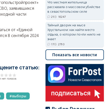
стопольстройпроект»
Что местная жительница
рассказала о массовом убийстве
 СВО, заявившихся
в севастопольском селе
роходной части
21
10247
Тайный дворик на мысе
аться от «Единой
Хрустальном: как найти место
отдыха, о котором почти никто не
тся 8 сентября 2024
знает
17
2793
Показать все новости
цените статью:
 нет голосов
з
выборы