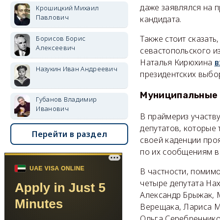
даже заявлялся на п
Крошицкий Михаил
Павлович
кандидата.
Также стоит сказать
Борисов Борис
Алексеевич
севастопольского и
Наталья Кирюхина
в
Назукин Иван Андреевич
президентских выбо
Муниципальные
Губанов Владимир
Иванович
В праймериз участв
депутатов, которые 
Перейти в раздел
своей каденции про
по их сообщениям в 
В частности, помим
четыре депутата На
Александр Брыжак, 
Верещака, Лариса М
Ольга Серебреннико