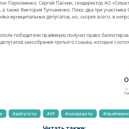
тон Пархоменко, Сергей Пасеин, гендиректор АО «Сева
 а также Виктория Тупчаненко. Плюс два-три участника
ройка муниципальных депутатов, но, скорее всего, в неп
.
ополе победители праймериз получат право баллотиров
депутатов заксобрания третьего созыва, которые состоя
О
Еще
а
депутаты
ЕР
кандидаты
праймери
Читать также: