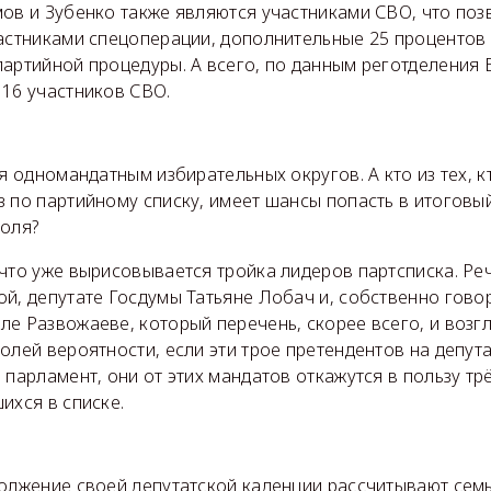
ов и Зубенко также являются участниками СВО, что поз
частниками спецоперации, дополнительные 25 процентов
артийной процедуры. А всего, по данным реготделения 
 16 участников СВО.
ся одномандатным избирательных округов. А кто из тех, 
 по партийному списку, имеет шансы попасть в итоговы
поля?
что уже вырисовывается тройка лидеров партсписка. Реч
й, депутате Госдумы Татьяне Лобач и, собственно говор
е Развожаеве, который перечень, скорее всего, и возгл
долей вероятности, если эти трое претендентов на депут
 парламент, они от этих мандатов откажутся в пользу тр
ихся в списке.
должение своей депутатской каденции рассчитывают сем