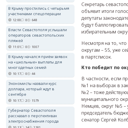
Секретарь севастоп
В Крыму простились с четырьмя
объявит итоги голос
участниками спецоперации
депутаты законодате
12:00
0
648
будут баллотироват
Власти Севастополя услышали
избирательным округ
операторов севастопольских
пляжей
Несмотря на то, что
11:01
0
1007
округам – 55, уже с
в партсписок.
В Крыму начался приём заявок
на «школьные» выплаты для
многодетных семей
Кто победит по ок
10:17
0
44
В частности, если п
Экономисты назвали курс
№1 на выборах в за
доллара, который ждут в
№2 – тоже действующ
сентябре
муниципального окр
10:17
2
1579
Немцев, округ №5 –
Губернатор Севастополя
председатель бюдже
рассказал о перспективах
сенатор Сергей Колб
электроснабжения города
10:13
14
2181