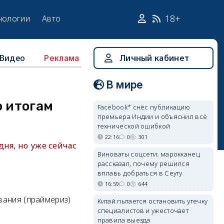
18+
нологии
Авто
Видео
Личный кабинет
Реклама
В мире
о итогам
Facebook* снёс публикацию
премьера Индии и объяснил всё
технической ошибкой
22:16
0
301
дня, но уже сейчас
Виноваты соцсети: марокканец
рассказал, почему решился
вплавь добраться в Сеуту
16:59
0
644
вания (праймериз)
Китай пытается остановить утечку
специалистов и ужесточает
правила выезда