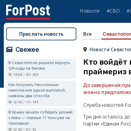
Новости
#СВО
#
Прислать новость
Все
Севастопо
Свежее
Новости Севасто
Кто войдёт 
В Севастополе решили вернуть
QR-коды на бензин
праймериз 
13:03
4
353
Как получить пенсионные
До завершения прай
накопления одной выплатой:
можно предположи
названы два способа
12:16
1
143
Служба новостей Fo
В Крыму начали собирать урожай
Три дня осталось д
сливы — первые 11 тонн уже на
прилавках
партии «Единая Росс
12:10
0
55