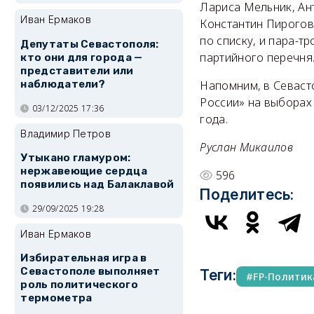
Лариса Мельник, Ан
Иван Ермаков
Константин Пирогов,
по списку, и пара-т
Депутаты Севастополя:
партийного перечня
кто они для города —
представители или
наблюдатели?
Напомним, в Севаст
России» на выборах 
03/12/2025 17:36
года.
Владимир Петров
Руслан Микаилов
Утыкано гламуром:
нержавеющие сердца
596
появились над Балаклавой
Поделитесь:
29/09/2025 19:28
Иван Ермаков
Избирательная игра в
Севастополе выполняет
Теги:
FP-Политик
роль политического
термометра