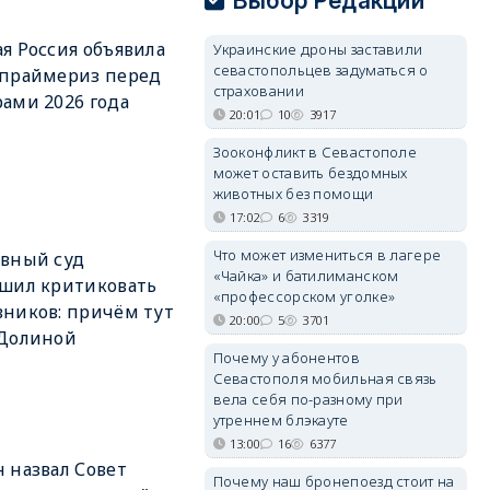
Выбор Редакции
я Россия объявила
Украинские дроны заставили
севастопольцев задуматься о
 праймериз перед
страховании
ами 2026 года
20:01
10
3917
Зооконфликт в Севастополе
может оставить бездомных
животных без помощи
17:02
6
3319
Что может измениться в лагере
вный суд
«Чайка» и батилиманском
шил критиковать
«профессорском уголке»
ников: причём тут
20:00
5
3701
 Долиной
Почему у абонентов
Севастополя мобильная связь
вела себя по-разному при
утреннем блэкауте
13:00
16
6377
 назвал Совет
Почему наш бронепоезд стоит на