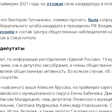
раймериз 2021 года, но
отозвал
свою кандидатуру в пол
, что Виктория Тупчаненко, помимо прочего,
была
сопре
збирательного штаба кандидата в президенты РФ Владим
ходила
в состав Центра общественных наблюдателей н
рах в Севастополе.
 депутаты
уют, по информации реготделения «Единой России», 19 
также, как и депутаты заксобрания, и члены общественно
являли общественную активность. Во всяком случае, об 
соцсетях.
о названного выше Алексея Ярусова, на праймериз заре
химовского муниципального округа Елена Бабичева, Дми
Максим Мандрицкий, семь депутатов Ленинского муници
ельник, Светлана Мудрецова, Александр Новокшонов, С
ва, Игорь Яковлев, а также депутат Гагаринского муниц