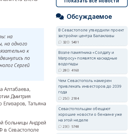
Показать все новости
Обсуждаемое
В Севастополе утвердили проект
застройки центра Балаклавы
ты: на
32
5401
, на одного
бязательно к
Возле памятника «Солдату и
двинулись по
Матросу» появятся каскадные
водопады
нолог Сергей
28
4160
Чем Севастополь намерен
привлекать инвесторов до 2039
на Алтабаева,
года
ртии Дмитрия
25
2184
 Елизаров, Татьяна
Севастопольцам обещают
хорошие новости о бензине уже
на этой неделе
кой больницы Андрей
23
5748
Ф в Севастополе