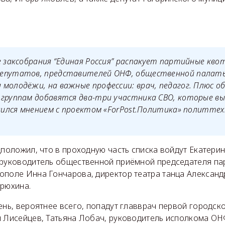
е заксобрания “Единая Россия” распакует партийные кво
епутатов, представителей ОНФ, общественной палаты
молодёжи, на важные профессии: врач, педагог. Плюс о
группам добавятся два-три участника СВО, которые вы
елился мнением с проектом «ForPost.Политика» политтех
дположил, что в проходную часть списка войдут Екатери
 руководитель общественной приёмной председателя па
ополе Инна Гончарова, директор театра танца Александр
ирюхина.
ень, вероятнее всего, попадут главврач первой городс
й Лисейцев, Татьяна Лобач, руководитель исполкома ОН