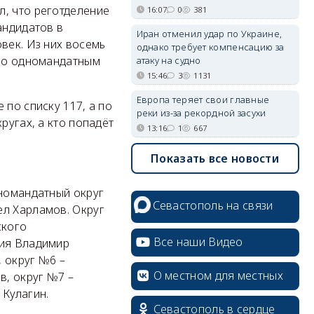
л, что реготделение
16:07
0
381
андидатов в
Иран отменил удар по Украине,
век. Из них восемь
однако требует компенсацию за
 по одномандатным
атаку на судно
15:46
3
1131
Европа теряет свои главные
 по списку 117, а по
реки из-за рекордной засухи
ругах, а кто попадёт
13:16
1
667
Показать все новости
дномандатный округ
Севастополь на связи
ел Харламов. Округ
ского
Все наши Видео
ния Владимир
 округ №6 –
О местном для местных
в, округ №7 –
 Кулагин.
Севастополь в сердце