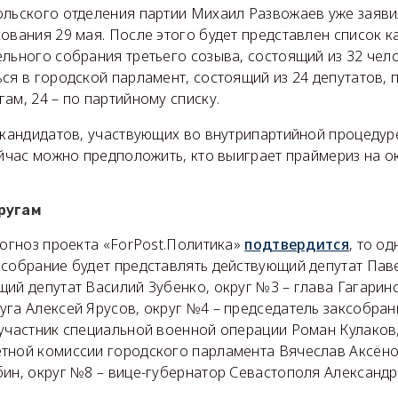
ольского отделения партии Михаил Развожаев уже заяви
ования 29 мая. После этого будет представлен список к
льного собрания третьего созыва, состоящий из 32 чело
ься в городской парламент, состоящий из 24 депутатов,
ам, 24 – по партийному списку.
 кандидатов, участвующих во внутрипартийной процедуре
ейчас можно предположить, кто выиграет праймериз на ок
ругам
рогноз проекта «ForPost.Политика»
подтвердится
, то о
ксобрание будет представлять действующий депутат Пав
ий депутат Василий Зубенко, округ №3 – глава Гагарин
уга Алексей Ярусов, округ №4 – председатель заксобра
 участник специальной военной операции Роман Кулаков,
тной комиссии городского парламента Вячеслав Аксёно
ин, округ №8 – вице-губернатор Севастополя Александр