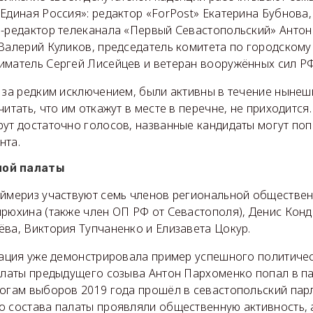
Единая Россия»: редактор «ForPost» Екатерина Бубнова
ф-редактор телеканала «Первый Севастопольский» Антон
Валерий Куликов, председатель комитета по городскому
иматель Сергей Лисейцев и ветеран вооружённых сил Р
, за редким исключением, были активны в течение нынеш
читать, что им откажут в месте в перечне, не приходится
ут достаточно голосов, названные кандидаты могут поп
нта.
ной палаты
аймериз участвуют семь членов региональной обществе
ирюхина (также член ОП РФ от Севастополя), Денис Конд
ва, Виктория Тупчаненко и Елизавета Цокур.
изация уже демонстрировала пример успешного политиче
палаты предыдущего созыва Антон Пархоменко попал в п
тогам выборов 2019 года прошёл в севастопольский парл
о состава палаты проявляли общественную активность, 