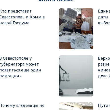
Кто представит
Едина
Севастополь и Крым в
даты
новой Госдуме
выбор
В Севастополе у
Верхо
губернатора может
разре
появиться ещё один
чинов
помощник
дело
Почему владельцы не
Путин