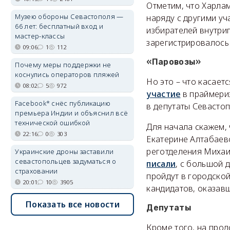
Отметим, что Харлам
Музею обороны Севастополя —
наряду с другими у
66 лет: бесплатный вход и
избирателей внутрип
мастер-классы
зарегистрировалось
09:06
1
112
«Паровозы»
Почему меры поддержки не
коснулись операторов пляжей
Но это – что касает
08:02
5
972
участие
в праймериз
Facebook* снёс публикацию
в депутаты Севасто
премьера Индии и объяснил всё
технической ошибкой
Для начала скажем, 
22:16
0
303
Екатерине Алтабаево
реготделения Михаил
Украинские дроны заставили
севастопольцев задуматься о
писали
, с большой 
страховании
пройдут в городской
20:01
10
3905
кандидатов, оказавш
Показать все новости
Депутаты
Кроме того, на про