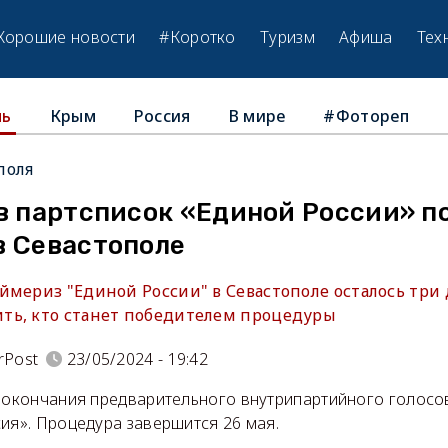
Хорошие новости
#Коротко
Туризм
Афиша
Тех
Крым
Россия
В мире
#Фотореп
ль
поля
в партсписок «Единой России» п
в Севастополе
мериз "Единой России" в Севастополе осталось три 
ть, кто станет победителем процедуры
rPost
23/05/2024 - 19:42
о окончания предварительного внутрипартийного голосо
ия». Процедура завершится 26 мая.