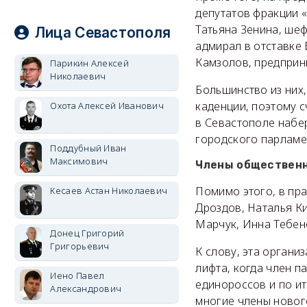
депутатов фракции «
Татьяна Зенина, ше
Лица Севастополя
адмирал в отставке 
Камзолов, предприн
Парикин Алексей
Николаевич
Большинство из них
каденции, поэтому с
Охота Алексей Иванович
в Севастополе набер
городского парламе
Поддубный Иван
Максимович
Члены обществен
Помимо этого, в пр
Кесаев Астан Николаевич
Дроздов, Наталья К
Марчук, Инна Тебенё
Донец Григорий
Григорьевич
К слову, эта орган
лифта, когда член 
Иено Павел
единороссов и по и
Александрович
многие члены новог