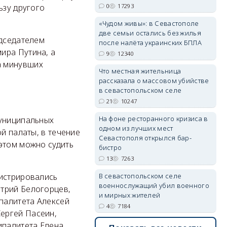
0
17293
ьзу другого
«Чудом живы»: в Севастополе
две семьи остались без жилья
дседателем
после налёта украинских БПЛА
erid: 2SDnjdvhGXG
ира Путина, а
9
12340
а минувших
Что местная жительница
рассказала о массовом убийстве
в севастопольском селе
21
10247
На фоне ресторанного кризиса в
муниципальных
одном из лучших мест
й палаты, в течение
Севастополя открылся бар-
этом можно судить
бистро
13
7263
гистрировались
В севастопольском селе
военнослужащий убил военного
трий Белогорцев,
и мирных жителей
палитета Алексей
4
7184
ергей Пасеин,
ипалитета Елена