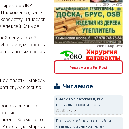
, директор ДКР
 Пархоменко, вице-
 хозяйству Вячеслав
Ф Алексей Климов.
erid: 2SDnjcLUypt
ней депутатской
. И, если единороссы
асть в новый состав
Реклама на ForPost
erid: 2SDnjcrDNw6
нной палаты: Максим
Читаемое
ратьев, Александр
Пчеловод рассказал, как
правильно хранить мёд
ского карьерного
2
24712
артсписок
erid: 2SDnjdPjgYS
амент. Кроме того,
В Крыму этой ночью погибли
а Александр Марчук
четверо мирных жителей