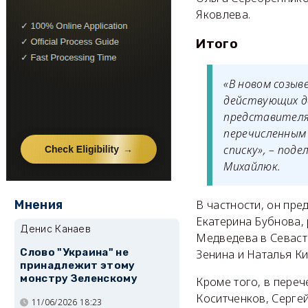
Яковлева.
Итого
«В новом созыв
действующих д
представителя 
перечисленным 
списку», – под
Михайлюк.
Мнения
В частности, он пре
Екатерина Бубнова,
Денис Канаев
Медведева в Севаст
Слово "Украина" не
Зенина и Наталья К
принадлежит этому
монстру Зеленскому
Кроме того, в переч
Коситченков, Серге
11/06/2026 18:23