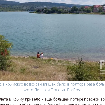
д в крымских водохранилищах было в полтора раза бол
Фото:
Пелагея Попова|ForPost
лета в Крыму привело к ещё большей потере пресной вод
логическая обстановка в бассейнах рек и водохранилищ