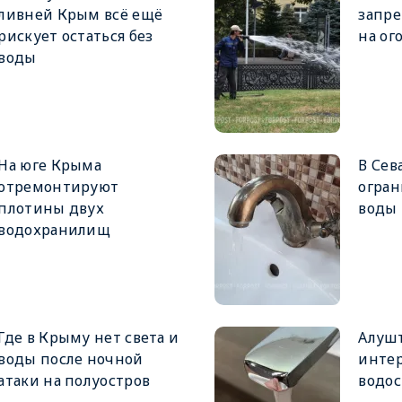
ливней Крым всё ещё
запре
рискует остаться без
на ог
воды
На юге Крыма
В Сев
отремонтируют
огран
плотины двух
воды
водохранилищ
Где в Крыму нет света и
Алушт
воды после ночной
инте
атаки на полуостров
водо