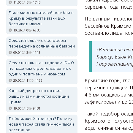
11:00
5
1743
середине года, под
Двое мирных жителей погибли в
Крыму в результате атаки ВСУ
По данным гидролог
беспилотниками
бассейнов Крымского
10:36
0
6835
составило лишь пол
Севастопольские светофоры
переведут на солнечные батареи
«В течение июн
09:01
8
1118
Карасу, Биюк-К
Севастополь стал лидером ЮФО
Гидрометцентр
по падению строительства, но с
одним позитивным нюансом
Крымские горы, где
20:02
11
4136
серьёзных дождей. 
Ханский дворец возглавил
4,8 мм осадков за м
бывший замминистра юстиции
зафиксировали до 20
Крыма
19:00
6
9431
Такой недобор осадк
Любовь живёт три года? Почему
Крымского полуостро
новая песня стала гимном тысяч
воды снижался на о
россиянок