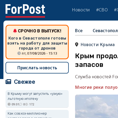
Новости
#СВО
#
Все
Севастопол
СРОЧНО В ВЫПУСК!
Кого в Севастополе готовы
взять на работу для защиты
Новости Крыма
города от дронов
пт, 07/08/2026 - 15:13
Крым продо
запасов
Прислать новость
Служба новостей Fo
Свежее
Многие реки полуо
В Крыму могут запустить «узкую»
льготную ипотеку
09:01
0
172
Как совхоз-миллионер