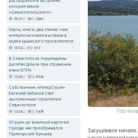
растворялся в застройке:
история земли
«Севастопольского»
18:01
10
2881
Карты, книги, два станка: чем
интересна новая выставка в
музее крымского просветителя
16:02
0
613
В Севастополе повреждены
десятки домов при отражении
атаки БПЛА
15:00
10
8936
Собственник «ИнтерСтроя»
Евгений Кабанов стал
заслуженным строителем
Севастополя
Год наза
13:04
30
5439
От руин до визитной карточки
города: как преображался
Засушливое начало 
Приморский бульвар
какая гидрометеоро