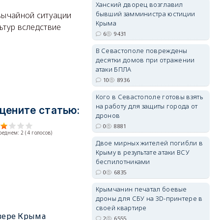
Ханский дворец возглавил
бывший замминистра юстиции
ычайной ситуации
Крыма
ьтур вследствие
6
9431
В Севастополе повреждены
erid: 2SDnjdvhGXG
десятки домов при отражении
атаки БПЛА
10
8936
Кого в Севастополе готовы взять
на работу для защиты города от
цените статью:
дронов
0
8881
среднем:
2
(
4
голосов)
Двое мирных жителей погибли в
Крыму в результате атаки ВСУ
беспилотниками
0
6835
Крымчанин печатал боевые
дроны для СБУ на 3D-принтере в
своей квартире
вере Крыма
2
6555