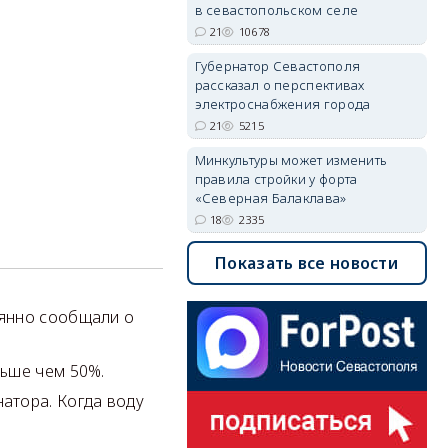
в севастопольском селе
21
10678
Губернатор Севастополя
рассказал о перспективах
электроснабжения города
21
5215
Минкультуры может изменить
правила стройки у форта
«Северная Балаклава»
18
2335
Показать все новости
оянно сообщали о
ньше чем 50%.
атора. Когда воду