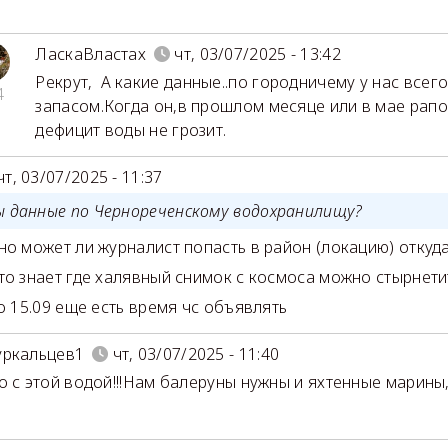
ЛаскаВластах
чт, 03/07/2025 - 13:42
Рекрут
,
А какие данные..по городничему у нас всего
4
запасом.Когда он,в прошлом месяце или в мае рапо
дефицит воды не грозит.
чт, 03/07/2025 - 11:37
ы данные по Чернореченскому водохранилищу?
но может ли журналист попасть в район (локацию) откуда
то знает где халявный снимок с космоса можно стырнети
до 15.09 еще есть время чс объявлять
уркальцев1
чт, 03/07/2025 - 11:40
о с этой водой!!!Нам балеруны нужны и яхтенные марины,