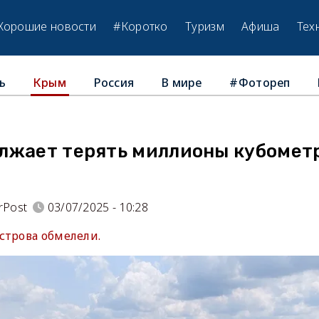
Хорошие новости
#Коротко
Туризм
Афиша
Тех
ь
Россия
В мире
#Фотореп
Крым
лжает терять миллионы кубомет
rPost
03/07/2025 - 10:28
строва обмелели.