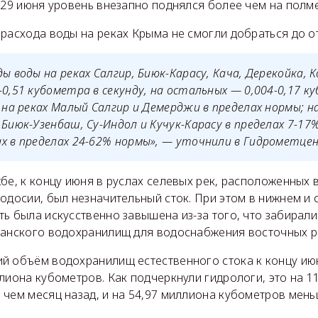
 29 июня уровень внезапно поднялся более чем на полме
 расхода воды на реках Крыма не смогли добраться до о
ы воды на реках Салгир, Биюк-Карасу, Кача, Дерекойка, К
-0,51 кубометра в секунду, на остальных — 0,004-0,17 к
: на реках Малый Салгир и Демерджи в пределах нормы; на
 Биюк-Узенбаш, Су-Индол и Кучук-Карасу в пределах 7-17%
х в пределах 24-62% нормы», — уточнили в Гидрометце
бе, к концу июня в руслах селевых рек, расположенных 
одосии, был незначительный сток. При этом в нижнем и
ь была искусственно завышена из-за того, что забирали
ганского водохранилищ для водоснабжения восточных 
й объём водохранилищ естественного стока к концу ию
лиона кубометров. Как подчеркнули гидрологи, это на 1
чем месяц назад, и на 54,97 миллиона кубометров мень