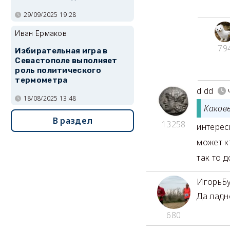
29/09/2025 19:28
Иван Ермаков
79
Избирательная игра в
Севастополе выполняет
роль политического
термометра
d dd
18/08/2025 13:48
Каков
В раздел
13258
интерес
может к
так то 
ИгорьБ
Да ладн
680