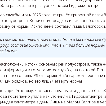
робно рассказали в республиканском Гидрометцентре.
ов службы, июнь 2025 года не принёс природной влаги 
 полуострова. Количество осадков в них колебалось от 
овину от нормы. Исключение составил лишь Белогорский
я самыми значительными осадки были в бассейнах рек Су
арасу, составив 53-86,8 мм, что в 1,4 раз больше нормы»
е Крыма.
 расположены истоки основных рек полуострова, также 
По информации из отчёта метеослужбы, на плато Ай-Пет
есяц – всего лишь 7% от нормы. На Ангарском перевале 
,1 мм осадков, но это лишь четверть нормы.
ов привёл к тому, что так называемая водность в бассе
ва постепенно упала: как уточнили в Гидрометцентре, 
дин-два сантиметра в день. Лишь на Малом Салгире в че