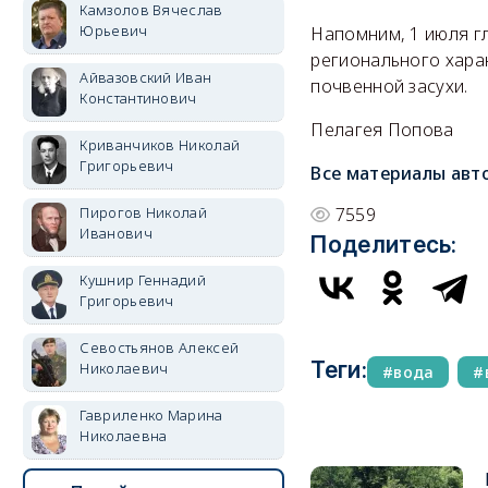
Камзолов Вячеслав
Юрьевич
Напомним, 1 июля г
регионального харак
Айвазовский Иван
почвенной засухи.
Константинович
Пелагея Попова
Криванчиков Николай
Григорьевич
Все материалы авт
Пирогов Николай
7559
Иванович
Поделитесь:
Кушнир Геннадий
Григорьевич
Севостьянов Алексей
Теги:
Николаевич
вода
Гавриленко Марина
Николаевна