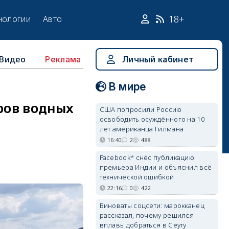
18+
нологии
Авто
Видео
Личный кабинет
Реклама
В мире
ров водных
США попросили Россию
освободить осуждённого на 10
лет американца Гилмана
16:40
2
488
Facebook* снёс публикацию
премьера Индии и объяснил всё
технической ошибкой
22:16
0
422
Виноваты соцсети: марокканец
рассказал, почему решился
вплавь добраться в Сеуту