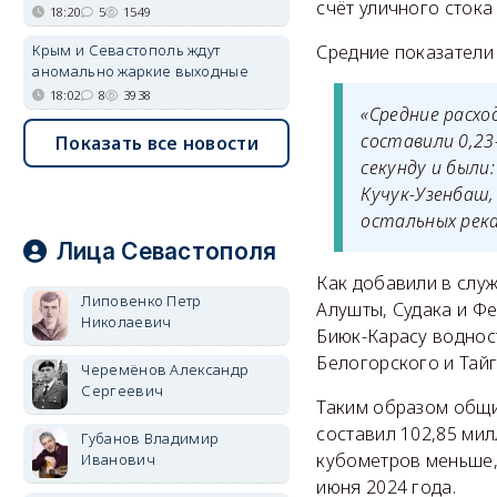
счёт уличного стока
18:20
5
1549
Крым и Севастополь ждут
Средние показатели
аномально жаркие выходные
18:02
8
3938
«Средние расход
составили 0,23
Показать все новости
секунду и были
Кучук-Узенбаш,
остальных река
Лица Севастополя
Как добавили в служ
Липовенко Петр
Алушты, Судака и Фе
Николаевич
Биюк-Карасу водност
Белогорского и Тай
Черемёнов Александр
Сергеевич
Таким образом общи
составил 102,85 мил
Губанов Владимир
кубометров меньше, 
Иванович
июня 2024 года.