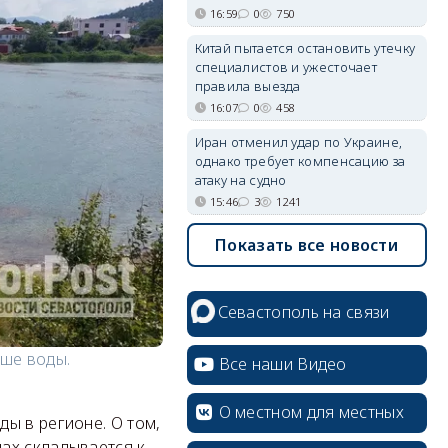
16:59
0
750
Китай пытается остановить утечку
специалистов и ужесточает
правила выезда
16:07
0
458
Иран отменил удар по Украине,
однако требует компенсацию за
атаку на судно
15:46
3
1241
Показать все новости
Севастополь на связи
ьше воды.
Все наши Видео
О местном для местных
ы в регионе. О том,
ах складывается к