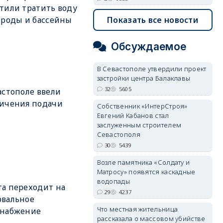
тили тратить воду
Показать все новости
ороды и бассейны
Обсуждаемое
В Севастополе утвердили проект
застройки центра Балаклавы
32
5605
астополе ввели
ичения подачи
Собственник «ИнтерСтроя»
Евгений Кабанов стал
заслуженным строителем
Севастополя
30
5439
Возле памятника «Солдату и
Матросу» появятся каскадные
водопады
а переходит на
29
4237
рвальное
Что местная жительница
снабжение
рассказала о массовом убийстве