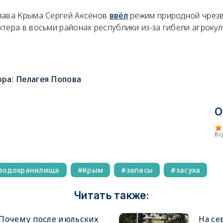
лава Крыма Сергей Аксёнов
ввёл
режим природной чрезв
тера в восьми районах республики из-за гибели агрокул
ора:
Пелагея Попова
О
В 
водохранилища
Крым
запасы
засуха
Читать также:
Почему после июльских
На се