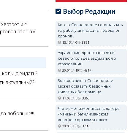
Выбор Редакции
 хватает и с
Кого в Севастополе готовы взять
на работу для защиты города от
ртовал что нам
дронов
15:13
0
8881
Украинские дроны заставили
севастопольцев задуматься о
страховании
20:01
10
4917
 кольца видать?
Зооконфликт в Севастополе
ть актуальный?
может оставить бездомных
животных без помощи
17:02
6
3365
Что может измениться в лагере
да побольше!!!
«Чайка» и батилиманском
«профессорском уголке»
20:00
5
3739