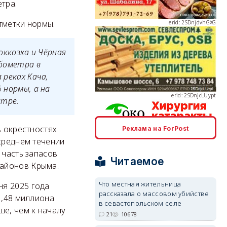
тра.
тметки нормы.
оккозка и Чёрная
erid: 2SDnjcLUypt
убометра в
 реках Кача,
 нормы, а на
нтре.
в окрестностях
Реклама на ForPost
erid: 2SDnjcrDNw6
 среднем течении
 часть запасов
Читаемое
районов Крыма.
Что местная жительница
ня 2025 года
рассказала о массовом убийстве
1,48 миллиона
в севастопольском селе
erid: 2SDnjdPjgYS
ше, чем к началу
21
10678