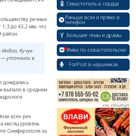
Севастополь в сердце
Раньше всех и прямо в
большинству речных
телефон
1,3 до 43,2 мм, что
 район.
Большие темы и драмы
erid: 2SDnjcrDNw6
Живи по-севастопольски
-Индол, Кучук-
, — уточнили в
ForPost в наушниках
не дождались
erid: 2SDnjdPjgYS
ри выпало в среднем
гидрологи
йнах всех рек
за месяц уровень
erid: 2SDnjdvhGXG
рте Симферополя за