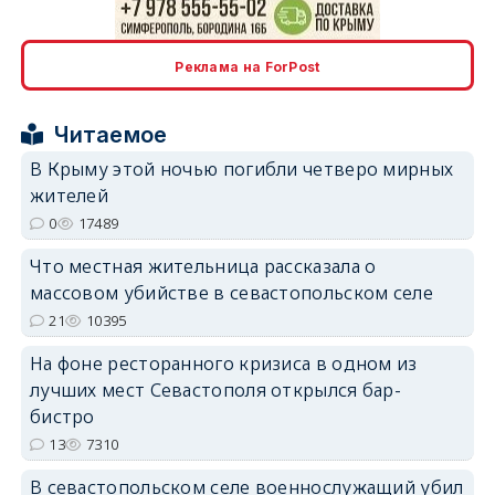
erid: 2SDnjdPjgYS
Реклама на ForPost
Читаемое
В Крыму этой ночью погибли четверо мирных
жителей
erid: 2SDnjdvhGXG
0
17489
Что местная жительница рассказала о
массовом убийстве в севастопольском селе
21
10395
На фоне ресторанного кризиса в одном из
лучших мест Севастополя открылся бар-
бистро
13
7310
В севастопольском селе военнослужащий убил