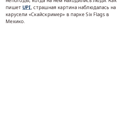
непогоды, когда на нём находились люди. Как
пишет
UPI
, страшная картина наблюдалась на
карусели «Скайскример» в парке Six Flags в
Мехико.