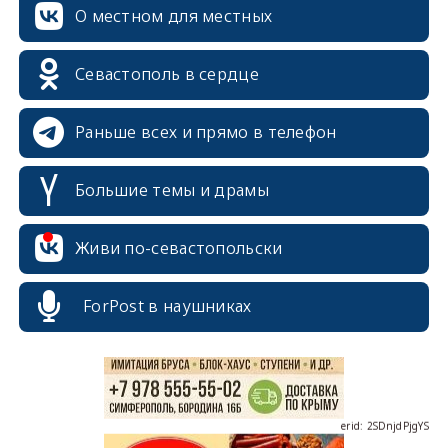
О местном для местных
Севастополь в сердце
Раньше всех и прямо в телефон
Большие темы и драмы
erid: 2SDnjcrDNw6
Живи по-севастопольски
ForPost в наушниках
erid: 2SDnjdPjgYS