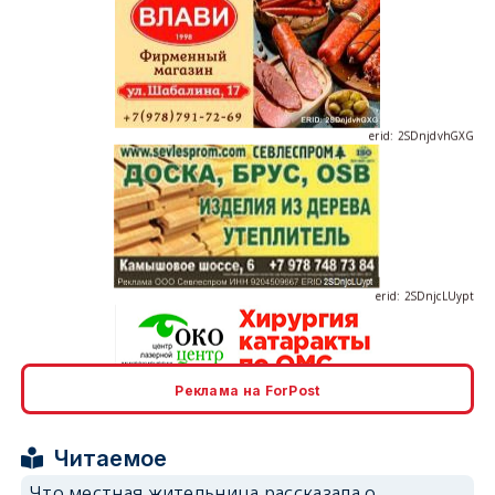
erid: 2SDnjdvhGXG
erid: 2SDnjcLUypt
Реклама на ForPost
erid: 2SDnjcrDNw6
Читаемое
Что местная жительница рассказала о