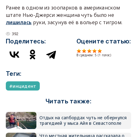
Ранее в одном из зоопарков в американском
штате Нью-Джерси женщина чуть было не
лишилась
руки, засунув её в вольер с тигром.
392
Поделитесь:
Оцените статью:
В среднем:
5
(
1
голос)
Теги:
инцидент
Читать также:
Отдых на сапбордах чуть не обернулся
трагедией у мыса Айя в Севастополе
Что местная жительница рассказала о