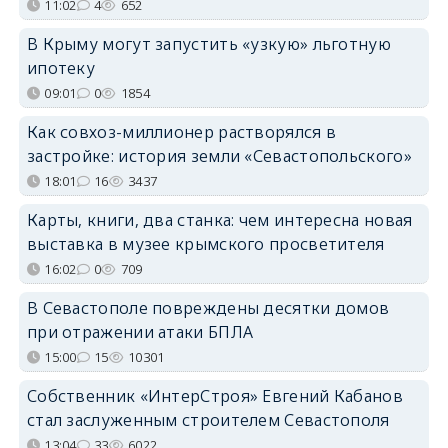
11:02
4
652
В Крыму могут запустить «узкую» льготную
ипотеку
09:01
0
1854
Как совхоз-миллионер растворялся в
застройке: история земли «Севастопольского»
18:01
16
3437
Карты, книги, два станка: чем интересна новая
выставка в музее крымского просветителя
16:02
0
709
В Севастополе повреждены десятки домов
при отражении атаки БПЛА
15:00
15
10301
Собственник «ИнтерСтроя» Евгений Кабанов
стал заслуженным строителем Севастополя
13:04
33
6022