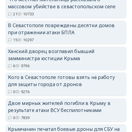
массовом убийстве в севастопольском селе
21
10733
erid: 2SDnjdPjgYS
В Севастополе повреждены десятки домов
при отражении атаки БПЛА
15
10297
Ханский дворец возглавил бывший
замминистра юстиции Крыма
erid: 2SDnjdvhGXG
6
9796
Кого в Севастополе готовы взять на работу
для защиты города от дронов
0
9276
Двое мирных жителей погибли в Крыму в
результате атаки ВСУ беспилотниками
0
7839
Крымчанин печатал боевые дроны для СБУ на