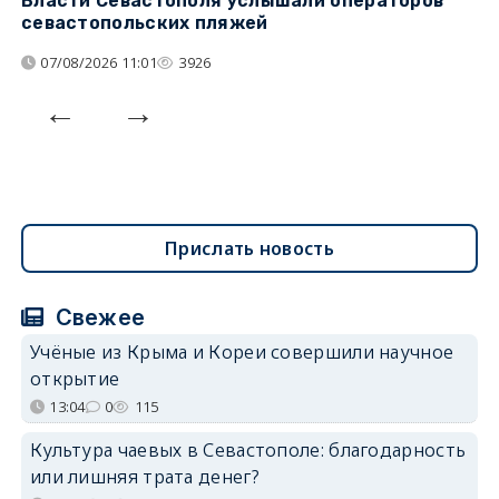
Власти Севастополя услышали операторов
П
севастопольских пляжей
о
07/08/2026 11:01
3926
Прислать новость
Свежее
Учёные из Крыма и Кореи совершили научное
открытие
13:04
0
115
Культура чаевых в Севастополе: благодарность
или лишняя трата денег?