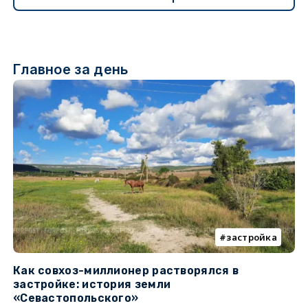
Главное за день
застройка
Как совхоз-миллионер растворялся в
К
застройке: история земли
н
«Севастопольского»
п