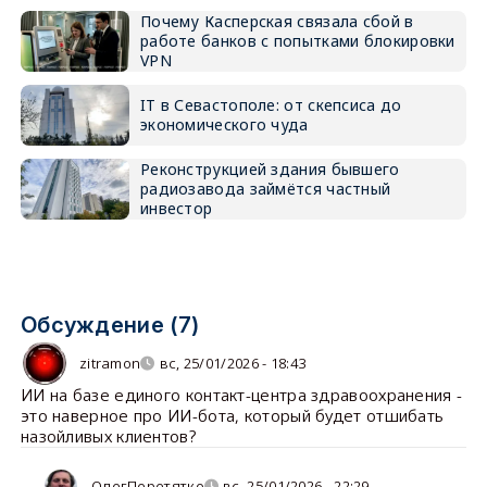
Почему Касперская связала сбой в
работе банков с попытками блокировки
VPN
IT в Севастополе: от скепсиса до
экономического чуда
Реконструкцией здания бывшего
радиозавода займётся частный
инвестор
Обсуждение (7)
zitramon
вс, 25/01/2026 - 18:43
ИИ на базе единого контакт-центра здравоохранения -
это наверное про ИИ-бота, который будет отшибать
назойливых клиентов?
ОлегПеретятко
вс, 25/01/2026 - 22:29