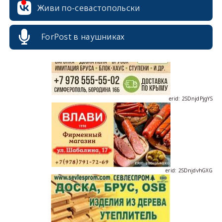
Живи по-севастопольски
ForPost в наушниках
erid: 2SDnjdPjgYS
erid: 2SDnjdvhGXG
erid: 2SDnjcLUypt