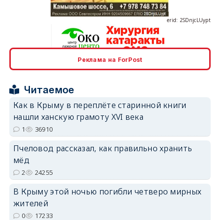
Реклама на ForPost
erid: 2SDnjcrDNw6
Читаемое
Как в Крыму в переплёте старинной книги
нашли ханскую грамоту XVI века
1
36910
erid: 2SDnjdPjgYS
Пчеловод рассказал, как правильно хранить
мёд
2
24255
В Крыму этой ночью погибли четверо мирных
жителей
erid: 2SDnjdvhGXG
0
17233