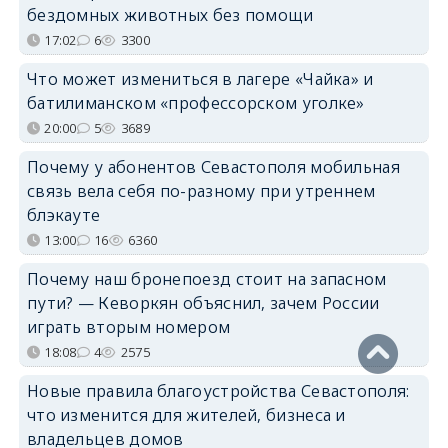
бездомных животных без помощи
17:02
6
3300
Что может измениться в лагере «Чайка» и
батилиманском «профессорском уголке»
20:00
5
3689
Почему у абонентов Севастополя мобильная
связь вела себя по-разному при утреннем
блэкауте
13:00
16
6360
Почему наш бронепоезд стоит на запасном
пути? — Кеворкян объяснил, зачем России
играть вторым номером
18:08
4
2575
Новые правила благоустройства Севастополя:
что изменится для жителей, бизнеса и
владельцев домов