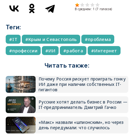
В среднем:
1
(
7
голосов)
Теги:
IT
Крым и Севастополь
проблема
профессии
ИИ
работа
Интернет
Читать также:
Почему Россия рискует проиграть гонку
ИИ даже при наличии собственных IT-
гигантов
Русские хотят делать бизнес в России —
IT-предприниматель Дмитрий Гачко
«Макс» назвали «шпионским», но через
день передумали: что случилось