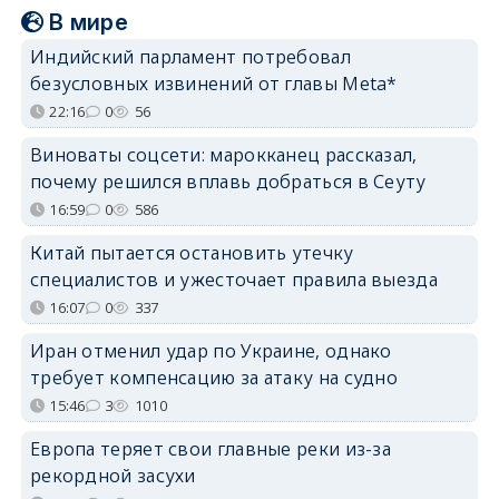
В мире
Индийский парламент потребовал
безусловных извинений от главы Meta*
22:16
0
56
Виноваты соцсети: марокканец рассказал,
почему решился вплавь добраться в Сеуту
16:59
0
586
Китай пытается остановить утечку
специалистов и ужесточает правила выезда
16:07
0
337
Иран отменил удар по Украине, однако
требует компенсацию за атаку на судно
15:46
3
1010
Европа теряет свои главные реки из-за
рекордной засухи