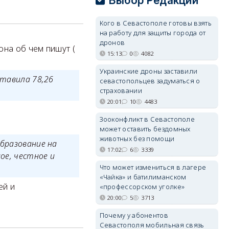
Выбор Редакции
Кого в Севастополе готовы взять
на работу для защиты города от
дронов
она об чем пишут (
15:13
0
4082
Украинские дроны заставили
ставила 78,26
севастопольцев задуматься о
страховании
20:01
10
4483
Зооконфликт в Севастополе
может оставить бездомных
животных без помощи
образование на
17:02
6
3339
ое, честное и
Что может измениться в лагере
«Чайка» и батилиманском
ей и
«профессорском уголке»
20:00
5
3713
Почему у абонентов
Севастополя мобильная связь