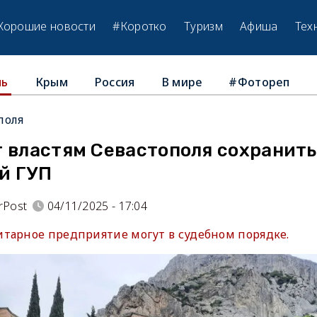
Хорошие новости
#Коротко
Туризм
Афиша
Тех
Крым
Россия
В мире
#Фотореп
ль
поля
т властям Севастополя сохранить
й ГУП
rPost
04/11/2025 - 17:04
тарное предприятие могут в судебном порядке.