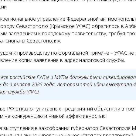
ии.
жрегиональное управление Федеральной антимонополь
городу Севастополю (Крымское УФАС) обратилось в Арб
вым заявлением к городскому правительству, требуя про
ансионаты Севастополя».
судом к производству по формальной причине – УФАС не
авления копии заявления в адрес налоговой службы.
 все российские ГУПы и МУПы должны были ликвидирова
 до 1 января 2025 года. Автором этой идеи выступала 
я служба (ФАС).
ве РФ отказ от унитарных предприятий объясняли в том 
м на конкуренцию и низкой эффективностью.
мя выступления в заксобрании губернатор Севастополя 
изация или акционирование не коснётся тех предприятий