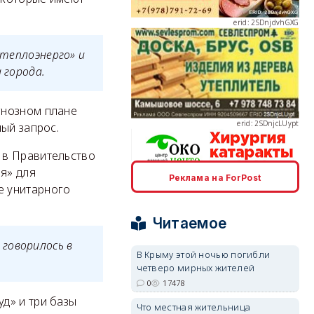
.
втеплоэнерго» и
 города.
erid: 2SDnjcLUypt
гнозном плане
ый запрос.
 в Правительство
я» для
Реклама на ForPost
erid: 2SDnjcrDNw6
е унитарного
Читаемое
говорилось в
В Крыму этой ночью погибли
четверо мирных жителей
erid: 2SDnjdPjgYS
0
17478
д» и три базы
Что местная жительница