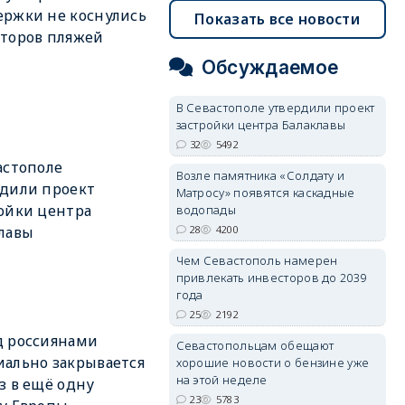
ржки не коснулись
Показать все новости
торов пляжей
Обсуждаемое
В Севастополе утвердили проект
застройки центра Балаклавы
32
5492
астополе
Возле памятника «Солдату и
дили проект
Матросу» появятся каскадные
ойки центра
водопады
28
4200
лавы
Чем Севастополь намерен
привлекать инвесторов до 2039
года
25
2192
д россиянами
Севастопольцам обещают
ально закрывается
хорошие новости о бензине уже
на этой неделе
з в ещё одну
23
5783