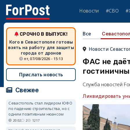
Новости
#СВО
#
Все
Севастопо
СРОЧНО В ВЫПУСК!
Кого в Севастополе готовы
взять на работу для защиты
Новости Севасто
города от дронов
пт, 07/08/2026 - 15:13
ФАС не даё
гостиничны
Прислать новость
Служба новостей Fo
Свежее
Ликвидировать уни
Севастополь стал лидером ЮФО
по падению строительства, но с
одним позитивным нюансом
20:02
2
1217