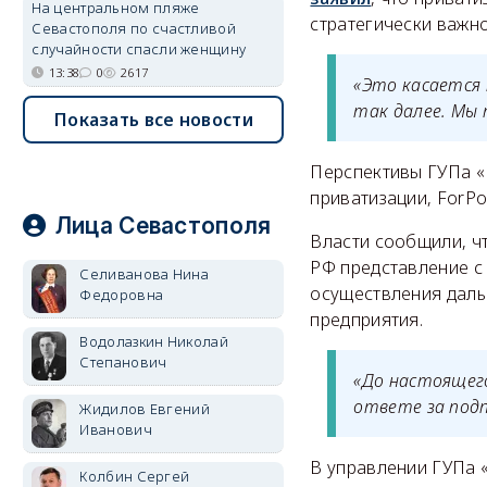
На центральном пляже
стратегически важн
Севастополя по счастливой
случайности спасли женщину
13:38
0
2617
«Это касается 
так далее. Мы 
Показать все новости
Перспективы ГУПа «
приватизации, ForP
Лица Севастополя
Власти сообщили, ч
РФ представление с
Селиванова Нина
осуществления даль
Федоровна
предприятия.
Водолазкин Николай
Степанович
«До настоящег
ответе за подп
Жидилов Евгений
Иванович
В управлении ГУПа 
Колбин Сергей