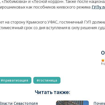
, «Любимовка» и «Лесной кордон». Также после национ
Мирошниковых как пособников киевского режима
ГУПу п
нет на сторону Крымского УФАС, гостиничный ГУП должн
тимесячный срок со дня вступления в силу решения суда
О
В 
приватизация
гостиница
Читать также:
Власти Севастополя
Поче