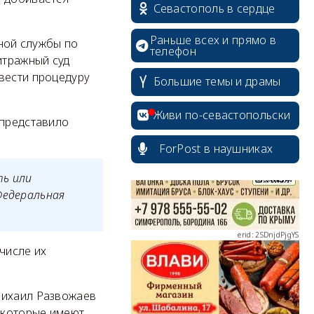
Севастополь в сердце
Раньше всех и прямо в
ной службы по
телефон
итражный суд
вести процедуру
Большие темы и драмы
erid: 2SDnjcrDNw6
Живи по-севастопольски
 представило
ForPost в наушниках
ть или
erid: 2SDnjdPjgYS
Федеральная
числе их
erid: 2SDnjdvhGXG
Михаил Развожаев
, которые имеют