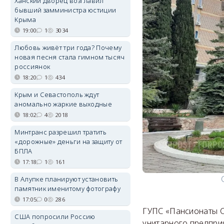
Ханский дворец возглавил
бывший замминистра юстиции
Крыма
19:00
1
3034
Любовь живёт три года? Почему
новая песня стала гимном тысяч
россиянок
18:20
1
434
Крым и Севастополь ждут
аномально жаркие выходные
18:02
4
2018
Минтранс разрешил тратить
«дорожные» деньги на защиту от
БПЛА
17:18
1
161
В Алупке планируют установить
памятник именитому фотографу
17:05
0
286
ГУПС «Пансионаты С
США попросили Россию
унитарного предпри