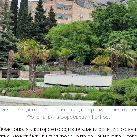
Сейчас в ведении ГУПа – пять средств размещения гостей
Фото:
Татьяна Воробьёва / ForPost
евастополя», которое городские власти хотели сохрани
ятия, может быть ликвидировано по решению суда. Этог