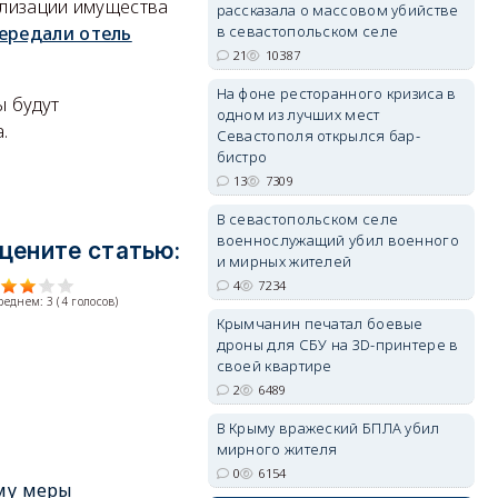
ализации имущества
рассказала о массовом убийстве
в севастопольском селе
ередали отель
21
10387
На фоне ресторанного кризиса в
ы будут
erid: 2SDnjdvhGXG
одном из лучших мест
.
Севастополя открылся бар-
бистро
13
7309
В севастопольском селе
военнослужащий убил военного
цените статью:
и мирных жителей
4
7234
среднем:
3
(
4
голосов)
Крымчанин печатал боевые
дроны для СБУ на 3D-принтере в
своей квартире
2
6489
В Крыму вражеский БПЛА убил
мирного жителя
0
6154
му меры