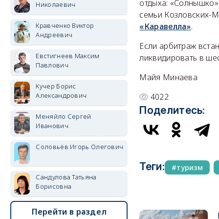
отдыха: «Солнышко»
Николаевич
семьи Козловских-
Кравченко Виктор
«Каравелла»
.
Андреевич
Если арбитраж вста
Евстигнеев Максим
ликвидировать в шес
Павлович
Майя Минаева
Кучер Борис
Александрович
4022
Поделитесь:
Меняйло Сергей
Иванович
Соловьёв Игорь Олегович
Теги:
туризм
Сандулова Татьяна
Борисовна
Перейти в раздел