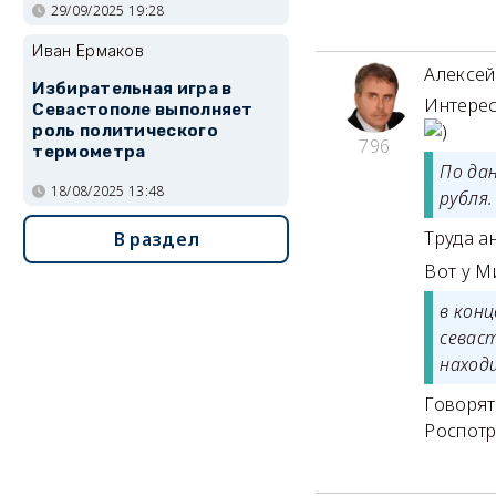
29/09/2025 19:28
Иван Ермаков
Алексе
Избирательная игра в
Интерес
Севастополе выполняет
)
роль политического
796
термометра
По да
18/08/2025 13:48
рубля
Труда а
В раздел
Вот у М
в кон
севаст
наход
Говорят
Роспотр