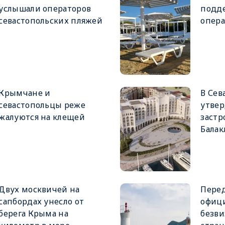
услышали операторов
подде
севастопольских пляжей
опера
Крымчане и
В Сев
севастопольцы реже
утвер
жалуются на клещей
застр
Балак
Двух москвичей на
Пере
сапбордах унесло от
офици
берега Крыма на
безви