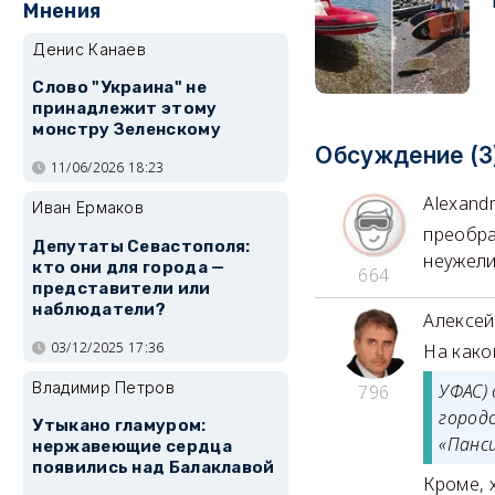
Мнения
Денис Канаев
Слово "Украина" не
принадлежит этому
монстру Зеленскому
Обсуждение (3
11/06/2026 18:23
Alexand
Иван Ермаков
преобра
Депутаты Севастополя:
неужели
кто они для города —
664
представители или
наблюдатели?
Алексе
03/12/2025 17:36
На како
Владимир Петров
УФАС)
796
город
Утыкано гламуром:
«Панс
нержавеющие сердца
появились над Балаклавой
Кроме, 