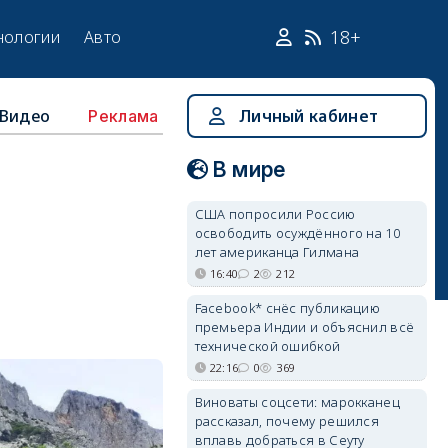
18+
нологии
Авто
Видео
Личный кабинет
Реклама
В мире
США попросили Россию
освободить осуждённого на 10
лет американца Гилмана
16:40
2
212
Facebook* снёс публикацию
премьера Индии и объяснил всё
технической ошибкой
22:16
0
369
Виноваты соцсети: марокканец
рассказал, почему решился
вплавь добраться в Сеуту