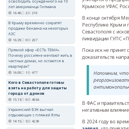
освободить осуждённого на 10
Крымское УФАС Росс
лет американца Гилмана
16:40
2
210
В конце октября Ме
В Крыму временно сократят
Республике Крым и 
продажи бензина на некоторых
Севастополя с иско
АЗС
ликвидации ГУПС «П
16:29
0
207
Пока иск не принят 
Прямой эфир «ЕСТЬ ТЕМА».
Почему россияне мечтают жить в
доказательств напр
частных домах, но остаются в
квартирах?
Напомним, что
16:00
1
477
реорганизовать
Кого в Севастополе готовы
антимонопольна
взять на работу для защиты
города от дронов
15:13
0
4066
В ФАС и правительст
Украинский БЭК выгнал
негативным влияние
отдыхающих с пляжей Ялты
В 2024 году во вре
14:15
5
4230
заявил
, что приват