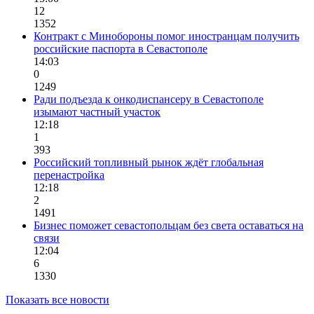
12
1352
Контракт с Минобороны помог иностранцам получить
российские паспорта в Севастополе
14:03
0
1249
Ради подъезда к онкодиспансеру в Севастополе
изымают частный участок
12:18
1
393
Российский топливный рынок ждёт глобальная
перенастройка
12:18
2
1491
Бизнес поможет севастопольцам без света оставаться на
связи
12:04
6
1330
Показать все новости