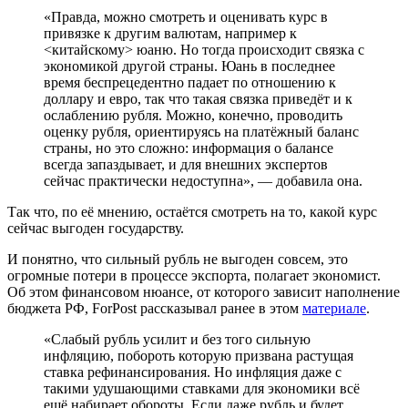
«Правда, можно смотреть и оценивать курс в
привязке к другим валютам, например к
<китайскому> юаню. Но тогда происходит связка с
экономикой другой страны. Юань в последнее
время беспрецедентно падает по отношению к
доллару и евро, так что такая связка приведёт и к
ослаблению рубля. Можно, конечно, проводить
оценку рубля, ориентируясь на платёжный баланс
страны, но это сложно: информация о балансе
всегда запаздывает, и для внешних экспертов
сейчас практически недоступна», — добавила она.
Так что, по её мнению, остаётся смотреть на то, какой курс
сейчас выгоден государству.
И понятно, что сильный рубль не выгоден совсем, это
огромные потери в процессе экспорта, полагает экономист.
Об этом финансовом нюансе, от которого зависит наполнение
бюджета РФ, ForPost рассказывал ранее в этом
материале
.
«Слабый рубль усилит и без того сильную
инфляцию, побороть которую призвана растущая
ставка рефинансирования. Но инфляция даже с
такими удушающими ставками для экономики всё
ещё набирает обороты. Если даже рубль и будет