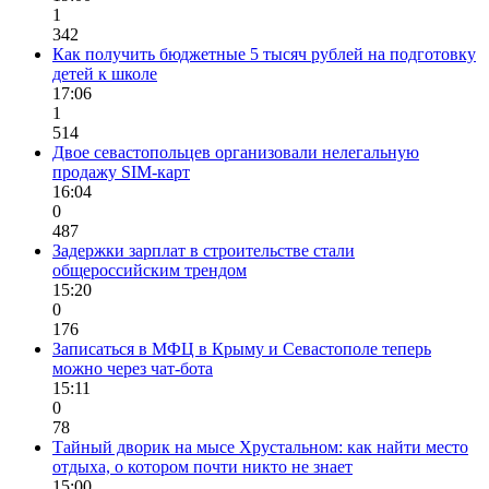
1
342
Как получить бюджетные 5 тысяч рублей на подготовку
детей к школе
17:06
1
514
Двое севастопольцев организовали нелегальную
продажу SIM-карт
16:04
0
487
Задержки зарплат в строительстве стали
общероссийским трендом
15:20
0
176
Записаться в МФЦ в Крыму и Севастополе теперь
можно через чат-бота
15:11
0
78
Тайный дворик на мысе Хрустальном: как найти место
отдыха, о котором почти никто не знает
15:00