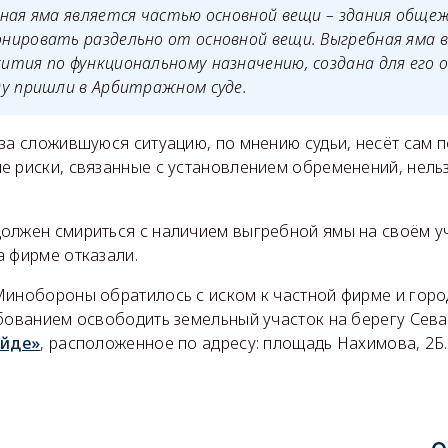
ная яма является частью основной вещи – здания обще
ировать раздельно от основной вещи. Выгребная яма в
тия по функциональному назначению, создана для его о
ду пришли в Арбитражном суде.
за сложившуюся ситуацию, по мнению судьи, несёт сам п
е риски, связанные с установлением обременений, нель
олжен смириться с наличием выгребной ямы на своём уч
а фирме отказали.
Минобороны обратилось с иском к частной фирме и гор
ебованием освободить земельный участок на берегу Сева
ейде»
, расположенное по адресу: площадь Нахимова, 2Б.