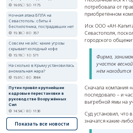
16:05
5
1175
потребовала от пра
приобретённом комп
Ночная атака БПЛА на
Севастополь: сбиты 4
Иск ООО «АН-Капита
беспилотника, пострадавших нет
Севастополя, поско
15:30
0
357
городского общежит
Совсем не айс: какие угрозы
скрывает холодный кофе
15:19
1
571
Фирма, занима
участок весной
На сколько в Крыму установилась
нём находится 
аномальная жара?
15:01
0
3984
Сначала компания на
Путин провёл крупнейшие
кадровые перестановки в
последовало – и час
руководстве Вооружённых
выгребной ямы на уч
Сил
14:54
0
1130
Суд установил, что 
значатся какие-либ
Показать все новости