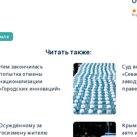
О
В 
емля
Читать также:
Чем закончилась
Суд в
попытка отмены
«Сева
национализации
завод
«Городских инноваций»
праве
Осуждённому за
Крымч
госизмену жителю
авто 