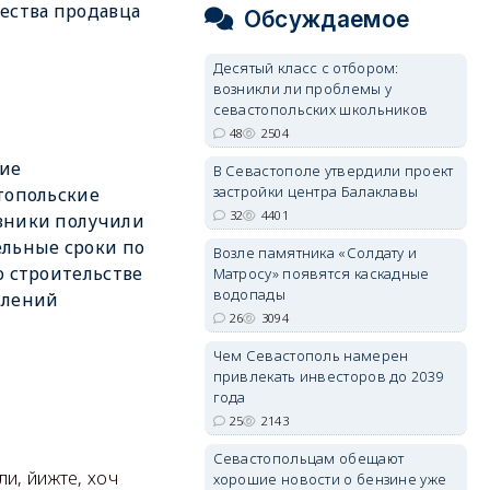
ества продавца
Обсуждаемое
Десятый класс с отбором:
возникли ли проблемы у
севастопольских школьников
48
2504
ие
В Севастополе утвердили проект
застройки центра Балаклавы
топольские
32
4401
вники получили
льные сроки по
Возле памятника «Солдату и
о строительстве
Матросу» появятся каскадные
водопады
плений
26
3094
Чем Севастополь намерен
привлекать инвесторов до 2039
года
25
2143
Севастопольцам обещают
ли, йижте, хоч
хорошие новости о бензине уже