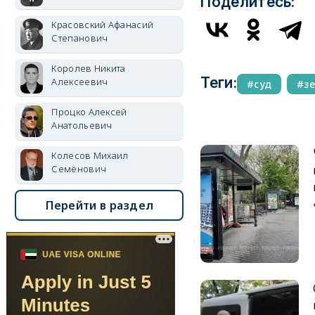
Поделитесь:
Красовский Афанасий
Степанович
Королев Никита
Теги:
Алексеевич
суд
з
Процко Алексей
Анатольевич
Колесов Михаил
Семёнович
Перейти в раздел