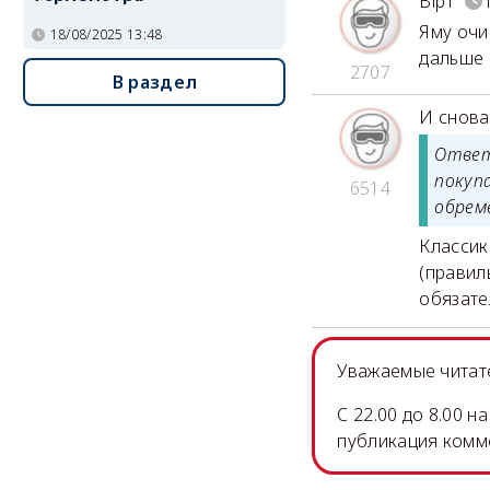
Bip1
Яму очи
18/08/2025 13:48
дальше 
2707
В раздел
И снова
Ответ
покуп
6514
обрем
Классик
(правил
обязате
Уважаемые читате
C 22.00 до 8.00 
публикация комм