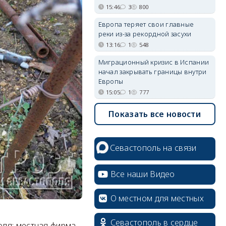
15:46
3
800
Европа теряет свои главные
реки из-за рекордной засухи
13:16
1
548
Миграционный кризис в Испании
начал закрывать границы внутри
Европы
15:05
1
777
Показать все новости
Севастополь на связи
Все наши Видео
О местном для местных
Севастополь в сердце
оля: местная фирма