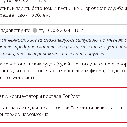
пт, 16/08/2024 - 15:29
стить и залить бетоном. И пусть ГБУ «Городская служба
решает свои проблемы.
 здравствуйте
пт, 16/08/2024 - 16:21
ственность же за сложившуюся ситуацию, по мнению су
атель: предпринимательские риски, связанные с устано
енений, нельзя переложить на кого-то другого.
а севастопольских судов (судей) - если судится не огов
ьный для городской власти человек или фирма), то дело
льно выиграют))
ли, комментаторы портала ForPost!
на нашем сайте действует ночной "режим тишины": в этот 
ентариев невозможна.