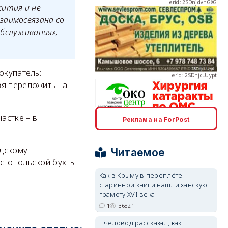
жития и не
заимосвязана со
бслуживания», –
erid: 2SDnjcLUypt
окупатель:
зя переложить на
астке – в
erid: 2SDnjcrDNw6
Реклама на ForPost
одскому
Читаемое
стопольской бухты –
Как в Крыму в переплёте
старинной книги нашли ханскую
erid: 2SDnjdPjgYS
грамоту XVI века
1
36821
Пчеловод рассказал, как