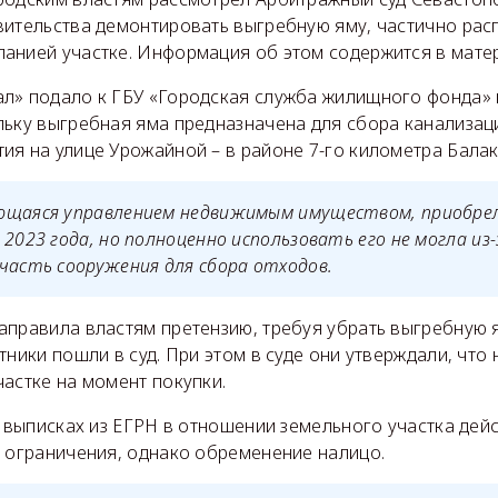
вительства демонтировать выгребную яму, частично ра
анией участке. Информация об этом содержится в матер
л» подало к ГБУ «Городская служба жилищного фонда» 
льку выгребная яма предназначена для сбора канализац
ия на улице Урожайной – в районе 7-го километра Бала
ющаяся управлением недвижимым имуществом, приобре
 2023 года, но полноценно использовать его не могла из-
часть сооружения для сбора отходов.
правила властям претензию, требуя убрать выгребную я
тники пошли в суд. При этом в суде они утверждали, что 
астке на момент покупки.
в выписках из ЕГРН в отношении земельного участка дей
о ограничения, однако обременение налицо.