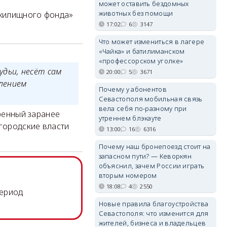
может оставить бездомных
животных без помощи
 жилищного фонда»
17:02
6
3147
Что может измениться в лагере
«Чайка» и батилиманском
«профессорском уголке»
дьи, несёт сам
20:00
5
3671
влением
Почему у абонентов
Севастополя мобильная связь
вела себя по-разному при
оренный заранее
утреннем блэкауте
 городские власти
13:00
16
6316
Почему наш бронепоезд стоит на
запасном пути? — Кеворкян
объяснил, зачем России играть
вторым номером
18:08
4
2550
период
Новые правила благоустройства
Севастополя: что изменится для
жителей, бизнеса и владельцев