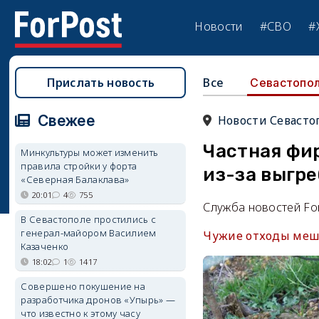
Новости
#СВО
#
Прислать новость
Все
Севастопо
Свежее
Новости Севасто
Частная фи
Минкультуры может изменить
правила стройки у форта
из-за выгр
«Северная Балаклава»
20:01
4
755
Служба новостей Fo
В Севастополе простились с
генерал-майором Василием
Чужие отходы мешаю
Казаченко
18:02
1
1417
Совершено покушение на
разработчика дронов «Упырь» —
что известно к этому часу