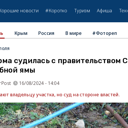
Хорошие новости
#Коротко
Туризм
Афиша
Тех
Крым
Россия
В мире
#Фотореп
ль
поля
рма судилась с правительством 
ебной ямы
rPost
16/08/2024 - 14:04
т владельцу участка, но суд на стороне властей.