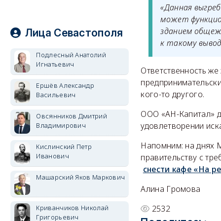
«Данная выгреб
может функцион
зданием общежи
Лица Севастополя
к такому выво
Подлесный Анатолий
Игнатьевич
Ответственность же 
предпринимательски
Ершёв Александр
кого-то другого.
Васильевич
ООО «АН-Капитал» д
Овсянников Дмитрий
удовлетворении иск
Владимирович
Напомним: на днях 
Кислинский Петр
Иванович
правительству с тр
снести кафе «На р
Машарский Яков Маркович
Алина Громова
Криванчиков Николай
2532
Григорьевич