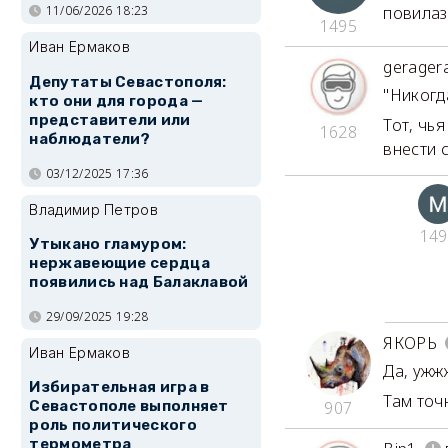
повилаз
11/06/2026 18:23
1495
Иван Ермаков
gerager
Депутаты Севастополя:
"Никогд
кто они для города —
представители или
Тот, чь
1628
наблюдатели?
внести 
03/12/2025 17:36
Владимир Петров
149
Утыкано гламуром:
нержавеющие сердца
появились над Балаклавой
29/09/2025 19:28
ЯКОРЬ
Иван Ермаков
Да, ужж
Избирательная игра в
Там точн
907
Севастополе выполняет
роль политического
термометра