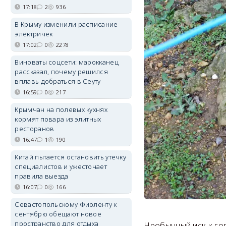
17:18
2
936
В Крыму изменили расписание
электричек
17:02
0
2278
Виноваты соцсети: марокканец
рассказал, почему решился
вплавь добраться в Сеуту
16:59
0
217
Крымчан на полевых кухнях
кормят повара из элитных
ресторанов
16:47
1
190
Китай пытается остановить утечку
специалистов и ужесточает
правила выезда
16:07
0
166
Севастопольскому Фиоленту к
сентябрю обещают новое
пространство для отдыха
Необычный иск к го