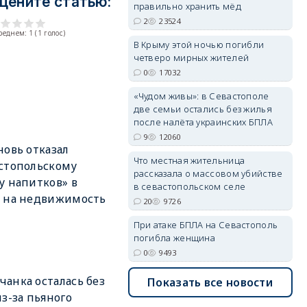
цените статью:
правильно хранить мёд
2
23524
среднем:
1
(
1
голос)
В Крыму этой ночью погибли
erid: 2SDnjdvhGXG
четверо мирных жителей
0
17032
«Чудом живы»: в Севастополе
две семьи остались без жилья
после налёта украинских БПЛА
9
12060
новь отказал
Что местная жительница
стопольскому
рассказала о массовом убийстве
у напитков» в
в севастопольском селе
 на недвижимость
20
9726
При атаке БПЛА на Севастополь
погибла женщина
0
9493
анка осталась без
Показать все новости
из-за пьяного