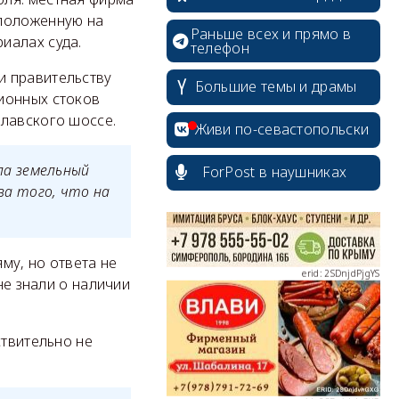
сположенную на
Раньше всех и прямо в
иалах суда.
телефон
и правительству
Большие темы и драмы
erid: 2SDnjcrDNw6
ионных стоков
клавского шоссе.
Живи по-севастопольски
ла земельный
ForPost в наушниках
за того, что на
erid: 2SDnjdPjgYS
му, но ответа не
не знали о наличии
ствительно не
erid: 2SDnjdvhGXG