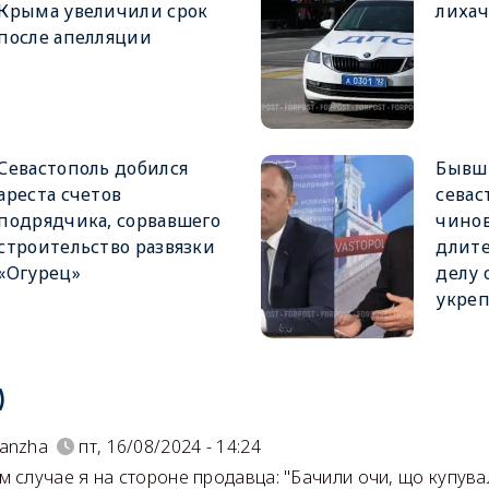
Крыма увеличили срок
лихач
после апелляции
Севастополь добился
Бывш
ареста счетов
севас
подрядчика, сорвавшего
чино
строительство развязки
длите
«Огурец»
делу 
укре
)
anzha
пт, 16/08/2024 - 14:24
м случае я на стороне продавца: "Бачили очи, що купува