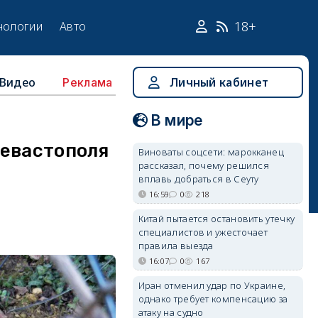
18+
нологии
Авто
Видео
Личный кабинет
Реклама
В мире
Севастополя
Виноваты соцсети: марокканец
рассказал, почему решился
вплавь добраться в Сеуту
16:59
0
218
Китай пытается остановить утечку
специалистов и ужесточает
правила выезда
16:07
0
167
Иран отменил удар по Украине,
однако требует компенсацию за
атаку на судно