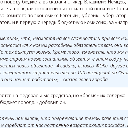
о поводу бюджета высказали спикер Владимир Немцев, 
митета по здравоохранению и социальной политике Тать
ва комитета по экономике Евгений Дубовик. Губернато
атов, и в первую очередь бюджетную комиссию, за «нап
метить, что, несмотря на все сложности и при всех н
относиться к новым расходным обязательствам, они вс
о так диктует жизнь. Кроме того, вы знаете, что мы 
мме строим новые социальные объекты, в этом году у на
денных новых объектов - 4 садика, в новых ФОКа, другие
а завершилось строительство на 100 посещений на Фиол
а она начнет работать», - сказал глава города.
оятся на федеральные средства, но «бремя» их содержа
бюджет города. - добавил он.
олжны понимать, что опережающие темпы развития с
ы требуют от нас постоянно возрастающих расходов.