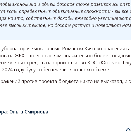
чтобы экономика и объем доходов тоже развивались оп
т есть определенные объективные сложности - вы все о
ря на это, собственные доходы ежегодно увеличиваются
лее высоких темпов, но доходы растут и позволяют на
убернатор и высказанные Романом Кияшко опасения в 
ов на ЖКХ - по его словам, значительно более солидны
нием в них средств на строительство КОС «Южные». Тек
 2024 году будут обеспечены в полном объеме.
ажений против проекта бюджета никто не высказал, и о
ора:
Ольга Смирнова
О