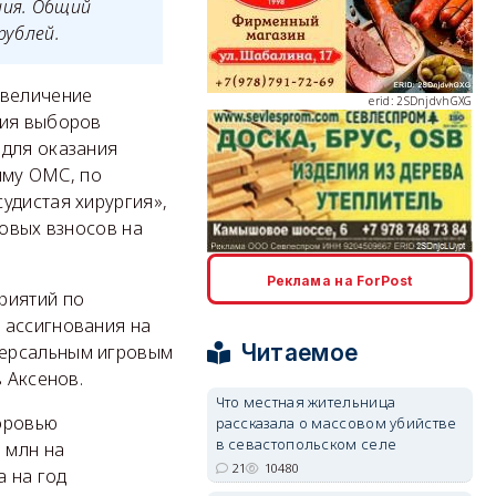
ния. Общий
рублей.
erid: 2SDnjdvhGXG
увеличение
ния выборов
 для оказания
мму ОМС, по
удистая хирургия»,
ховых взносов на
erid: 2SDnjcLUypt
Реклама на ForPost
риятий по
 ассигнования на
Читаемое
версальным игровым
 Аксенов.
erid: 2SDnjcrDNw6
Что местная жительница
оровью
рассказала о массовом убийстве
в севастопольском селе
 млн на
21
10480
 на год