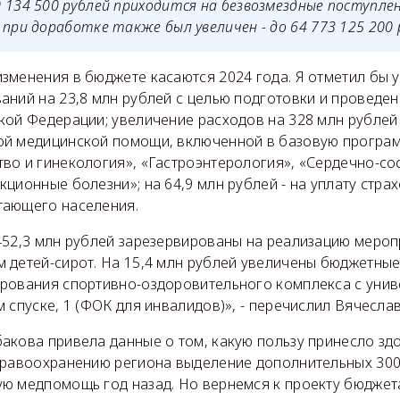
 134 500 рублей приходится на безвозмездные поступле
 при доработке также был увеличен - до 64 773 125 200 
зменения в бюджете касаются 2024 года. Я отметил бы 
аний на 23,8 млн рублей с целью подготовки и проведе
кой Федерации; увеличение расходов на 328 млн рублей
й медицинской помощи, включенной в базовую програ
во и гинекология», «Гастроэнтерология», «Сердечно-сос
ционные болезни»; на 64,9 млн рублей - на уплату стра
тающего населения.
452,3 млн рублей зарезервированы на реализацию мероп
 детей-сирот. На 15,4 млн рублей увеличены бюджетные
рования спортивно-оздоровительного комплекса с уни
 спуске, 1 (ФОК для инвалидов)», - перечислил Вячеслав
акова привела данные о том, какую пользу принесло зд
дравоохранению региона выделение дополнительных 300
ю медпомощь год назад. Но вернемся к проекту бюджета