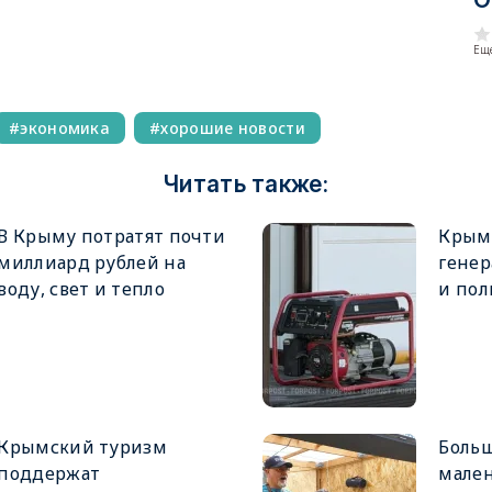
Еще
экономика
хорошие новости
Читать также:
В Крыму потратят почти
Крым
миллиард рублей на
генер
воду, свет и тепло
и пол
Крымский туризм
Больш
поддержат
мален