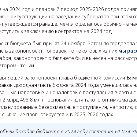
 на 2024 год и плановый период 2025-2026 годов приня
я. Присутствующий на заседании губернатор при этом о
 утверждается раньше, чем это делалось обычно - в час
ступить к заключению контрактов на 2024 год.
оект бюджета был принят 24 ноября. Затем последовала
е в законопроект поправок - о некоторых из них
мы рас
кабря, законопроект о бюджете был вынесен на рассмот
втором чтении.
авлявший законопроект глава бюджетной комиссии Вяч
авок доходная часть бюджета 2024 года уменьшилась на
ванные налоговые и неналоговые поступления в связи с
 2 млрд 498,8 млн - основания для такого оптимизма да
запланированные безвозмездные поступления, напротив, 
х снижение прогнозируется и в 2025-2026 годах.
объем доходов бюджета в 2024 году составит 61 074 363