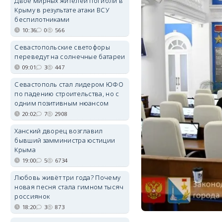
Двое мирных жителей погибли в
Крыму в результате атаки ВСУ
беспилотниками
10:36
0
566
Севастопольские светофоры
переведут на солнечные батареи
09:01
3
447
Севастополь стал лидером ЮФО
по падению строительства, но с
одним позитивным нюансом
20:02
7
2908
Ханский дворец возглавил
бывший замминистра юстиции
Крыма
19:00
5
6734
Любовь живёт три года? Почему
новая песня стала гимном тысяч
россиянок
18:20
3
873