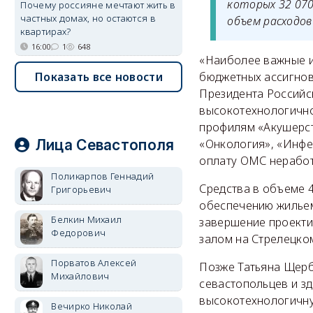
которых 32 070
Почему россияне мечтают жить в
частных домах, но остаются в
объем расходов
квартирах?
16:00
1
648
«Наиболее важные и
Показать все новости
бюджетных ассигнов
Президента Российс
высокотехнологично
профилям «Акушерст
Лица Севастополя
«Онкология», «Инфек
оплату ОМС нерабо
Поликарпов Геннадий
Средства в объеме 
Григорьевич
обеспечению жильем
Белкин Михаил
завершение проекти
Федорович
залом на Стрелецком
Порватов Алексей
Позже Татьяна Щерб
Михайлович
севастопольцев и з
высокотехнологичну
Вечирко Николай