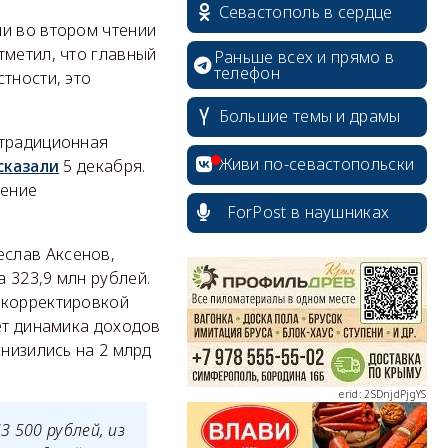
Севастополь в сердце
ли во втором чтении
тметил, что главный
Раньше всех и прямо в
телефон
тности, это
Большие темы и драмы
 традиционная
Живи по-севастопольски
сказали
5 декабря.
рение
ForPost в наушниках
erid: 2SDnjcrDNw6
еслав Аксенов,
 323,9 млн рублей.
 корректировкой
ет динамика доходов
снизились на 2 млрд
erid: 2SDnjdPjgYS
 500 рублей, из