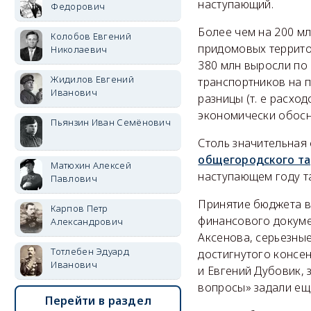
наступающий.
Федорович
Более чем на 200 м
Колобов Евгений
придомовых террито
Николаевич
380 млн выросли по
Жидилов Евгений
транспортников на п
Иванович
разницы (т. е расхо
экономически обосн
Пьянзин Иван Семёнович
Столь значительная 
общегородского т
Матюхин Алексей
наступающем году та
Павлович
Принятие бюджета в
Карпов Петр
финансового докуме
Александрович
Аксенова, серьезные
Тотлебен Эдуард
достигнутого консен
Иванович
и Евгений Дубовик, 
вопросы» задали ещ
Перейти в раздел