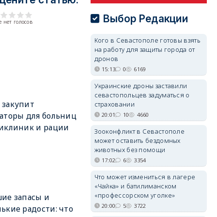
Выбор Редакции
 нет голосов
Кого в Севастополе готовы взять
на работу для защиты города от
дронов
15:13
0
6169
Украинские дроны заставили
севастопольцев задуматься о
 закупит
страховании
аторы для больниц
20:01
10
4660
иклиник и рации
Зооконфликт в Севастополе
может оставить бездомных
животных без помощи
17:02
6
3354
Что может измениться в лагере
«Чайка» и батилиманском
«профессорском уголке»
ие запасы и
20:00
5
3722
ькие радости: что