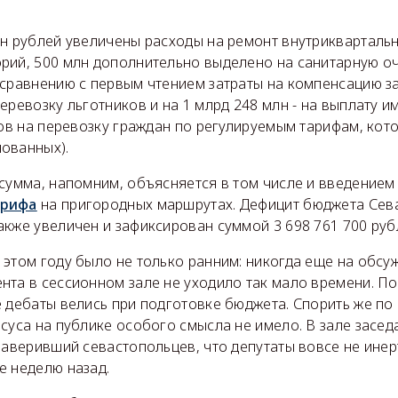
лн рублей увеличены расходы на ремонт внутриквартальн
рий, 500 млн дополнительно выделено на санитарную оч
 сравнению с первым чтением затраты на компенсацию з
еревозку льготников и на 1 млрд 248 млн - на выплату 
дов на перевозку граждан по регулируемым тарифам, кот
ованных).
сумма, напомним, объясняется в том числе и введением 
арифа
на пригородных маршрутах. Дефицит бюджета Сев
кже увеличен и зафиксирован суммой 3 698 761 700 руб
 этом году было не только ранним: никогда еще на обсу
нта в сессионном зале не уходило так мало времени. П
 дебаты велись при подготовке бюджета. Спорить же по
суса на публике особого смысла не имело. В зале засед
заверивший севастопольцев, что депутаты вовсе не инер
е неделю назад.