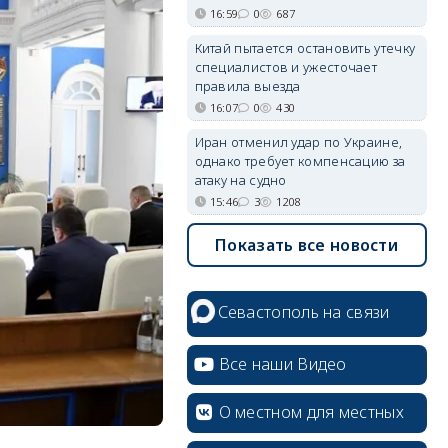
16:59
0
687
Китай пытается остановить утечку
специалистов и ужесточает
правила выезда
16:07
0
430
Иран отменил удар по Украине,
однако требует компенсацию за
атаку на судно
15:46
3
1208
Показать все новости
Севастополь на связи
Все наши Видео
О местном для местных