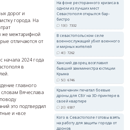
На фоне ресторанного кризиса в
одном из лучших мест
ых дорог и
Севастополя открылся бар-
erid: 2SDnjdPjgYS
бистро
истку города. На
13
7332
атрат
им же межтарифной
В севастопольском селе
орые отличаются от
военнослужащий убил военного
и мирных жителей
4
7262
erid: 2SDnjdvhGXG
с начала 2024 года
Ханский дворец возглавил
астополя в
бывший замминистра юстиции
лей.
Крыма
5
6746
ждение главного
Крымчанин печатал боевые
о словам Вячеслава
дроны для СБУ на 3D-принтере в
 поводу
своей квартире
аний это подтвердил
2
6507
тные и «все
Кого в Севастополе готовы взять
на работу для защиты города от
дронов