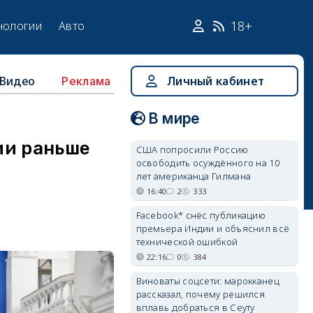
18+
нологии
Авто
Видео
Личный кабинет
Реклама
В мире
ии раньше
США попросили Россию
освободить осуждённого на 10
лет американца Гилмана
16:40
2
333
Facebook* снёс публикацию
премьера Индии и объяснил всё
технической ошибкой
22:16
0
384
Виноваты соцсети: марокканец
рассказал, почему решился
вплавь добраться в Сеуту