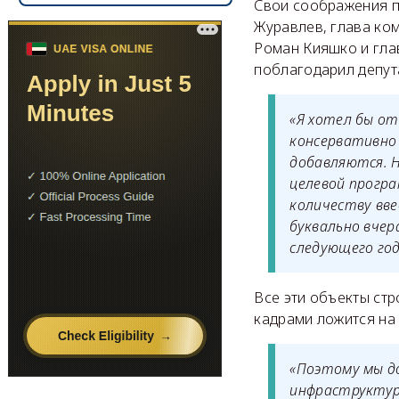
Свои соображения п
Журавлев, глава ко
Роман Кияшко и гла
поблагодарил депут
«Я хотел бы от
консервативно 
добавляются. Н
целевой програ
количеству вве
буквально вчер
следующего год
Все эти объекты стр
кадрами ложится на 
«Поэтому мы д
инфраструктур