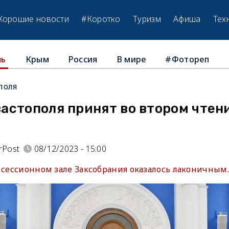
Хорошие новости
#Коротко
Туризм
Афиша
Тех
Крым
Россия
В мире
#Фотореп
ль
поля
астополя принят во втором чтен
rPost
08/12/2023 - 15:00
 сессионном зале Заксобрания оказалось лаконичным.