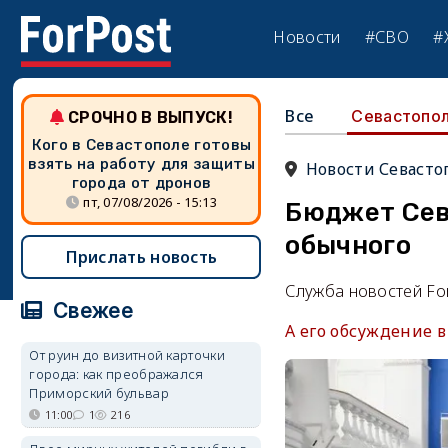
Новости
#СВО
#
Все
Севастопо
СРОЧНО В ВЫПУСК!
Кого в Севастополе готовы
взять на работу для защиты
Новости Севасто
города от дронов
пт, 07/08/2026 - 15:13
Бюджет Сев
обычного
Прислать новость
Служба новостей Fo
Свежее
А его обсуждение в
От руин до визитной карточки
города: как преображался
Приморский бульвар
11:00
1
216