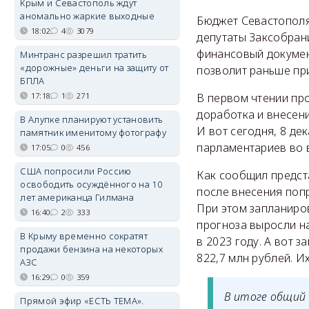
Крым и Севастополь ждут
аномально жаркие выходные
Бюджет Севастополя
18:02
4
3079
депутаты Заксобрани
финансовый документ
Минтранс разрешил тратить
«дорожные» деньги на защиту от
позволит раньше при
БПЛА
17:18
1
271
В первом чтении пр
доработка и внесени
В Алупке планируют установить
И вот сегодня, 8 де
памятник именитому фотографу
парламентариев во 
17:05
0
456
США попросили Россию
Как сообщил предст
освободить осуждённого на 10
после внесения попр
лет американца Гилмана
При этом запланиро
16:40
2
333
прогноза выросли на
В Крыму временно сократят
в 2023 году. А вот 
продажи бензина на некоторых
822,7 млн рублей. И
АЗС
16:29
0
359
В итоге общий 
Прямой эфир «ЕСТЬ ТЕМА».