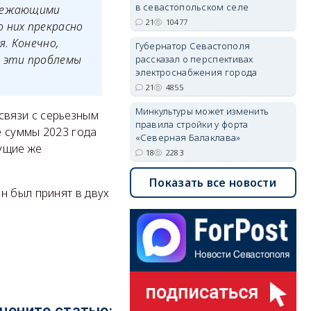
в севастопольском селе
ережающими
21
10477
 них прекрасно
. Конечно,
Губернатор Севастополя
м эти проблемы
рассказал о перспективах
электроснабжения города
21
4855
Минкультуры может изменить
связи с серьезным
правила стройки у форта
е суммы 2023 года
«Северная Балаклава»
ущие же
18
2283
Показать все новости
н был принят в двух
цените статью: