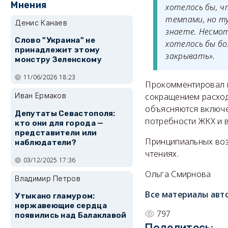
Мнения
хотелось бы, 
темпами, но ту
Денис Канаев
знаете. Несмот
Слово "Украина" не
хотелось бы бо
принадлежит этому
закрывать».
монстру Зеленскому
11/06/2026 18:23
Прокомментировал г
Иван Ермаков
сокращением расход
объясняются включе
Депутаты Севастополя:
потребности ЖКХ и в
кто они для города —
представители или
Принципиальных возр
наблюдатели?
чтениях.
03/12/2025 17:36
Ольга Смирнова
Владимир Петров
Все материалы авт
Утыкано гламуром:
нержавеющие сердца
797
появились над Балаклавой
Поделитесь: