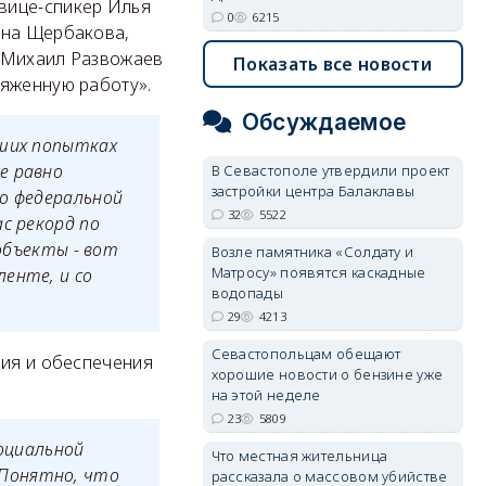
вице-спикер Илья
0
6215
яна Щербакова,
р Михаил Развожаев
Показать все новости
ряженную работу».
Обсуждаемое
аших попытках
е равно
В Севастополе утвердили проект
застройки центра Балаклавы
по федеральной
32
5522
с рекорд по
 объекты - вот
Возле памятника «Солдату и
Матросу» появятся каскадные
енте, и со
водопады
29
4213
Севастопольцам обещают
ния и обеспечения
хорошие новости о бензине уже
на этой неделе
23
5809
оциальной
Что местная жительница
 Понятно, что
рассказала о массовом убийстве