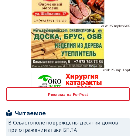
erid: 2SDnjdvhGXG
erid: 2SDnjcLUypt
Реклама на ForPost
erid: 2SDnjcrDNw6
Читаемое
В Севастополе повреждены десятки домов
при отражении атаки БПЛА