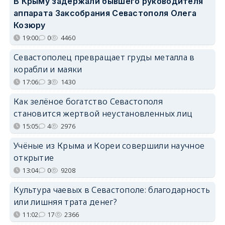
В Крыму задержали бывшего руководителя
аппарата Заксобрания Севастополя Олега
Козюру
19:00
0
4460
Севастополец превращает груды металла в
корабли и маяки
17:06
3
1430
Как зелёное богатство Севастополя
становится жертвой неустановленных лиц
15:05
4
2976
Учёные из Крыма и Кореи совершили научное
открытие
13:04
0
9208
Культура чаевых в Севастополе: благодарность
или лишняя трата денег?
11:02
17
2366