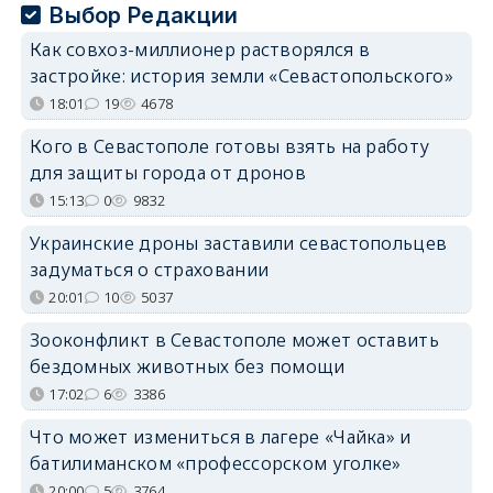
Выбор Редакции
Как совхоз-миллионер растворялся в
застройке: история земли «Севастопольского»
18:01
19
4678
Кого в Севастополе готовы взять на работу
для защиты города от дронов
15:13
0
9832
Украинские дроны заставили севастопольцев
задуматься о страховании
20:01
10
5037
Зооконфликт в Севастополе может оставить
бездомных животных без помощи
17:02
6
3386
Что может измениться в лагере «Чайка» и
батилиманском «профессорском уголке»
20:00
5
3764