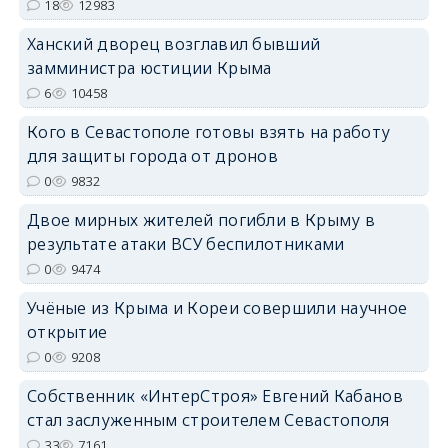
18
12983
erid: 2SDnjdPjgYS
Ханский дворец возглавил бывший
замминистра юстиции Крыма
6
10458
Кого в Севастополе готовы взять на работу
для защиты города от дронов
erid: 2SDnjdvhGXG
0
9832
Двое мирных жителей погибли в Крыму в
результате атаки ВСУ беспилотниками
0
9474
Учёные из Крыма и Кореи совершили научное
открытие
0
9208
Собственник «ИнтерСтроя» Евгений Кабанов
стал заслуженным строителем Севастополя
33
7161