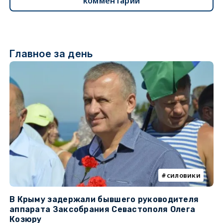
комментарии
Главное за день
силовики
В Крыму задержали бывшего руководителя
К
аппарата Заксобрания Севастополя Олега
з
Козюру
«