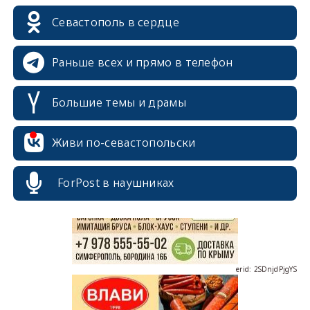
Севастополь в сердце
Раньше всех и прямо в телефон
Большие темы и драмы
erid: 2SDnjcrDNw6
Живи по-севастопольски
ForPost в наушниках
erid: 2SDnjdPjgYS