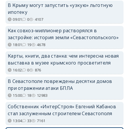
В Крыму могут запустить «узкую» льготную
ипотеку
09:01
0
4107
Как совхоз-миллионер растворялся в
застройке: история земли «Севастопольского»
18:01
19
4678
Карты, книги, два станка: чем интересна новая
выставка в музее крымского просветителя
16:02
0
876
В Севастополе повреждены десятки домов
при отражении атаки БПЛА
15:00
18
12983
Собственник «ИнтерСтроя» Евгений Кабанов
стал заслуженным строителем Севастополя
13:04
33
7161