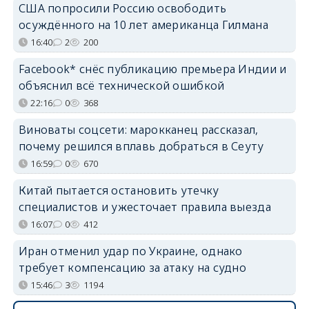
США попросили Россию освободить
осуждённого на 10 лет американца Гилмана
16:40
2
200
Facebook* снёс публикацию премьера Индии и
объяснил всё технической ошибкой
22:16
0
368
Виноваты соцсети: марокканец рассказал,
почему решился вплавь добраться в Сеуту
16:59
0
670
Китай пытается остановить утечку
специалистов и ужесточает правила выезда
16:07
0
412
Иран отменил удар по Украине, однако
требует компенсацию за атаку на судно
15:46
3
1194