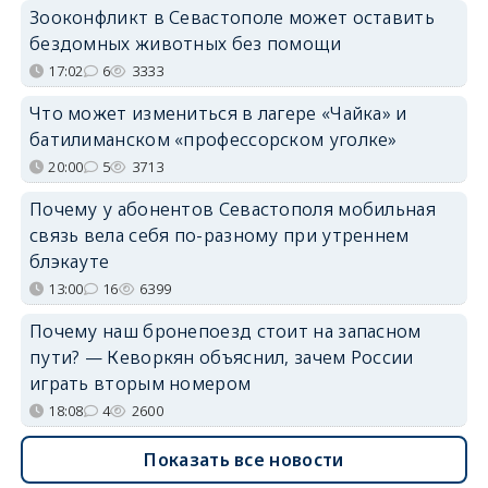
Зооконфликт в Севастополе может оставить
бездомных животных без помощи
17:02
6
3333
Что может измениться в лагере «Чайка» и
батилиманском «профессорском уголке»
20:00
5
3713
Почему у абонентов Севастополя мобильная
связь вела себя по-разному при утреннем
блэкауте
13:00
16
6399
Почему наш бронепоезд стоит на запасном
пути? — Кеворкян объяснил, зачем России
играть вторым номером
18:08
4
2600
Показать все новости