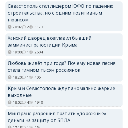
Севастополь стал лидером ЮФО по падению
строительства, но с одним позитивным
нюансом
20:02
2
1123
Ханский дворец возглавил бывший
замминистра юстиции Крыма
19:00
1
2604
Любовь живёт три года? Почему новая песня
стала гимном тысяч россиянок
18:20
1
406
Крым и Севастополь ждут аномально жаркие
выходные
18:02
4
1940
Минтранс разрешил тратить «дорожные»
деньги на защиту от БПЛА
17:18
1
154