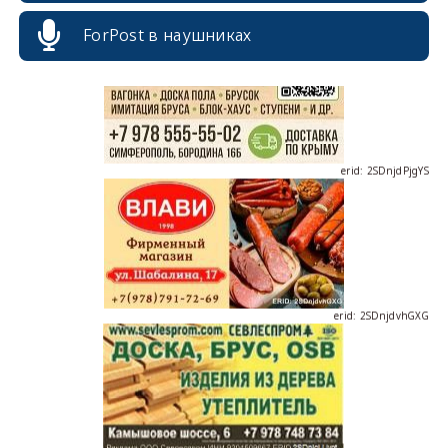
ForPost в наушниках
erid: 2SDnjdPjgYS
erid: 2SDnjdvhGXG
erid: 2SDnjcLUypt