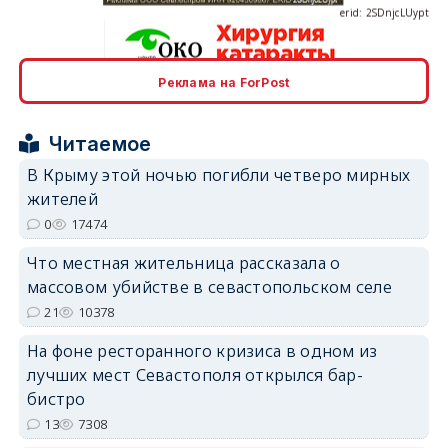
Реклама на ForPost
erid: 2SDnjcrDNw6
Читаемое
В Крыму этой ночью погибли четверо мирных
жителей
0
17474
erid: 2SDnjdPjgYS
Что местная жительница рассказала о
массовом убийстве в севастопольском селе
21
10378
На фоне ресторанного кризиса в одном из
лучших мест Севастополя открылся бар-
erid: 2SDnjdvhGXG
бистро
13
7308