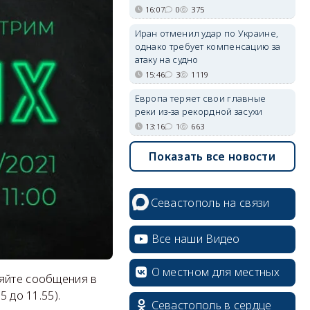
16:07
0
375
Иран отменил удар по Украине,
однако требует компенсацию за
атаку на судно
15:46
3
1119
Европа теряет свои главные
реки из-за рекордной засухи
13:16
1
663
Показать все новости
Севастополь на связи
Все наши Видео
О местном для местных
ляйте сообщения в
 до 11.55).
Севастополь в сердце