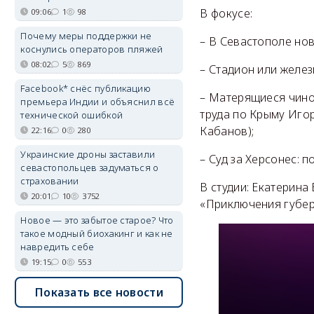
В фокусе:
09:06
1
98
Почему меры поддержки не
– В Севастополе но
коснулись операторов пляжей
08:02
5
869
– Стадион или желез
Facebook* снёс публикацию
– Матерящиеся чино
премьера Индии и объяснил всё
труда по Крыму Игор
технической ошибкой
Кабанов);
22:16
0
280
Украинские дроны заставили
– Суд за Херсонес: 
севастопольцев задуматься о
страховании
В студии: Екатерина
20:01
10
3752
«Приключения губер
Новое — это забытое старое? Что
такое модный биохакинг и как не
навредить себе
19:15
0
553
Показать все новости