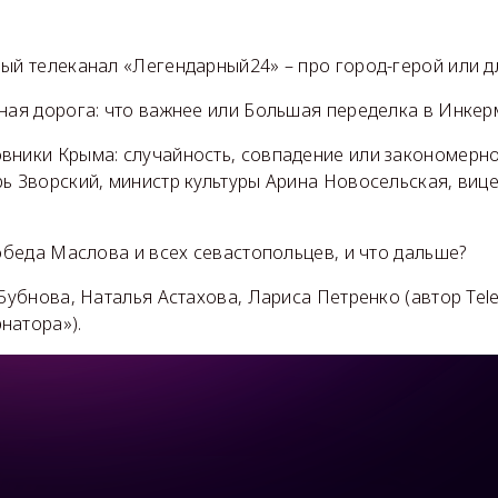
вый телеканал «Легендарный24» – про город-герой или д
ная дорога: что важнее или Большая переделка в Инкер
вники Крыма: случайность, совпадение или закономерно
ь Зворский, министр культуры Арина Новосельская, виц
победа Маслова и всех севастопольцев, и что дальше?
 Бубнова, Наталья Астахова, Лариса Петренко (автор Tel
натора»).