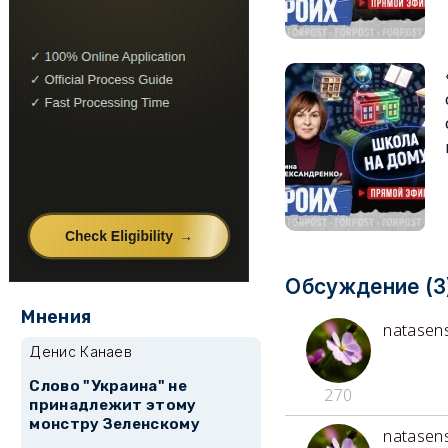
Обсуждение (3
Мнения
natasen
Денис Канаев
Слово "Украина" не
270
принадлежит этому
монстру Зеленскому
natasen