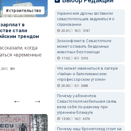
Выбор Редакции
строительство
фотореп
Украинские дроны заставили
севастопольцев задуматься о
страховании
зарплат в
Тайный дворик на мысе
Г
стве стали
Хрустальном: как найти
з
20:01
10
3747
ийским трендом
место отдыха, о котором
м
Зооконфликт в Севастополе
почти никто не знает
может оставить бездомных
ассказали, когда
А
животных без помощи
Под стенами Галереи искусств
аться «временные
17:02
6
3316
прячутся руины храма,
гравийный сад и семейные
Что может измениться в лагере
:20
389
«Чайка» и батилиманском
качели.
«профессорском уголке»
06/08/2026 15:00
2721
20:00
5
3698
Почему у абонентов
Севастополя мобильная связь
вела себя по-разному при
утреннем блэкауте
13:00
16
6376
Почему наш бронепоезд стоит на