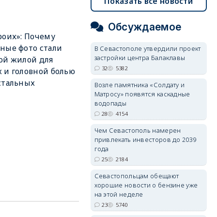
Показать все новости
Обсуждаемое
роих»: Почему
ные фото стали
В Севастополе утвердили проект
застройки центра Балаклавы
ой жилой для
32
5382
 и головной болью
стальных
Возле памятника «Солдату и
Матросу» появятся каскадные
водопады
28
4154
Чем Севастополь намерен
привлекать инвесторов до 2039
года
25
2184
Севастопольцам обещают
хорошие новости о бензине уже
на этой неделе
23
5740