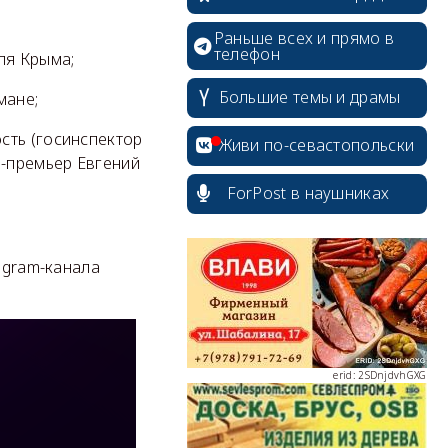
erid: 2SDnjcrDNw6
Раньше всех и прямо в
телефон
ля Крыма;
Большие темы и драмы
мане;
сть (госинспектор
Живи по-севастопольски
е-премьер Евгений
erid: 2SDnjdPjgYS
ForPost в наушниках
egram-канала
erid: 2SDnjdvhGXG