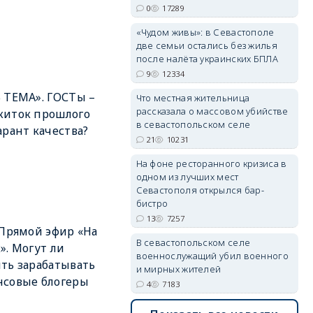
erid: 2SDnjdvhGXG
0
17289
«Чудом живы»: в Севастополе
две семьи остались без жилья
после налёта украинских БПЛА
9
12334
 ТЕМА». ГОСТы –
Что местная жительница
рассказала о массовом убийстве
житок прошлого
в севастопольском селе
арант качества?
21
10231
На фоне ресторанного кризиса в
одном из лучших мест
Севастополя открылся бар-
бистро
13
7257
 Прямой эфир «На
В севастопольском селе
». Могут ли
военнослужащий убил военного
ть зарабатывать
и мирных жителей
нсовые блогеры
4
7183