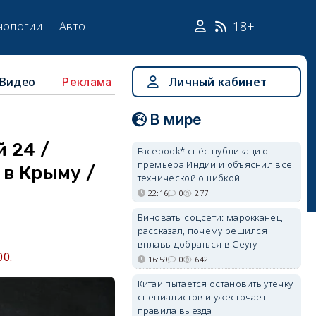
18+
нологии
Авто
Видео
Личный кабинет
Реклама
В мире
 24 /
Facebook* снёс публикацию
премьера Индии и объяснил всё
 в Крыму /
технической ошибкой
22:16
0
277
Виноваты соцсети: марокканец
рассказал, почему решился
вплавь добраться в Сеуту
0.
16:59
0
642
Китай пытается остановить утечку
специалистов и ужесточает
правила выезда