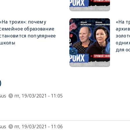
«На троих»: почему
«На т
семейное образование
архив
становится популярнее
золот
школы
одних
для о
)
sus
пт, 19/03/2021 - 11:05
sus
пт, 19/03/2021 - 11:06