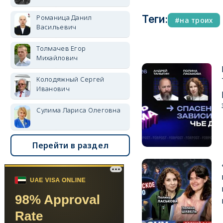
Романица Данил
Теги:
на троих
Васильевич
Толмачев Егор
Михайлович
Колодяжный Сергей
Иванович
Сулима Лариса Олеговна
Перейти в раздел