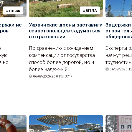
пляж
БПЛА
ержки не
Украинские дроны заставили
Задержки 
оров
севастопольцев задуматься
строитель
о страховании
общеросс
е
По сравнению с ожиданием
Эксперты р
кую
компенсации от государства
начнут реш
очно.
способ более дорогой, но и
трудности».
более надежный.
06/08/2026 15
06/08/2026 20:01
3747