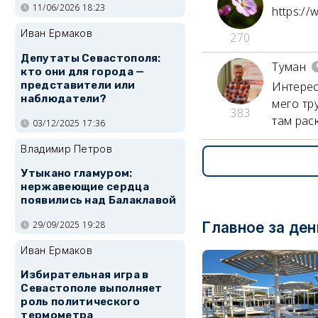
11/06/2026 18:23
https:/
Иван Ермаков
270
Депутаты Севастополя:
Туман
кто они для города —
представители или
Интересн
наблюдатели?
мего тру
383
там рас
03/12/2025 17:36
Владимир Петров
Утыкано гламуром:
нержавеющие сердца
появились над Балаклавой
Главное за ден
29/09/2025 19:28
Иван Ермаков
Избирательная игра в
Севастополе выполняет
роль политического
термометра