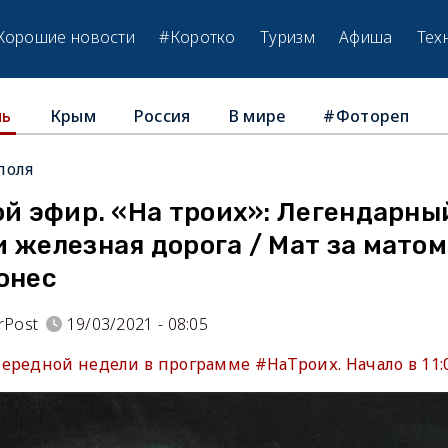
Хорошие новости
#Коротко
Туризм
Афиша
Тех
Крым
Россия
В мире
#Фотореп
ль
поля
ой эфир. «На троих»: Легендарный
 железная дорога / Мат за матом
онес
rPost
19/03/2021 - 08:05
ередной недели в программе #НаТроих. Начало в 11:0