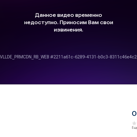
О
Еще