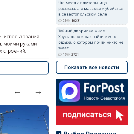
Что местная жительница
рассказала о массовом убийстве
в севастопольском селе
21
10231
Тайный дворик на мысе
аты использования
Хрустальном: как найти место
отдыха, о котором почти никто не
ки, моими руками
знает
х строений.
17
2721
Показать все новости