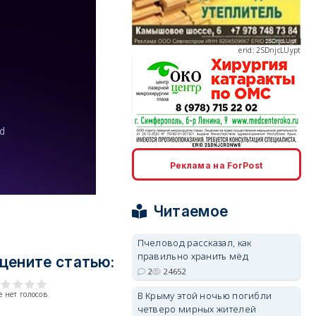
erid: 2SDnjcLUypt
erid: 2SDnjcrDNw6
Реклама на ForPost
Читаемое
erid: 2SDnjdPjgYS
Пчеловод рассказал, как
правильно хранить мёд
цените статью:
2
24652
В Крыму этой ночью погибли
 нет голосов
четверо мирных жителей