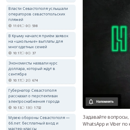
Власти Севастополя услышали
операторов севастопольских
пляжей
11:01
0
598
В Крыму начался приём заявок
на «школьные» выплаты для
многодетных семей
10:17
0
37
Экономисты назвали курс
доллара, который ждут в
сентябре
10:17
2
674
Губернатор Севастополя
рассказал о перспективах
электроснабжения города
10:13
13
1732
Задавайте вопросы,
Музею обороны Севастополя —
66 лет: бесплатный вход и
WhatsApp и Viber по 
мастер-классы