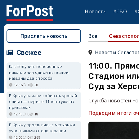
Новости
#СВО
#
Прислать новость
Все
Севастопо
Свежее
Новости Севасто
11:00. Прям
Как получить пенсионные
накопления одной выплатой:
Стадион или
названы два способа
Суд за Херс
12:16
1
50
В Крыму начали собирать урожай
Служба новостей Fo
сливы — первые 11 тонн уже на
прилавках
Подводим итоги оч
12:10
0
18
В Крыму простились с четырьмя
участниками спецоперации
12:00
0
269