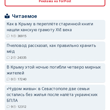
Реклама на ForPost
Читаемое
Как в Крыму в переплёте старинной книги
нашли ханскую грамоту XVI века
erid: 2SDnjdPjgYS
1
36915
Пчеловод рассказал, как правильно хранить
мёд
2
24335
В Крыму этой ночью погибли четверо мирных
erid: 2SDnjdvhGXG
жителей
0
17240
«Чудом живы»: в Севастополе две семьи
остались без жилья после налёта украинских
БПЛА
9
12312