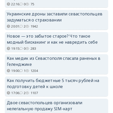
22:16
0
75
Украинские дроны заставили севастопольцев
задуматься о страховании
20:01
2
1942
Новое — это забытое старое? Что такое
модный биохакинг и как не навредить себе
19:15
0
283
Как медик из Севастополя спасала раненых в
Геленджике
19:00
1
1204
Как получить бюджетные 5 тысяч рублей на
подготовку детей к школе
17:06
2
1107
Двое севастопольцев организовали
нелегальную продажу SIM-карт