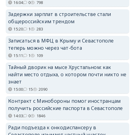
16:04
0
798
Задержки зарплат в строительстве стали
общероссийским трендом
15:20
1
283
Записаться в МФЦ в Крыму и Севастополе
теперь можно через чат-бота
15:11
1
109
Тайный дворик на мысе Хрустальном: как
найти место отдыха, о котором почти никто не
знает
15:00
15
2090
Контракт с Минобороны помог иностранцам
получить российские паспорта в Севастополе
14:03
0
1846
Ради подъезда к онкодиспансеру в
Севастополе изымают частный участок