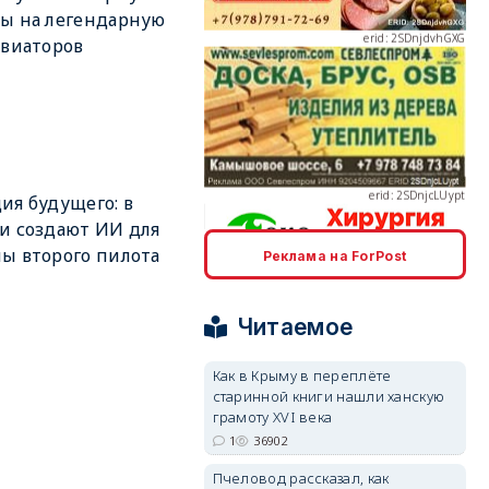
ы на легендарную
авиаторов
erid: 2SDnjcLUypt
ия будущего: в
и создают ИИ для
ы второго пилота
Реклама на ForPost
erid: 2SDnjcrDNw6
Читаемое
Как в Крыму в переплёте
старинной книги нашли ханскую
грамоту XVI века
erid: 2SDnjdPjgYS
1
36902
Пчеловод рассказал, как