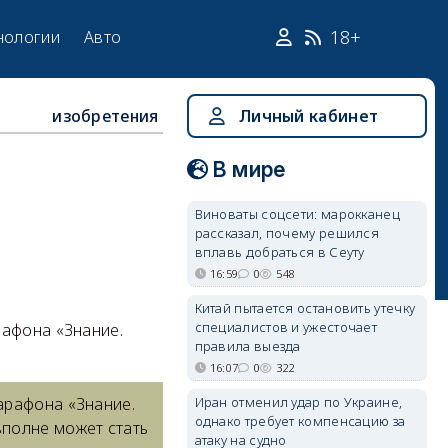
18+
нологии
Авто
изобретения
Личный кабинет
В мире
Виноваты соцсети: марокканец
рассказал, почему решился
вплавь добраться в Сеуту
16:59
0
548
Китай пытается остановить утечку
специалистов и ужесточает
рафона «Знание.
правила выезда
16:07
0
322
Иран отменил удар по Украине,
арафона «Знание.
однако требует компенсацию за
вполне может стать
атаку на судно