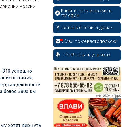
авиации России.
Раньше всех и прямо в
телефон
Большие темы и драмы
erid: 2SDnjcrDNw6
Живи по-севастопольски
ForPost в наушниках
-310 успешно
ел испытания,
erid: 2SDnjdPjgYS
ердив дальность
а более 3800 км
erid: 2SDnjdvhGXG
му хотят вернуть