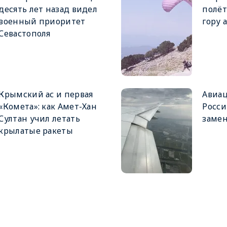
десять лет назад видел
полёт
военный приоритет
гору 
Севастополя
Крымский ас и первая
Авиац
«Комета»: как Амет-Хан
Росси
Султан учил летать
замен
крылатые ракеты