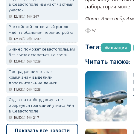
в Севастополе изымают частный
лаборатории может 
участок
12:18
1
347
Фото: Александр Аме
Российский топливный рынок
51
ждёт глобальная перенастройка
12:18
2
1207
Теги:
авиация
Бизнес поможет севастопольцам
без света оставаться на связи
Читать также:
12:04
6
1239
Пострадавшим от атак
крымчанам выделили
дополнительные деньги
11:03
0
1238
Отдых на сапбордах чуть не
обернулся трагедией у мыса Айя
в Севастополе
10:50
1
217
Показать все новости