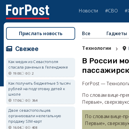
Новости
#СВО
#
Прислать новость
Все
Гаджеты
›
Свежее
Технологии
В России мо
Как медик из Севастополя
спасала раненых в Геленджике
пассажирск
19:00
0
2
ForPost — Технолог
Как получить бюджетные 5 тысяч
рублей на подготовку детей к
школе
По словам вице-пре
17:06
0
364
Первые», сверхзвук
Двое севастопольцев
организовали нелегальную
По словам вице-пр
продажу SIM-карт
Первые», сверхзву
16:04
0
408