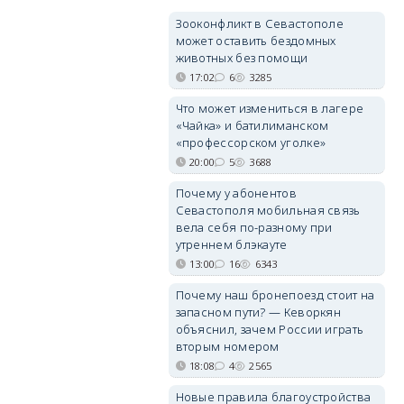
Зооконфликт в Севастополе
может оставить бездомных
животных без помощи
17:02
6
3285
Что может измениться в лагере
«Чайка» и батилиманском
«профессорском уголке»
20:00
5
3688
Почему у абонентов
Севастополя мобильная связь
вела себя по-разному при
утреннем блэкауте
13:00
16
6343
Почему наш бронепоезд стоит на
запасном пути? — Кеворкян
объяснил, зачем России играть
вторым номером
18:08
4
2565
Новые правила благоустройства