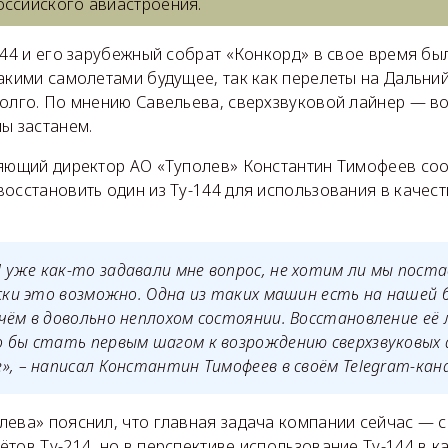
оссийского авиастроения.
144 и его зарубежный собрат «Конкорд» в свое время б
акими самолетами будущее, так как перелеты на Дальни
долго. По мнению Савельева, сверхзвуковой лайнер — 
ы застанем.
ляющий директор АО «Туполев» Константин Тимофеев со
восстановить один из Ту-144 для использования в качес
уже как-то задавали мне вопрос, не хотим ли мы пост
ески это возможно. Одна из таких машин есть на нашей б
чём в довольно неплохом состоянии. Восстановление её
о бы стать первым шагом к возрождению сверхзвуковых
е
», – написал Константин Тимофеев в своём Telegram-кан
лева» пояснил, что главная задача компании сейчас — 
тов Ту-214, но в перспективе использование Ту-144 в к