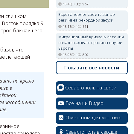
15:46
3
967
Европа теряет свои главные
ыли слишком
реки из-за рекордной засухи
й Восток порядка 9
13:16
1
611
вопрос ближайшего
Миграционный кризис в Испании
начал закрывать границы внутри
Европы
общил, что
15:05
1
800
тве летающей
Показать все новости
авить на крыло
Севастополь на связи
азе в
 лётной
 авиасообщений
Все наши Видео
але.
О местном для местных
серийное
Севастополь в сердце
ачестве самолёта-