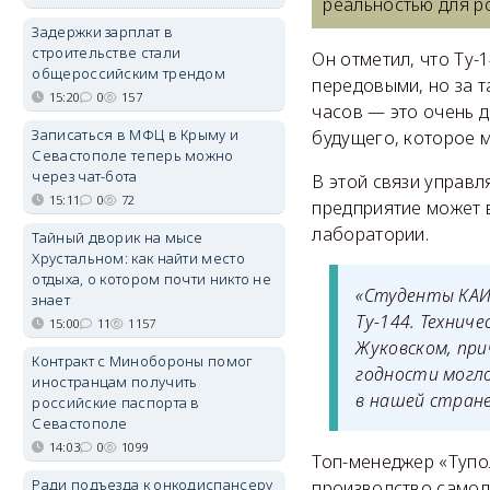
реальностью для р
Задержки зарплат в
строительстве стали
Он отметил, что Ту-
общероссийским трендом
передовыми, но за т
15:20
0
157
часов — это очень 
Записаться в МФЦ в Крыму и
будущего, которое м
Севастополе теперь можно
через чат-бота
В этой связи управ
15:11
0
72
предприятие может 
лаборатории.
Тайный дворик на мысе
Хрустальном: как найти место
отдыха, о котором почти никто не
«
Студенты КАИ 
знает
Ту-144. Технич
15:00
11
1157
Жуковском, при
Контракт с Минобороны помог
годности могл
иностранцам получить
в нашей стран
российские паспорта в
Севастополе
14:03
0
1099
Топ-менеджер «Тупо
Ради подъезда к онкодиспансеру
производство самолё