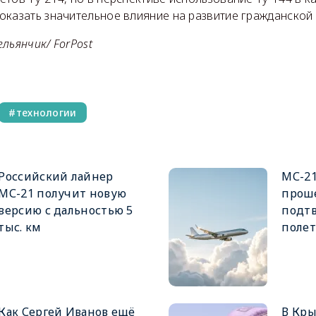
оказать значительное влияние на развитие гражданской 
льянчик/ ForPost
технологии
Российский лайнер
МС-21
МС-21 получит новую
прош
версию с дальностью 5
подтв
тыс. км
полет
Как Сергей Иванов ещё
В Кры