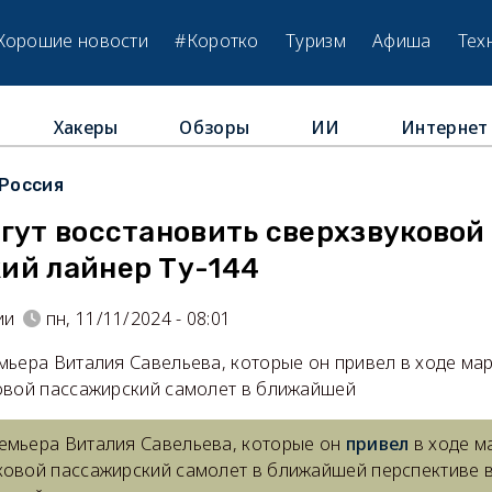
Хорошие новости
#Коротко
Туризм
Афиша
Тех
Хакеры
Обзоры
ИИ
Интернет
Россия
гут восстановить сверхзвуковой
ий лайнер Ту-144
ии
пн, 11/11/2024 - 08:01
мьера Виталия Савельева, которые он привел в ходе ма
овой пассажирский самолет в ближайшей
емьера Виталия Савельева, которые он
привел
в ходе м
ковой пассажирский самолет в ближайшей перспективе 