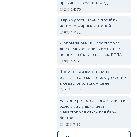
правильно хранить мёд
2
24075
В Крыму этой ночью погибли
четверо мирных жителей
erid: 2SDnjdvhGXG
0
17182
«Чудом живы»: в Севастополе
две семьи остались без жилья
после налёта украинских БПЛА
9
12259
Что местная жительница
рассказала о массовом убийстве
в севастопольском селе
21
10079
На фоне ресторанного кризиса в
одном из лучших мест
Севастополя открылся бар-
бистро
13
7190