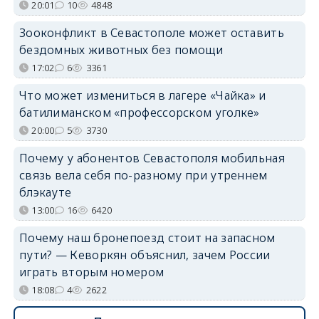
20:01
10
4848
Зооконфликт в Севастополе может оставить
бездомных животных без помощи
17:02
6
3361
Что может измениться в лагере «Чайка» и
батилиманском «профессорском уголке»
20:00
5
3730
Почему у абонентов Севастополя мобильная
связь вела себя по-разному при утреннем
блэкауте
13:00
16
6420
Почему наш бронепоезд стоит на запасном
пути? — Кеворкян объяснил, зачем России
играть вторым номером
18:08
4
2622