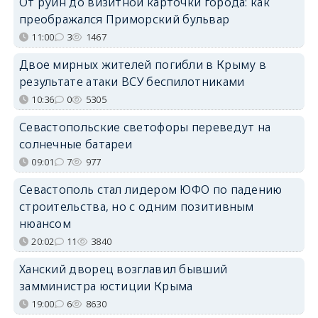
От руин до визитной карточки города: как
преображался Приморский бульвар
11:00
3
1467
Двое мирных жителей погибли в Крыму в
результате атаки ВСУ беспилотниками
10:36
0
5305
Севастопольские светофоры переведут на
солнечные батареи
09:01
7
977
Севастополь стал лидером ЮФО по падению
строительства, но с одним позитивным
нюансом
20:02
11
3840
Ханский дворец возглавил бывший
замминистра юстиции Крыма
19:00
6
8630