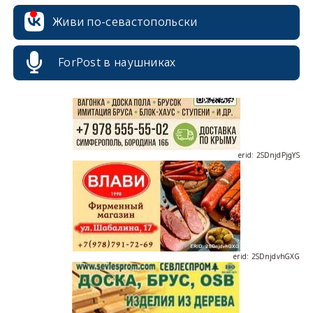
erid: 2SDnjcrDNw6
Живи по-севастопольски
ForPost в наушниках
erid: 2SDnjdPjgYS
erid: 2SDnjdvhGXG