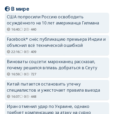
В мире
США попросили Россию освободить
осуждённого на 10 лет американца Гилмана
16:40
2
440
Facebook* снёс публикацию премьера Индии и
объяснил всё технической ошибкой
22:16
0
409
Виноваты соцсети: марокканец рассказал,
почему решился вплавь добраться в Сеуту
16:59
0
727
Китай пытается остановить утечку
специалистов и ужесточает правила выезда
16:07
0
448
Иран отменил удар по Украине, однако
требует компенсацию за атаку на судно