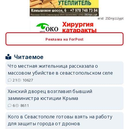
erid: 2SDnjcLUypt
Реклама на ForPost
erid: 2SDnjcrDNw6
Читаемое
Что местная жительница рассказала о
массовом убийстве в севастопольском селе
21
10627
erid: 2SDnjdPjgYS
Ханский дворец возглавил бывший
замминистра юстиции Крыма
6
8611
Кого в Севастополе готовы взять на работу
для защиты города от дронов
erid: 2SDnjdvhGXG