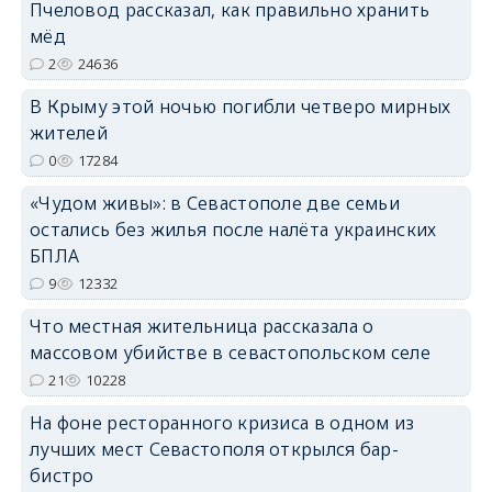
Пчеловод рассказал, как правильно хранить
erid: 2SDnjcrDNw6
мёд
2
24636
В Крыму этой ночью погибли четверо мирных
жителей
0
17284
erid: 2SDnjdPjgYS
«Чудом живы»: в Севастополе две семьи
остались без жилья после налёта украинских
БПЛА
9
12332
Что местная жительница рассказала о
erid: 2SDnjdvhGXG
массовом убийстве в севастопольском селе
21
10228
На фоне ресторанного кризиса в одном из
лучших мест Севастополя открылся бар-
бистро