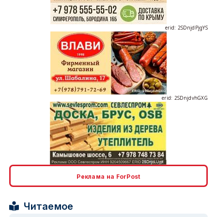
erid: 2SDnjdPjgYS
erid: 2SDnjdvhGXG
erid: 2SDnjcLUypt
Реклама на ForPost
Читаемое