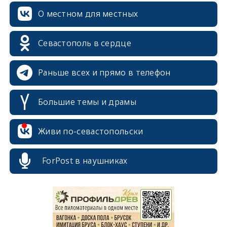
О местном для местных
Севастополь в сердце
Раньше всех и прямо в телефон
Большие темы и драмы
Живи по-севастопольски
ForPost в наушниках
erid: 2SDnjcrDNw6