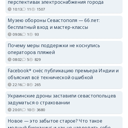
перспективах электроснабжения города
10:13
11
1507
Музею обороны Севастополя — 66 лет:
бесплатный вход и мастер-классы
09:06
1
93
Почему меры поддержки не коснулись
операторов пляжей
08:02
5
829
Facebook* снёс публикацию премьера Индии и
объяснил всё технической ошибкой
22:16
0
265
Украинские дроны заставили севастопольцев
задуматься о страховании
20:01
10
3680
Новое — это забытое старое? Что такое
модный биохакинг и как не навредить себе